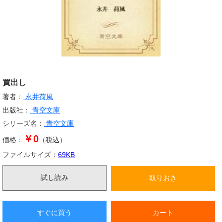
買出し
著者：
永井荷風
出版社：
青空文庫
シリーズ名：
青空文庫
￥0
価格：
（税込）
ファイルサイズ：
69
KB
試し読み
取りおき
すぐに買う
カート