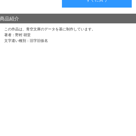
商品紹介
この作品は、青空文庫のデータを基に制作しています。
著者：野村 胡堂
文字遣い種別：旧字旧仮名