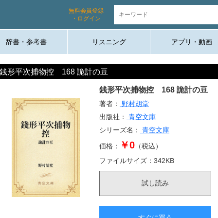
無料会員登録
・ログイン
辞書・参考書
リスニング
アプリ・動画
銭形平次捕物控 168 詭計の豆
銭形平次捕物控 168 詭計の豆
著者：
野村胡堂
出版社：
青空文庫
シリーズ名：
青空文庫
￥0
価格：
（税込）
ファイルサイズ：
342
KB
試し読み
すぐに買う