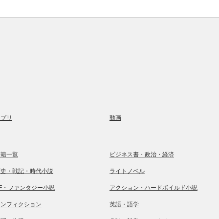
アプリ
動画
書籍一覧
ビジネス書・政治・経済
歴史・戦記・時代小説
ライトノベル
SF・ファンタジー小説
アクション・ハードボイルド小説
ノンフィクション
英語・語学