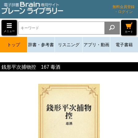
無料会員登録
・ログイン
メニュー
カート
トップ
辞書・参考書
リスニング
アプリ・動画
電子書籍
銭形平次捕物控 167 毒酒