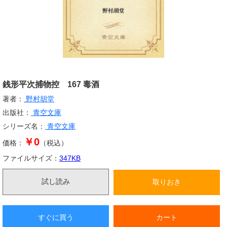
銭形平次捕物控 167 毒酒
著者：
野村胡堂
出版社：
青空文庫
シリーズ名：
青空文庫
￥0
価格：
（税込）
ファイルサイズ：
347
KB
試し読み
取りおき
すぐに買う
カート