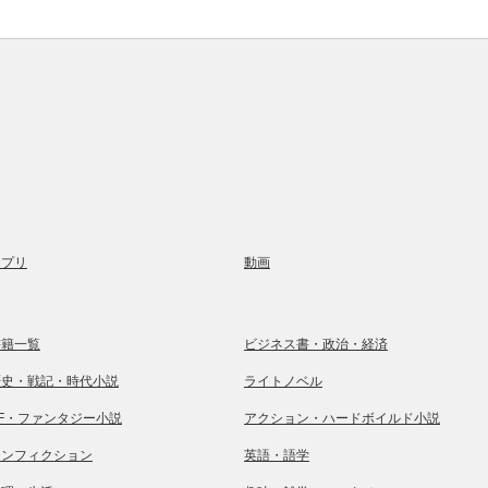
アプリ
動画
書籍一覧
ビジネス書・政治・経済
歴史・戦記・時代小説
ライトノベル
SF・ファンタジー小説
アクション・ハードボイルド小説
ノンフィクション
英語・語学