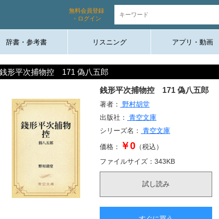
無料会員登録
・ログイン
辞書・参考書
リスニング
アプリ・動画
銭形平次捕物控 171 偽八五郎
銭形平次捕物控 171 偽八五郎
著者：
野村胡堂
出版社：
青空文庫
シリーズ名：
青空文庫
￥0
価格：
（税込）
ファイルサイズ：
343
KB
試し読み
すぐに買う