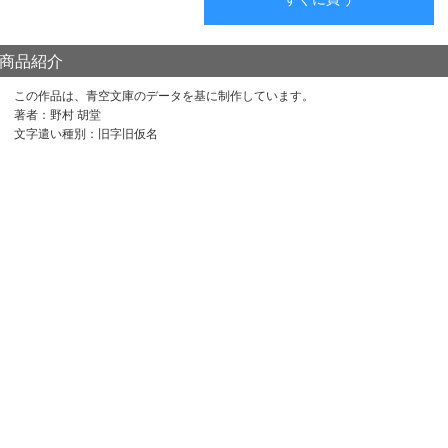
商品紹介
この作品は、青空文庫のデータを基に制作しています。
著者：野村 胡堂
文字遣い種別：旧字旧仮名