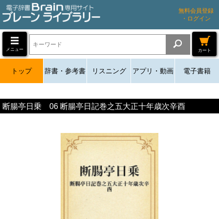
無料会員登録
・ログイン
メニュー
カート
トップ
辞書・参考書
リスニング
アプリ・動画
電子書籍
断腸亭日乗 06 断腸亭日記巻之五大正十年歳次辛酉