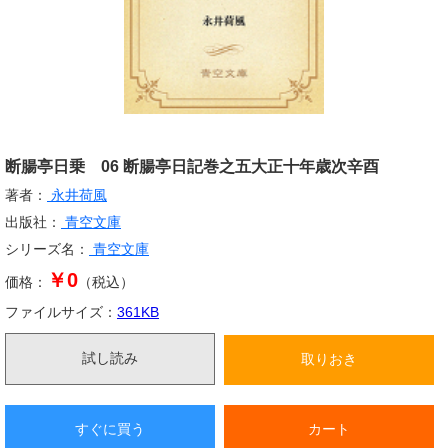
断腸亭日乗 06 断腸亭日記巻之五大正十年歳次辛酉
著者：
永井荷風
出版社：
青空文庫
シリーズ名：
青空文庫
￥0
価格：
（税込）
ファイルサイズ：
361
KB
試し読み
取りおき
すぐに買う
カート