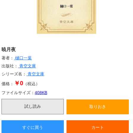
暁月夜
著者：
樋口一葉
出版社：
青空文庫
シリーズ名：
青空文庫
￥0
価格：
（税込）
ファイルサイズ：
408
KB
試し読み
取りおき
すぐに買う
カート