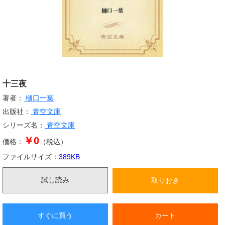
十三夜
著者：
樋口一葉
出版社：
青空文庫
シリーズ名：
青空文庫
￥0
価格：
（税込）
ファイルサイズ：
389
KB
試し読み
取りおき
すぐに買う
カート