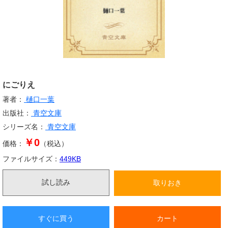
にごりえ
著者：
樋口一葉
出版社：
青空文庫
シリーズ名：
青空文庫
￥0
価格：
（税込）
ファイルサイズ：
449
KB
試し読み
取りおき
すぐに買う
カート