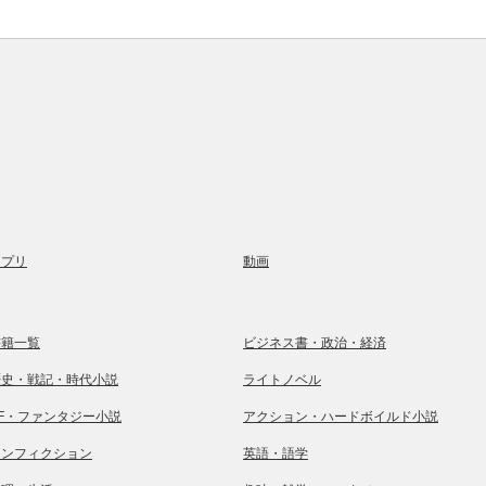
アプリ
動画
書籍一覧
ビジネス書・政治・経済
歴史・戦記・時代小説
ライトノベル
SF・ファンタジー小説
アクション・ハードボイルド小説
ノンフィクション
英語・語学