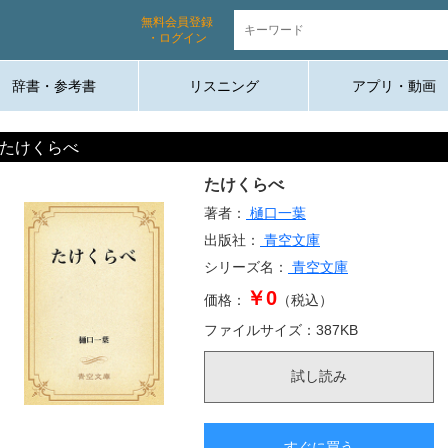
無料会員登録
・ログイン
辞書・参考書
リスニング
アプリ・動画
たけくらべ
たけくらべ
著者：
樋口一葉
出版社：
青空文庫
シリーズ名：
青空文庫
￥0
価格：
（税込）
ファイルサイズ：
387
KB
試し読み
すぐに買う