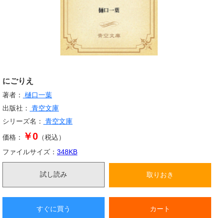
にごりえ
著者：
樋口一葉
出版社：
青空文庫
シリーズ名：
青空文庫
￥0
価格：
（税込）
ファイルサイズ：
348
KB
試し読み
取りおき
すぐに買う
カート