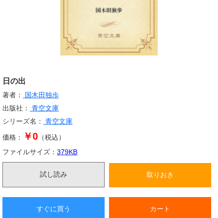
日の出
著者：
国木田独歩
出版社：
青空文庫
シリーズ名：
青空文庫
￥0
価格：
（税込）
ファイルサイズ：
379
KB
試し読み
取りおき
すぐに買う
カート