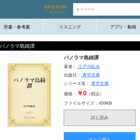
無料会員登録
・ログイン
辞書・参考書
リスニング
アプリ・動画
パノラマ島綺譚
パノラマ島綺譚
著者：
江戸川乱歩
出版社：
青空文庫
シリーズ名：
青空文庫
￥0
価格：
（税込）
ファイルサイズ：
499
KB
試し読み
すぐに買う