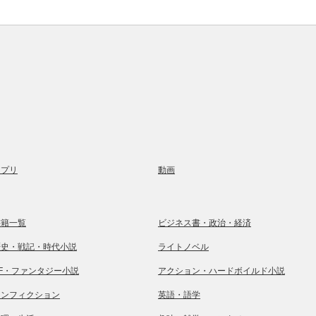
アプリ
動画
書籍一覧
ビジネス書・政治・経済
歴史・戦記・時代小説
ライトノベル
SF・ファンタジー小説
アクション・ハードボイルド小説
ノンフィクション
英語・語学