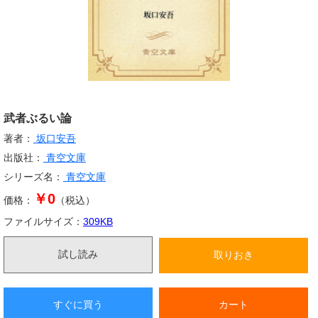
武者ぶるい論
著者：
坂口安吾
出版社：
青空文庫
シリーズ名：
青空文庫
￥0
価格：
（税込）
ファイルサイズ：
309
KB
試し読み
取りおき
すぐに買う
カート