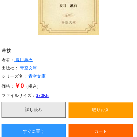
草枕
著者：
夏目漱石
出版社：
青空文庫
シリーズ名：
青空文庫
￥0
価格：
（税込）
ファイルサイズ：
370
KB
試し読み
取りおき
すぐに買う
カート