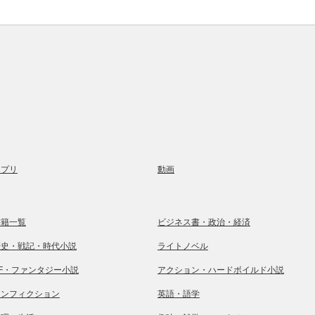
アプリ
動画
書籍一覧
ビジネス書・政治・経済
歴史・戦記・時代小説
ライトノベル
SF・ファンタジー小説
アクション・ハードボイルド小説
ノンフィクション
英語・語学