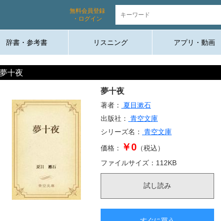
無料会員登録
・ログイン
辞書・参考書
リスニング
アプリ・動画
夢十夜
夢十夜
著者：
夏目漱石
出版社：
青空文庫
シリーズ名：
青空文庫
￥0
価格：
（税込）
ファイルサイズ：
112
KB
試し読み
すぐに買う