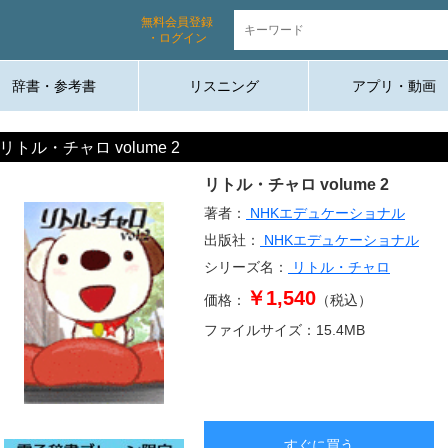
無料会員登録
・ログイン
辞書・参考書
リスニング
アプリ・動画
リトル・チャロ volume 2
リトル・チャロ volume 2
著者：
NHKエデュケーショナル
出版社：
NHKエデュケーショナル
シリーズ名：
リトル・チャロ
￥1,540
価格：
（税込）
ファイルサイズ：
15.4
MB
すぐに買う