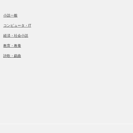
小説一般
コンピュータ・IT
経済・社会小説
教育・教養
詩歌・戯曲