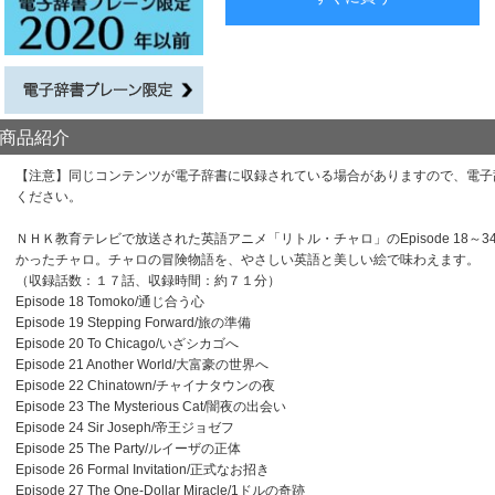
商品紹介
【注意】同じコンテンツが電子辞書に収録されている場合がありますので、電子
ください。
ＮＨＫ教育テレビで放送された英語アニメ「リトル・チャロ」のEpisode 18
かったチャロ。チャロの冒険物語を、やさしい英語と美しい絵で味わえます。
（収録話数：１７話、収録時間：約７１分）
Episode 18 Tomoko/通じ合う心
Episode 19 Stepping Forward/旅の準備
Episode 20 To Chicago/いざシカゴへ
Episode 21 Another World/大富豪の世界へ
Episode 22 Chinatown/チャイナタウンの夜
Episode 23 The Mysterious Cat/闇夜の出会い
Episode 24 Sir Joseph/帝王ジョゼフ
Episode 25 The Party/ルイーザの正体
Episode 26 Formal Invitation/正式なお招き
Episode 27 The One-Dollar Miracle/1ドルの奇跡