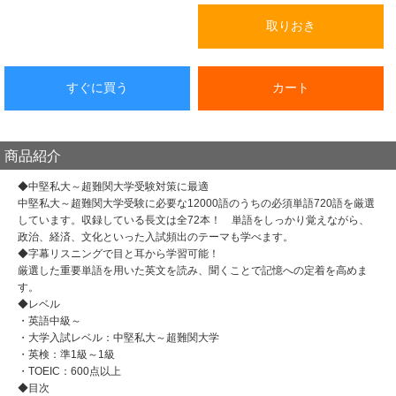
取りおき
すぐに買う
カート
商品紹介
◆中堅私大～超難関大学受験対策に最適
中堅私大～超難関大学受験に必要な12000語のうちの必須単語720語を厳選
しています。収録している長文は全72本！ 単語をしっかり覚えながら、
政治、経済、文化といった入試頻出のテーマも学べます。
◆字幕リスニングで目と耳から学習可能！
厳選した重要単語を用いた英文を読み、聞くことで記憶への定着を高めま
す。
◆レベル
・英語中級～
・大学入試レベル：中堅私大～超難関大学
・英検：準1級～1級
・TOEIC：600点以上
◆目次