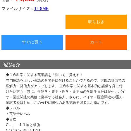
ファイルサイズ：
14.8
MB
取りおき
すぐに買う
カート
商品紹介
◆生命科学に関する英単語を「聞いて」覚える！
専門用語を正しい英語の音で身に付けることができるので、実践の場面での
理解力・発信力がアップします。 生命科学に関する基本的な語彙を身に付
けたい方々、特に、生物学・農学・医学・薬学系の学部生または院生、バイ
オ・医療関連の業務に従事する社会人、さらに、バイオ・医療関連の通訳・
翻訳者をはじめ、この分野に関心のある英語学習者にお薦めです。
◆レベル
・英語全レベル
◆目次
Chapter 1 生物と細胞
Chapter 2 遺伝とDNA