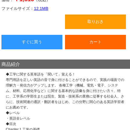
ファイルサイズ：
12.1
MB
取りおき
すぐに買う
カート
商品紹介
◆工学に関する英単語を「聞いて」覚える！
専門用語を正しい英語の音で身に付けることができるので、実践の場面での
理解力・発信力がアップします。 各種工学（機械、電気・電子、システ
ム、材料、応用化学など）に関する基本的な語彙を身に付けたい方々、特
に、工学系の学部生または院生、製造・技術系の業務に従事する社会人、さ
らに、技術関連の通訳・翻訳者をはじめ、この分野に関心のある英語学習者
にお薦めです。
◆レベル
・英語全レベル
◆目次
Chapter 1 工学の基礎