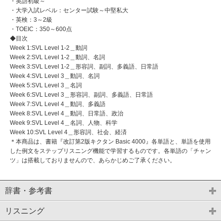
・英語初級～
・大学入試レベル：センター試験～中堅私大
・英検：3～2級
・TOEIC：350～600点
◆目次
Week 1:SVL Level 1-2＿動詞
Week 2:SVL Level 1-2＿動詞、名詞
Week 3:SVL Level 1-2＿形容詞、副詞、多義語、日常語
Week 4:SVL Level 3＿動詞、名詞
Week 5:SVL Level 3＿名詞
Week 6:SVL Level 3＿形容詞、副詞、多義語、日常語
Week 7:SVL Level 4＿動詞、多義語
Week 8:SVL Level 4＿動詞、日常語、政治
Week 9:SVL Level 4＿名詞、人物、科学
Week 10:SVL Level 4＿形容詞、社会、経済
＊本商品は、書籍『改訂第2版キクタン Basic 4000』各単語と、単語を使用
した例文をステップリスニング機能で学習するものです。各単語の「チャン
ツ」は搭載しておりませんので、あらかじめご了承ください。
辞書・参考書
リスニング