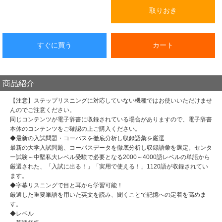
取りおき
すぐに買う
カート
商品紹介
【注意】ステップリスニングに対応していない機種ではお使いいただけませ
んのでご注意ください。
同じコンテンツが電子辞書に収録されている場合がありますので、電子辞書
本体のコンテンツをご確認の上ご購入ください。
◆最新の入試問題・コーパスを徹底分析し収録語彙を厳選
最新の大学入試問題、コーパスデータを徹底分析し収録語彙を選定。センタ
ー試験～中堅私大レベル受験で必要となる2000～4000語レベルの単語から
厳選された、「入試に出る！」「実用で使える！」1120語が収録されてい
ます。
◆字幕リスニングで目と耳から学習可能！
厳選した重要単語を用いた英文を読み、聞くことで記憶への定着を高めま
す。
◆レベル