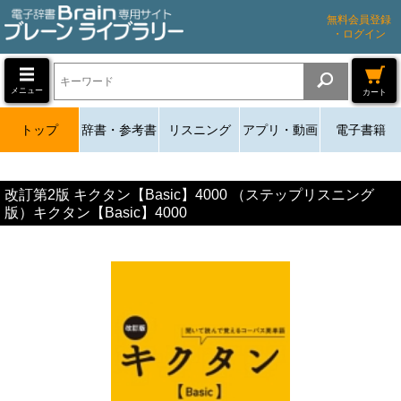
無料会員登録
・ログイン
メニュー
カート
トップ
辞書・参考書
リスニング
アプリ・動画
電子書籍
改訂第2版 キクタン【Basic】4000 （ステップリスニング
版）キクタン【Basic】4000