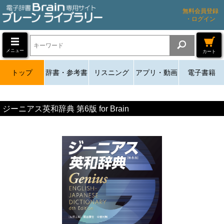
無料会員登録
・ログイン
メニュー
カート
トップ
辞書・参考書
リスニング
アプリ・動画
電子書籍
ジーニアス英和辞典 第6版 for Brain