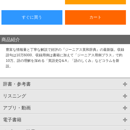
すぐに買う
カート
商品紹介
豊富な情報量と丁寧な解説で好評の『ジーニアス英和辞典』の最新版。収録
語句は10万6000、収録用例は書籍に加えて「ジーニアス用例プラス」で約
10万。語の理解を深める「英語史Q＆A」「語のしくみ」などコラムを新
設。
辞書・参考書
リスニング
アプリ・動画
電子書籍