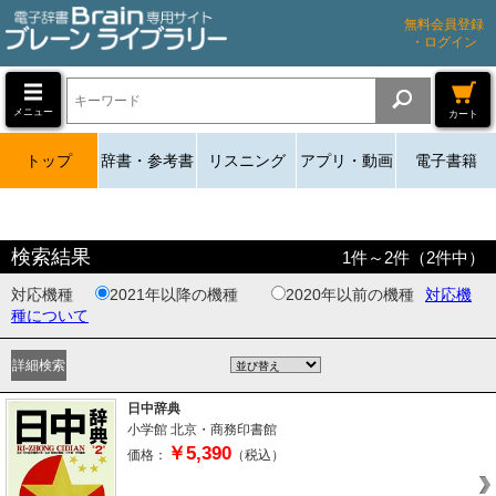
無料会員登録
・ログイン
メニュー
カート
トップ
辞書・参考書
リスニング
アプリ・動画
電子書籍
検索結果
1
件～
2
件（
2
件中）
対応機種
2021年以降の機種
2020年以前の機種
対応機
種について
日中辞典
小学館
北京・商務印書館
￥5,390
価格：
（税込）