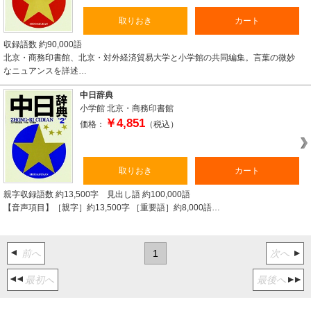
取りおき
カート
収録語数 約90,000語
北京・商務印書館、北京・対外経済貿易大学と小学館の共同編集。言葉の微妙
なニュアンスを詳述…
中日辞典
小学館
北京・商務印書館
￥4,851
価格：
（税込）
取りおき
カート
親字収録語数 約13,500字 見出し語 約100,000語
【音声項目】［親字］約13,500字 ［重要語］約8,000語…
前へ
1
次へ
最初へ
最後へ