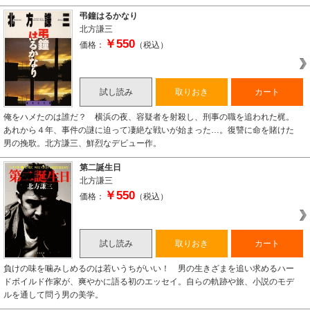
弔鐘はるかなり
北方謙三
￥550
価格：
（税込）
試し読み
取りおき
カート
俺をハメたのは誰だ？ 横浜の夜、容疑者を射殺し、刑事の職を追われた梶。
あれから４年、事件の謎に迫って凄絶な戦いが始まった…。復讐に命を賭けた
男の挽歌。北方謙三、鮮烈なデビュー作。
第二誕生日
北方謙三
￥550
価格：
（税込）
試し読み
取りおき
カート
負けの味を噛みしめるのは若いうちがいい！ 男の生きざまを追い求めるハー
ドボイルド作家が、爽やかに語る初のエッセイ。自らの軌跡や旅、小説のモデ
ルを通して問う男の美学。