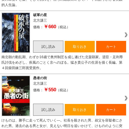
的人生論。
破軍の星
北方謙三
￥660
価格：
（税込）
試し読み
取りおき
カート
南北朝の動乱期、わずか16歳で奥州制圧を成し遂げた北畠顕家。逆臣・足利尊
氏討伐をめざし、疾風のごとく京へのぼる。猛き貴公子の生涯を描く長編。第
４回柴田錬三郎賞受賞作。
愚者の街
北方謙三
￥550
価格：
（税込）
試し読み
取りおき
カート
けものは、勝手に走って死んでいく―。社長を殺された男、叔父を容疑者にさ
れた男。過去のある男と女が、見えない明日を追いかけて、けもののように突