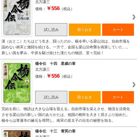
北方謙三
￥556
価格：
（税込）
試し読み
取りおき
カート
漢（おとこ）たちはどう生き、闘ったのか。楊令率いる梁山泊は、自由市場を
認めない南宋と激闘を続ける。一方で、金国も梁山泊奇襲を画策していた…。
新しい国を夢み、中原を駆け抜けた漢たちの物語、堂々完結！
楊令伝 十四 星歳の章
北方謙三
￥556
価格：
（税込）
試し読み
取りおき
カート
完結を前に、物語は大きな山場を迎える。自由市場を栄えさせ、物流を活発化
させる梁山泊の新しい国のありかたは、他国の根幹を大きく揺さぶり始めた。
楊令らは青蓮寺の赫元を尋問し、南宋の皇太子の出生の秘密を知る。
楊令伝 十三 青冥の章
北方謙三