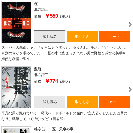
檻
北方謙三
￥550
価格：
（税込）
試し読み
取りおき
カート
スーパーの親爺。ヤクザからは足を洗った。ありふれた生活。だが、心はいつ
も別の何かを求めていた…。檻の中に留まりきれない男の野性と滅びの美学を
鮮烈な叙情で謳う。
擬態
北方謙三
￥774
価格：
（税込）
試し読み
取りおき
カート
平凡な男が毀れていく…現代ハードボイルドの傑作。“主人公がどんどん凶暴に
なり、執筆していて怖かった”（著者談）
楊令伝 十五 天穹の章