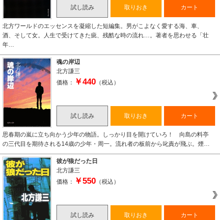
試し読み
取りおき
カート
北方ワールドのエッセンスを凝縮した短編集。男がこよなく愛する海、車、
酒、そして女。人生で受けてきた疵、残酷な時の流れ…。著者を思わせる「壮
年…
魂の岸辺
北方謙三
￥440
価格：
（税込）
試し読み
取りおき
カート
思春期の嵐に立ち向かう少年の物語。しっかり目を開けていろ！ 向島の料亭
の三代目を期待される14歳の少年・周一。流れ者の板前から叱責が飛ぶ。煙…
彼が狼だった日
北方謙三
￥550
価格：
（税込）
試し読み
取りおき
カート