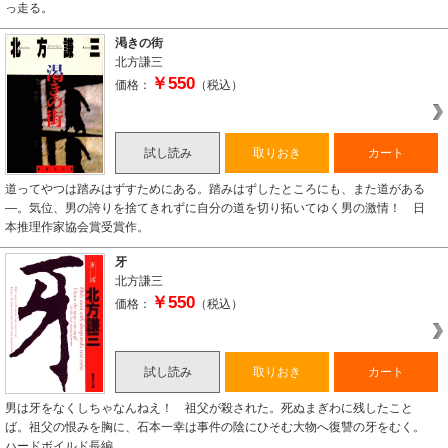
っ走る。
渇きの街
北方謙三
￥550
価格：
（税込）
試し読み
取りおき
カート
道ってやつは踏みはずすためにある。踏みはずしたところにも、また道がある
―。気位、男の誇りを捨てきれずに自分の道を切り拓いてゆく男の激情！ 日
本推理作家協会賞受賞作。
牙
北方謙三
￥550
価格：
（税込）
試し読み
取りおき
カート
男は牙をなくしちゃなんねえ！ 祖父が殺された。死ぬまぎわに残したこと
ば。祖父の恨みを胸に、石本一幸は事件の陰にひそむ大物へ復讐の牙をむく。
ハードボイルド長編。