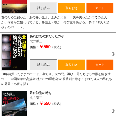
試し読み
取りおき
カート
友のために闘った、あの熱い血よ、よみがえれ！ 夫を失ったかつての恋人
が、何者かに狙われている。弁護士・谷が、再び立ちあがる。傑作「眠りなき
夜」のパート２。
あれは幻の旗だったのか
北方謙三
￥550
価格：
（税込）
試し読み
取りおき
カート
10年前握ったままのカード。裏切り、友の死。再び、男たちは心の獣を解き放
つ―。学園紛争の高揚期“檻の中の運動会”の茶番劇に巻きこまれた４人の男たち
の見果てぬ夢を描く。
君に訣別の時を
北方謙三
￥550
価格：
（税込）