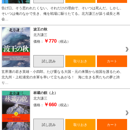
告げ口。そう思われたくない。それだけの理由で、そいつは死んだ。しかし、
そいつは俺のなかで生き、俺を戦場に駆りたてる。北方謙三が謳う成長と再
会…
波王の秋
北方謙三
￥770
価格：
（税込）
試し読み
取りおき
カート
玄界灘の若き英雄・小四郎。たび重なる大国・元の来襲から祖国を護るため、
北九州・上松浦党の水軍を率いて立ちあがる！ 海に生きる男たちの夢と誇
り…
林蔵の貎（上）
北方謙三
￥660
価格：
（税込）
試し読み
取りおき
カート