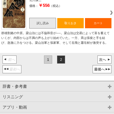
￥556
価格：
（税込）
試し読み
取りおき
カート
群雄割拠の中原。梁山泊には不協和音が──。梁山泊は交易によって富を蓄えて
いくが、内部からは不満の声も上がり始めていた。一方、斉は張俊と手を結
び、急激に力をつける。梁山泊軍と張家軍、そして岳飛と蕭珪材が激突する。
前へ
1
2
次へ
最初へ
最後へ
辞書・参考書
リスニング
アプリ・動画