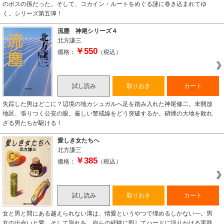
のボスの孫だった。そして、コカイン・ルートをめぐる謎に巻き込まれてゆ
く。シリーズ第五弾！
流塵 神尾シリーズ４
北方謙三
￥550
価格：
（税込）
試し読み
取りおき
カート
失踪した男はどこに？辺境の地カシュガルへ足を踏み入れた神尾修二。未開放
地区、張りつく公安の眼。厳しい警戒線をどう突破するか。硝煙の大地を敗れ
ざる男たちが駆ける！
愛しき女たちへ
北方謙三
￥385
価格：
（税込）
試し読み
取りおき
カート
女と男と間にある越えられない溝は、情愛というやつで埋めるしかない―。男
女の出会いと愛、そして別れを、自らの経験に即してハードに語りかける実践