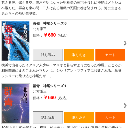
荒ぶる波、燃える空。消息不明になった甲板長の三宅を捜しに神尾はメキシコ
へ飛んだ。再会も束の間、二人はある組織の死闘に巻き込まれる。海に生きる
男たちへの熱い鎮魂歌。
海嶺 神尾シリーズ６
北方謙三
￥660
価格：
（税込）
試し読み
取りおき
カート
横浜で出会ったイタリア人少年・マリオと暮らすようになった神尾。ところが
相続問題にまきこまれたマリオは、シシリアン・マフィアに拉致される。単身
シシリーに乗り込む神尾だが…。
群青 神尾シリーズ１
北方謙三
￥660
価格：
（税込）
試し読み
取りおき
カート
10年ぶりに船を降りた。横浜、楡ホテル。夜の闇にひそむ不穏な気配の正体は