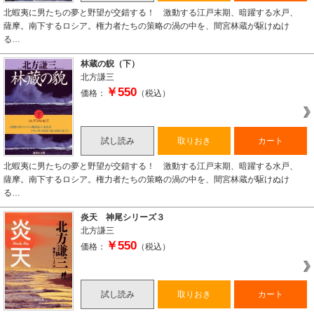
北蝦夷に男たちの夢と野望が交錯する！ 激動する江戸末期、暗躍する水戸、
薩摩。南下するロシア。権力者たちの策略の渦の中を、間宮林蔵が駆けぬけ
る…
林蔵の貎（下）
北方謙三
￥550
価格：
（税込）
試し読み
取りおき
カート
北蝦夷に男たちの夢と野望が交錯する！ 激動する江戸末期、暗躍する水戸、
薩摩。南下するロシア。権力者たちの策略の渦の中を、間宮林蔵が駆けぬけ
る…
炎天 神尾シリーズ３
北方謙三
￥550
価格：
（税込）
試し読み
取りおき
カート