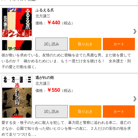
ふるえる爪
北方謙三
￥440
価格：
（税込）
試し読み
取りおき
カート
彼が救いを求めている。友情のために密輸を企てた馬鹿な男。まだ彼を愛して
いるのか？ 確かめるためにいま、もう一度だけ女を賭ける！ 女弁護士・則
子の愛と行動を描く。
逃がれの街
北方謙三
￥550
価格：
（税込）
試し読み
取りおき
カート
愛する女・牧子のために殺人を犯して、暴力団と警察に追われる幸二。逃亡の
さなか、公園で知り合った幼いヒロシを唯一の友に、２人だけの安住の地を求
めて走りつづける…。