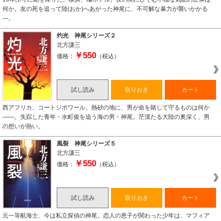
何か。友の死を追って陸(おか)へあがった神尾に、不可解な暴力が襲いかかる
―。
灼光 神尾シリーズ２
北方謙三
￥550
価格：
（税込）
試し読み
取りおき
カート
西アフリカ、コートジボワール。熱砂の地に、男が命を賭して守るものは何か
――。失踪した青年・水町俊を追う海の男・神尾。茫漠たる大陸の奥深く、男
の想いが熱い。
風裂 神尾シリーズ５
北方謙三
￥550
価格：
（税込）
試し読み
取りおき
カート
元一等航海士、今は私立探偵の神尾。恋人の恵子が関わった少年は、マフィア