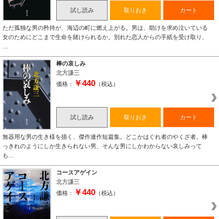
試し読み
取りおき
カート
ただ孤独な男の矜持が、海辺の町に燃え上がる。男は、助けを求め泣いている
女のためにどこまで生命を賭けられるか。別れた恋人からの手紙を受け取り、
…
棒の哀しみ
北方謙三
￥440
価格：
（税込）
試し読み
取りおき
カート
無器用な男の生き様を描く、傑作連作短篇集。どこかはぐれ者のやくざ者。棒
っきれのようにしか生きられない男、そんな男にしかわからない哀しみって
も…
コースアゲイン
北方謙三
￥440
価格：
（税込）