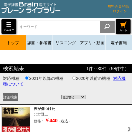
無料会員登録
・ログイン
メニュー
カート
トップ
辞書・参考書
リスニング
アプリ・動画
電子書籍
検索結果
1
件～
30
件（
59
件中）
対応機種
2021年以降の機種
2020年以前の機種
対応機
種について
夜が傷つけた
北方謙三
￥440
価格：
（税込）