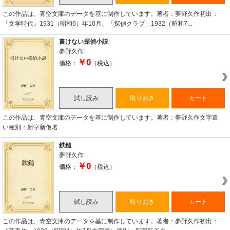
この作品は、青空文庫のデータを基に制作しています。著者：夢野久作初出：
「文学時代」1931（昭和6）年10月、「探偵クラブ」1932（昭和7...
書けない探偵小説
夢野久作
￥0
価格：
（税込）
試し読み
取りおき
カート
この作品は、青空文庫のデータを基に制作しています。著者：夢野久作文字遣
い種別：新字新仮名
鉄鎚
夢野久作
￥0
価格：
（税込）
試し読み
取りおき
カート
この作品は、青空文庫のデータを基に制作しています。著者：夢野久作初出：