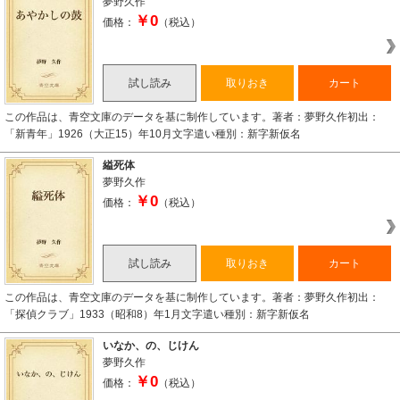
夢野久作
￥0
価格：
（税込）
試し読み
取りおき
カート
この作品は、青空文庫のデータを基に制作しています。著者：夢野久作初出：
「新青年」1926（大正15）年10月文字遣い種別：新字新仮名
縊死体
夢野久作
￥0
価格：
（税込）
試し読み
取りおき
カート
この作品は、青空文庫のデータを基に制作しています。著者：夢野久作初出：
「探偵クラブ」1933（昭和8）年1月文字遣い種別：新字新仮名
いなか、の、じけん
夢野久作
￥0
価格：
（税込）