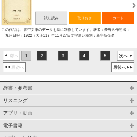
試し読み
取りおき
カート
この作品は、青空文庫のデータを基に制作しています。著者：夢野久作初出：
「九州日報」1922（大正11）年11月27日文字遣い種別：新字新仮名
前へ
1
2
3
4
5
次へ
最初へ
最後へ
辞書・参考書
リスニング
アプリ・動画
電子書籍