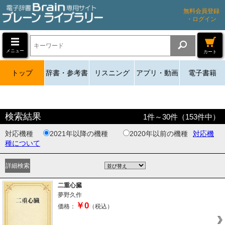
無料会員登録
・ログイン
メニュー
カート
トップ
辞書・参考書
リスニング
アプリ・動画
電子書籍
検索結果
1
件～
30
件（
153
件中）
対応機種
2021年以降の機種
2020年以前の機種
対応機
種について
二重心臓
夢野久作
￥0
価格：
（税込）