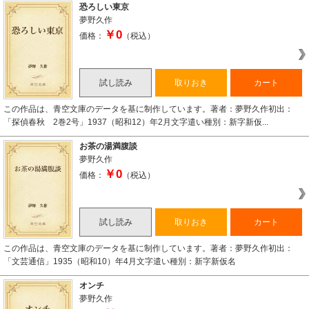
恐ろしい東京
夢野久作
￥0
価格：
（税込）
試し読み
取りおき
カート
この作品は、青空文庫のデータを基に制作しています。著者：夢野久作初出：
「探偵春秋 2巻2号」1937（昭和12）年2月文字遣い種別：新字新仮...
お茶の湯満腹談
夢野久作
￥0
価格：
（税込）
試し読み
取りおき
カート
この作品は、青空文庫のデータを基に制作しています。著者：夢野久作初出：
「文芸通信」1935（昭和10）年4月文字遣い種別：新字新仮名
オンチ
夢野久作