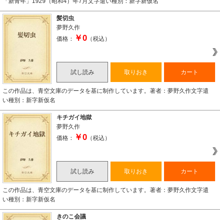
「新青年」1929（昭和4）年7月文字遣い種別：新字新仮名
髪切虫
夢野久作
￥0
価格：
（税込）
試し読み
取りおき
カート
この作品は、青空文庫のデータを基に制作しています。著者：夢野久作文字遣
い種別：新字新仮名
キチガイ地獄
夢野久作
￥0
価格：
（税込）
試し読み
取りおき
カート
この作品は、青空文庫のデータを基に制作しています。著者：夢野久作文字遣
い種別：新字新仮名
きのこ会議