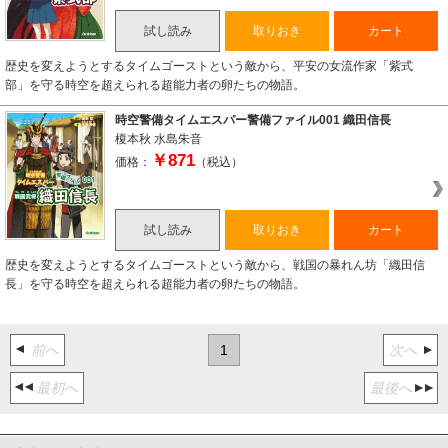
試し読み
取りおき
カート
歴史を変えようとするタイムゴーストという敵から、平安の女流作家「紫式
部」を守る時空を超えられる超能力者の卵たちの物語。
時空警備タイムエスパー警備ファイル001 織田信長
榎本秋
水島朱音
￥871
価格：
（税込）
試し読み
取りおき
カート
歴史を変えようとするタイムゴーストという敵から、戦国の暴れん坊「織田信
長」を守る時空を超えられる超能力者の卵たちの物語。
前へ
1
次へ
最初へ
最後へ