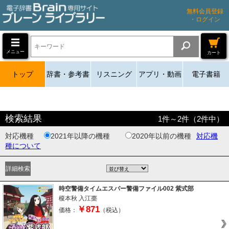
無料会員登録
・ログイン
メニュー
カート
トップ
辞書・参考書
リスニング
アプリ・動画
電子書籍
検索結果
1
件～
2
件（
2
件中）
対応機種
2021年以降の機種
2020年以前の機種
対応機
種について
時空警備タイムエスパー警備ファイル002 紫式部
榎本秋
入江棗
￥871
価格：
（税込）