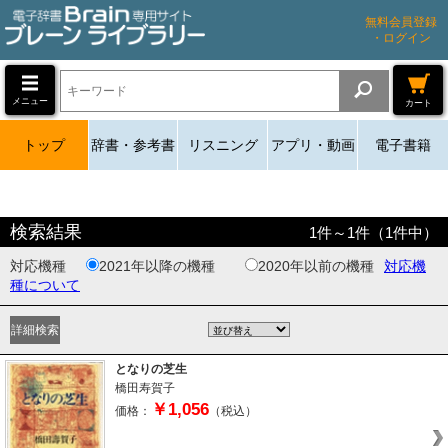
無料会員登録
・ログイン
メニュー
カート
トップ
辞書・参考書
リスニング
アプリ・動画
電子書籍
検索結果
1
件～
1
件（
1
件中）
対応機種
2021年以降の機種
2020年以前の機種
対応機
種について
となりの芝生
橋田寿賀子
￥1,056
価格：
（税込）