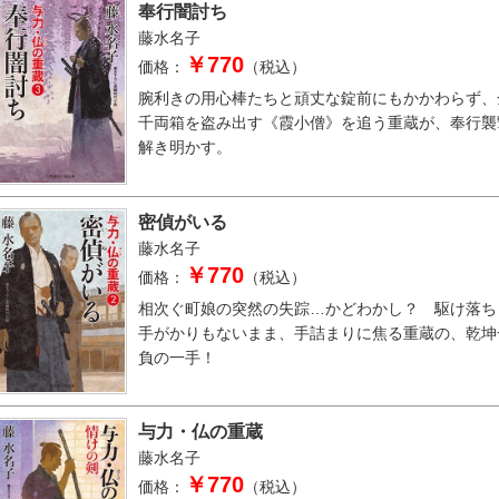
奉行闇討ち
藤水名子
￥770
価格：
（税込）
腕利きの用心棒たちと頑丈な錠前にもかかわらず、
千両箱を盗み出す《霞小僧》を追う重蔵が、奉行襲
解き明かす。
密偵がいる
藤水名子
￥770
価格：
（税込）
相次ぐ町娘の突然の失踪…かどわかし？ 駆け落ち
手がかりもないまま、手詰まりに焦る重蔵の、乾坤
負の一手！
与力・仏の重蔵
藤水名子
￥770
価格：
（税込）