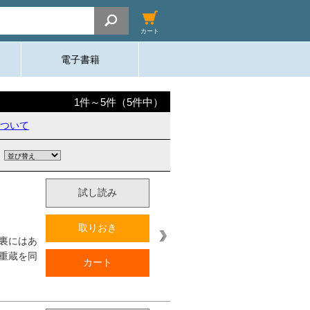
カート
電子書籍
1
件～
5
件（
5
件中）
ついて
試し読み
取りおき
裏にはあ
重蔵を同
カート