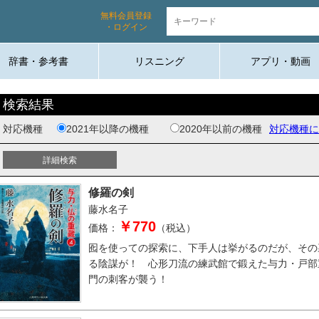
無料会員登録
・ログイン
辞書・参考書
リスニング
アプリ・動画
検索結果
対応機種
2021年以降の機種
2020年以前の機種
対応機種に
修羅の剣
藤水名子
￥770
価格：
（税込）
囮を使っての探索に、下手人は挙がるのだが、その
る陰謀が！ 心形刀流の練武館で鍛えた与力・戸部
門の刺客が襲う！