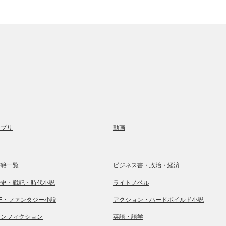
アプリ
動画
書籍一覧
ビジネス書・政治・経済
歴史・戦記・時代小説
ライトノベル
SF・ファンタジー小説
アクション・ハードボイルド小説
ノンフィクション
英語・語学