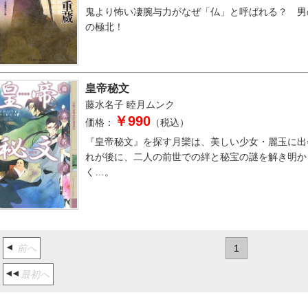
鬼より怖い凄腕与力がなぜ「仏」と呼ばれる？ 男
の極北！
皇帝秘文
藤水名子
睦月ムンク
￥990
価格：
（税込）
『皇帝秘文』を探す月欒は、美しい少女・麗玉に出
れが後に、二人の前世での絆と秘宝の謎を解き明か
く…。
前へ
1
最初へ