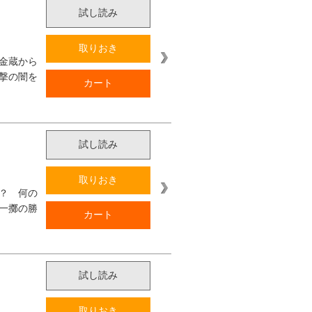
試し読み
取りおき
金蔵から
撃の闇を
カート
試し読み
取りおき
？ 何の
一擲の勝
カート
試し読み
取りおき