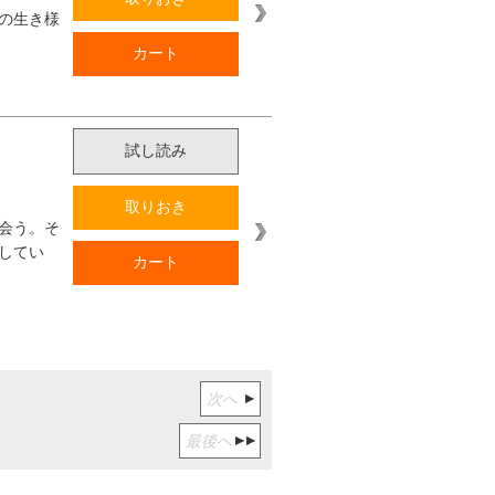
の生き様
カート
試し読み
取りおき
会う。そ
してい
カート
次へ
最後へ