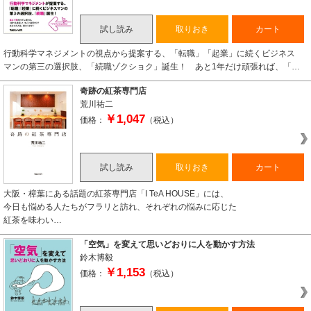
試し読み
取りおき
カート
行動科学マネジメントの視点から提案する、「転職」「起業」に続くビジネス
マンの第三の選択肢、「続職ゾクショク」誕生！ あと1年だけ頑張れば、「…
奇跡の紅茶専門店
荒川祐二
￥1,047
価格：
（税込）
試し読み
取りおき
カート
大阪・樟葉にある話題の紅茶専門店「I TeA HOUSE」には、
今日も悩める人たちがフラリと訪れ、それぞれの悩みに応じた
紅茶を味わい…
「空気」を変えて思いどおりに人を動かす方法
鈴木博毅
￥1,153
価格：
（税込）