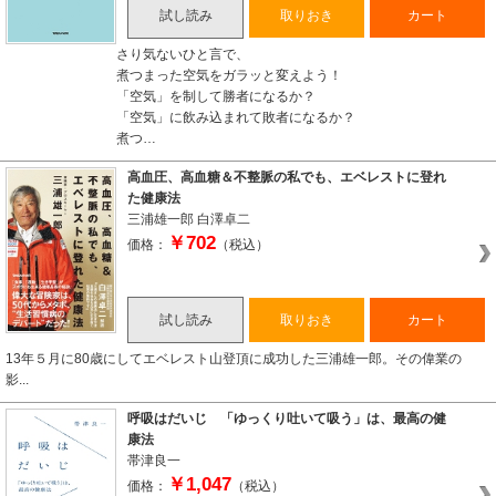
試し読み
取りおき
カート
さり気ないひと言で、
煮つまった空気をガラッと変えよう！
「空気」を制して勝者になるか？
「空気」に飲み込まれて敗者になるか？
煮つ…
高血圧、高血糖＆不整脈の私でも、エベレストに登れ
た健康法
三浦雄一郎
白澤卓二
￥702
価格：
（税込）
試し読み
取りおき
カート
13年５月に80歳にしてエベレスト山登頂に成功した三浦雄一郎。その偉業の
影...
呼吸はだいじ 「ゆっくり吐いて吸う」は、最高の健
康法
帯津良一
￥1,047
価格：
（税込）