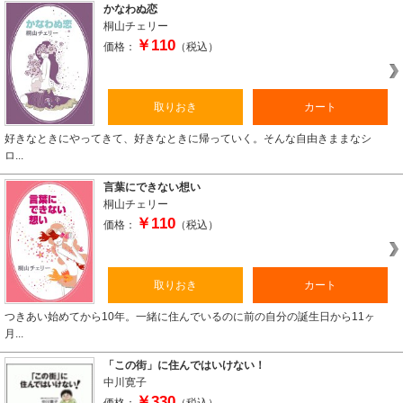
かなわぬ恋
桐山チェリー
￥110
価格：
（税込）
取りおき
カート
好きなときにやってきて、好きなときに帰っていく。そんな自由きままなシ
ロ...
言葉にできない想い
桐山チェリー
￥110
価格：
（税込）
取りおき
カート
つきあい始めてから10年。一緒に住んでいるのに前の自分の誕生日から11ヶ
月...
「この街」に住んではいけない！
中川寛子
￥330