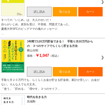
試し読み
取りおき
カート
すべての「いじめ」は、大人のせいだ！
自らがいじめ、差別を受け、不登校、問題児であった、
慶應大学SFCのビッグママの魂のメッセージ
…
3年間で120万円貯金できる！ 手取り月20万円から
の ３つのサイフでらくらく貯まる方法
横山光昭
￥1,047
価格：
（税込）
試し読み
取りおき
カート
手取り月２０万円でも、らくらくお金が貯まる貯金術。家計が苦しい、お金が
ない。そんな人でも大丈夫。
「使う」「貯める」「増やす」３つのサイフ…
時代を生きる力
高城剛