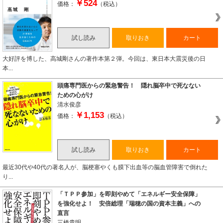
￥524
価格：
（税込）
試し読み
取りおき
カート
大好評を博した、高城剛さんの著作本第２弾。今回は、東日本大震災後の日
本...
頭痛専門医からの緊急警告！ 隠れ脳卒中で死なない
ための心がけ
清水俊彦
￥1,153
価格：
（税込）
試し読み
取りおき
カート
最近30代や40代の著名人が、脳梗塞やくも膜下出血等の脳血管障害で倒れた
り...
「ＴＰＰ参加」を即刻やめて「エネルギー安全保障」
を強化せよ！ 安倍総理「瑞穂の国の資本主義」への
直言
三橋貴明