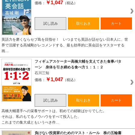
￥1,047
価格：
（税込）
試し読み
取りおき
カート
英語力を磨くならセブ島を目指せ！ いつまでも英語が話せない日本人に、世
界で活躍する高城剛がレコメンドする、最も効率的に英会話をマスターする
画…
フィギュアスケーター高橋大輔を支えてきた食事パタ
ーン 身体を引き締める食べ方１：１：２
石川三知
￥1,047
価格：
（税込）
試し読み
取りおき
カート
高橋大輔選手への栄養サポートは、初めての経験ばかりでした。
それは、私のもてるノウハウをすべて投入した、
これまでの集大成ともいうべき作…
負けない投資家のためのマスト・ルール 株の五輪書