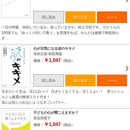
試し読み
取りおき
カート
一日の呼吸、何回しているか、知っていますか。約２万回です。そのうちの
100回でも「ゆっくり吐いて吸う」を意識すれば、からだは健康で病気知ら
ず…
心が元気になる涙のキキメ
寺井広樹
有田秀穂
￥1,047
価格：
（税込）
試し読み
取りおき
カート
泣きたいときは、泣けばいい! 泣きたくなくても、泣くとよい！ 涙コンシェ
ルジュ厳選の映画リスト付き！
涙には信じられないようなすごいパワー…
子どもの心が聞こえますか？
長谷部葉子
￥1,047
価格：
（税込）