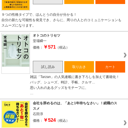
９つの性格タイプで、ほんとうの自分が分かる！
自分の新たな可能性を発見でき、さらに、周りの人とのコミュニケーションも
スムーズになります。
オトコのトリセツ
堂場瞬一
￥571
価格：
（税込）
試し読み
取りおき
カート
雑誌「Tarzan」の人気連載に書き下ろしを加えて書籍化！
バッグ、シューズ、時計、手帳、クルマ…
思い入れのあるグッズをモチーフに、
…
会社を辞めるのは、「あと1年待ちなさい」！続職のス
スメ
石田淳
￥524
価格：
（税込）