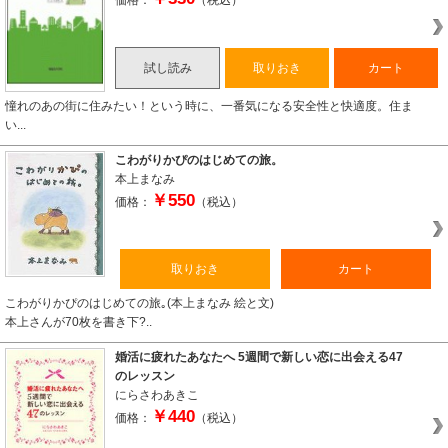
価格：
（税込）
試し読み
取りおき
カート
憧れのあの街に住みたい！という時に、一番気になる安全性と快適度。住ま
い...
こわがりかぴのはじめての旅。
本上まなみ
￥550
価格：
（税込）
取りおき
カート
こわがりかぴのはじめての旅｡(本上まなみ 絵と文)
本上さんが70枚を書き下?..
婚活に疲れたあなたへ 5週間で新しい恋に出会える47
のレッスン
にらさわあきこ
￥440
価格：
（税込）