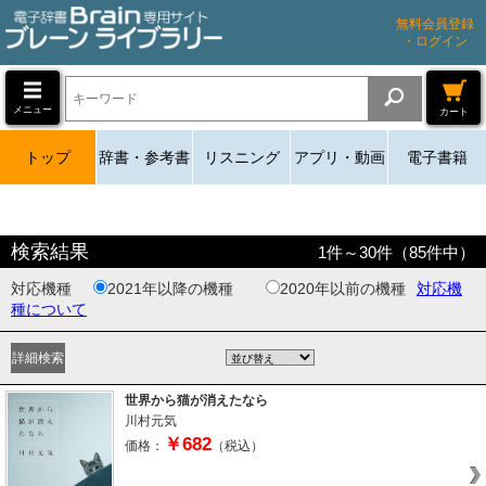
無料会員登録
・ログイン
メニュー
カート
トップ
辞書・参考書
リスニング
アプリ・動画
電子書籍
検索結果
1
件～
30
件（
85
件中）
対応機種
2021年以降の機種
2020年以前の機種
対応機
種について
世界から猫が消えたなら
川村元気
￥682
価格：
（税込）