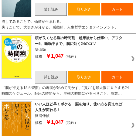
試し読み
取りおき
カート
消してみることで、価値が生まれる。
失うことで、大切さが分かる。感動的、人生哲学エンタテインメント。
頭が良くなる脳の時間割 起床後から仕事中、アフタ
ー5、睡眠中まで、脳に効く24のコツ
築山節
￥1,047
価格：
（税込）
試し読み
取りおき
カート
『脳が冴える15の習慣』の著者が始めて明かす、“脳力”を最大限にＵＰする24
時間スケジュール。起床の時間から、早朝の時間にやるべきこと、就業…
いい人ほど早くボケる 脳を知り、使い方を変えれば
人生が変わる！
篠浦伸禎
￥1,047
価格：
（税込）