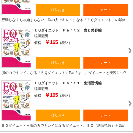
取りおき
カート
行動しなくちゃ始まらない。脳の力でキレイになる「ＥＱダイエット」の最終...
ＥＱダイエット Ｐａｒｔ２ 食と美容編
稲川龍男
￥165
価格：
（税込）
取りおき
カート
脳の力でキレイになる「ＥＱダイエット」Part2は、。ダイエットと美容につ?..
ＥＱダイエット Ｐａｒｔ１ 生活習慣編
稲川龍男
￥165
価格：
（税込）
取りおき
カート
ＥＱダイエット＝脳の力でキレイになるダイエット。ＥＱ（感情指数）を高め...