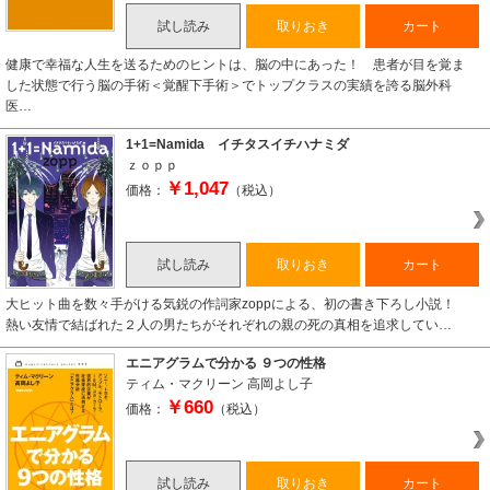
試し読み
取りおき
カート
健康で幸福な人生を送るためのヒントは、脳の中にあった！ 患者が目を覚ま
した状態で行う脳の手術＜覚醒下手術＞でトップクラスの実績を誇る脳外科
医…
1+1=Namida イチタスイチハナミダ
ｚｏｐｐ
￥1,047
価格：
（税込）
試し読み
取りおき
カート
大ヒット曲を数々手がける気鋭の作詞家zoppによる、初の書き下ろし小説！
熱い友情で結ばれた２人の男たちがそれぞれの親の死の真相を追求してい…
エニアグラムで分かる ９つの性格
ティム・マクリーン
高岡よし子
￥660
価格：
（税込）
試し読み
取りおき
カート