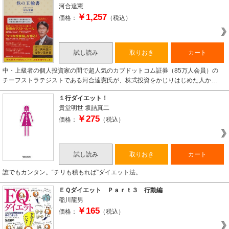
河合達憲
￥1,257
価格：
（税込）
試し読み
取りおき
カート
中・上級者の個人投資家の間で超人気のカブドットコム証券（85万人会員）の
チーフストラテジストである河合達憲氏が、株式投資をかじりはじめた人か…
１行ダイエット！
貴堂明世
坂詰真二
￥275
価格：
（税込）
試し読み
取りおき
カート
誰でもカンタン。“チリも積もれば”ダイエット法。
ＥＱダイエット Ｐａｒｔ３ 行動編
稲川龍男
￥165
価格：
（税込）