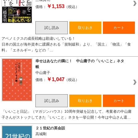
￥1,153
価格：
（税込）
試し読み
取りおき
カート
アベノミクスの成長戦略は勘違いしている！
日本の国土が海外資本に蹂躙される「規制緩和」より、「国土」「物流」「食
料」「エネルギー」などの「…
幸せはあなたの隣に！ 中山庸子の「いいこと」ネタ
帳
中山庸子
￥1,047
価格：
（税込）
試し読み
取りおき
カート
「いいこと日記」（マガジンハウス）10周年突破を記念して、考案者の中山庸
子さんがストックしてきた「いいこと」ネタを一挙公開！今年は中山さん還…
２１世紀の英会話
高城剛