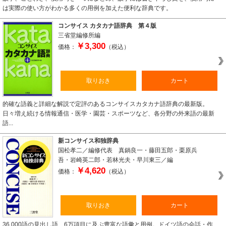
は実際の使い方がわかる多くの用例を加えた便利な辞典です。
コンサイス カタカナ語辞典 第４版
三省堂編修所編
￥3,300
価格：
（税込）
取りおき
カート
的確な語義と詳細な解説で定評のあるコンサイスカタカナ語辞典の最新版。
日々増え続ける情報通信・医学・園芸・スポーツなど、各分野の外来語の最新
語...
新コンサイス和独辞典
国松孝二／編修代表 真鍋良一・藤田五郎・栗原兵
吾・岩崎英二郎・若林光夫・早川東三／編
￥4,620
価格：
（税込）
取りおき
カート
36,000語の見出し語、6万項目に及ぶ豊富な語彙と用例。ドイツ語の会話・作