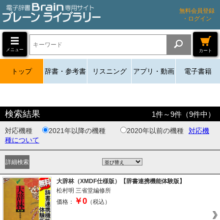
無料会員登録
・ログイン
メニュー
カート
トップ
辞書・参考書
リスニング
アプリ・動画
電子書籍
検索結果
1
件～
9
件（
9
件中）
対応機種
2021年以降の機種
2020年以前の機種
対応機
種について
大辞林（XMDF仕様版）【辞書連携機能体験版】
松村明
三省堂編修所
￥0
価格：
（税込）