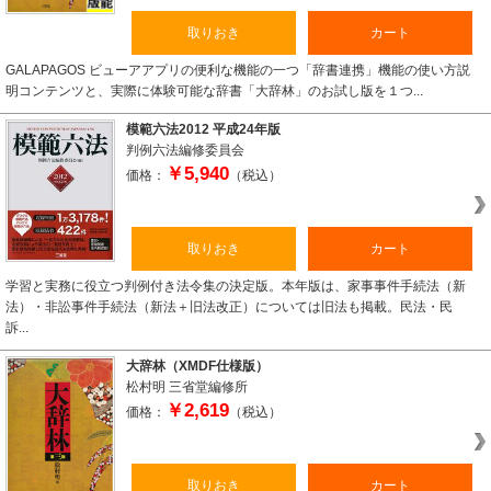
取りおき
カート
GALAPAGOS ビューアアプリの便利な機能の一つ「辞書連携」機能の使い方説
明コンテンツと、実際に体験可能な辞書「大辞林」のお試し版を１つ...
模範六法2012 平成24年版
判例六法編修委員会
￥5,940
価格：
（税込）
取りおき
カート
学習と実務に役立つ判例付き法令集の決定版。本年版は、家事事件手続法（新
法）・非訟事件手続法（新法＋旧法改正）については旧法も掲載。民法・民
訴...
大辞林（XMDF仕様版）
松村明
三省堂編修所
￥2,619
価格：
（税込）
取りおき
カート