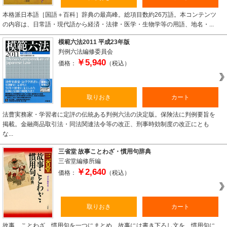
本格派日本語［国語＋百科］辞典の最高峰。総項目数約26万語。本コンテンツ
の内容は、日常語・現代語から経済・法律・医学・生物学等の用語、地名・...
模範六法2011 平成23年版
判例六法編修委員会
￥5,940
価格：
（税込）
取りおき
カート
法曹実務家・学習者に定評の伝統ある判例六法の決定版。保険法に判例要旨を
掲載。金融商品取引法・同法関連法令等の改正、刑事時効制度の改正にとも
な...
三省堂 故事ことわざ・慣用句辞典
三省堂編修所編
￥2,640
価格：
（税込）
取りおき
カート
故事、ことわざ、慣用句を一つにまとめ、故事には書き下ろし文を、慣用句に