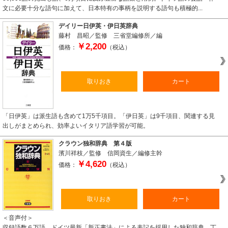
文に必要十分な語句に加えて、日本特有の事柄を説明する語句も積極的...
デイリー日伊英・伊日英辞典
藤村 昌昭／監修 三省堂編修所／編
￥2,200
価格：
（税込）
取りおき
カート
「日伊英」は派生語も含めて1万5千項目。「伊日英」は9千項目、関連する見
出しがまとめられ、効率よいイタリア語学習が可能。
クラウン独和辞典 第４版
濱川祥枝／監修 信岡資生／編修主幹
￥4,620
価格：
（税込）
取りおき
カート
＜音声付＞
収録語数６万語、ドイツ最新「新正書法」による表記を採用した独和辞典。丁