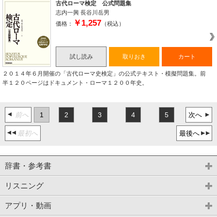
古代ローマ検定 公式問題集
志内一興
長谷川岳男
￥1,257
価格：
（税込）
試し読み
取りおき
カート
２０１４年６月開催の「古代ローマ史検定」の公式テキスト・模擬問題集。前
半１２０ページはドキュメント・ローマ１２００年史。
前へ
1
2
3
4
5
次へ
最初へ
最後へ
辞書・参考書
リスニング
アプリ・動画