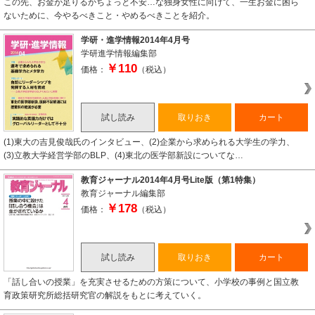
この先、お金が足りるかちょっと不安…な独身女性に向けて、一生お金に困ら
ないために、今やるべきこと・やめるべきことを紹介。
学研・進学情報2014年4月号
学研進学情報編集部
￥110
価格：
（税込）
試し読み
取りおき
カート
(1)東大の吉見俊哉氏のインタビュー、(2)企業から求められる大学生の学力、
(3)立教大学経営学部のBLP、(4)東北の医学部新設についてな…
教育ジャーナル2014年4月号Lite版（第1特集）
教育ジャーナル編集部
￥178
価格：
（税込）
試し読み
取りおき
カート
「話し合いの授業」を充実させるための方策について、小学校の事例と国立教
育政策研究所総括研究官の解説をもとに考えていく。