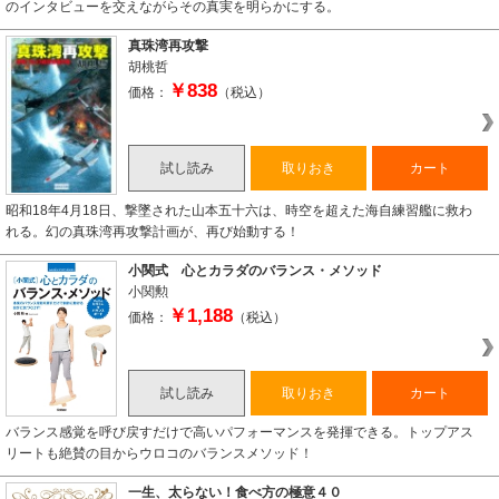
のインタビューを交えながらその真実を明らかにする。
真珠湾再攻撃
胡桃哲
￥838
価格：
（税込）
試し読み
取りおき
カート
昭和18年4月18日、撃墜された山本五十六は、時空を超えた海自練習艦に救わ
れる。幻の真珠湾再攻撃計画が、再び始動する！
小関式 心とカラダのバランス・メソッド
小関勲
￥1,188
価格：
（税込）
試し読み
取りおき
カート
バランス感覚を呼び戻すだけで高いパフォーマンスを発揮できる。トップアス
リートも絶賛の目からウロコのバランスメソッド！
一生、太らない！食べ方の極意４０