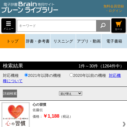
無料会員登録
・ログイン
メニュー
カート
トップ
辞書・参考書
リスニング
アプリ・動画
電子書籍
検索結果
1
件～
30
件（
1264
件中）
対応機種
2021年以降の機種
2020年以前の機種
対応機
種について
心の習慣
佐藤伝
￥1,188
価格：
（税込）