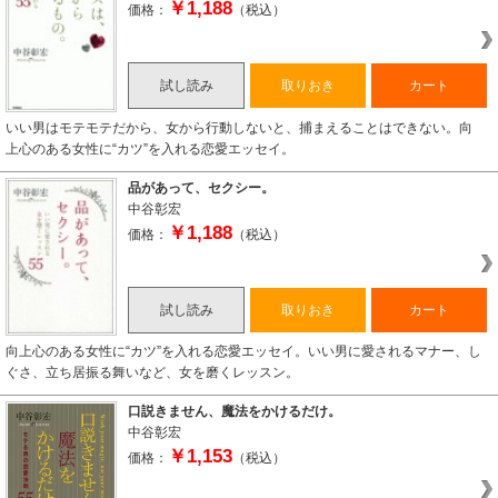
￥1,188
価格：
（税込）
試し読み
取りおき
カート
いい男はモテモテだから、女から行動しないと、捕まえることはできない。向
上心のある女性に“カツ”を入れる恋愛エッセイ。
品があって、セクシー。
中谷彰宏
￥1,188
価格：
（税込）
試し読み
取りおき
カート
向上心のある女性に“カツ”を入れる恋愛エッセイ。いい男に愛されるマナー、し
ぐさ、立ち居振る舞いなど、女を磨くレッスン。
口説きません、魔法をかけるだけ。
中谷彰宏
￥1,153
価格：
（税込）