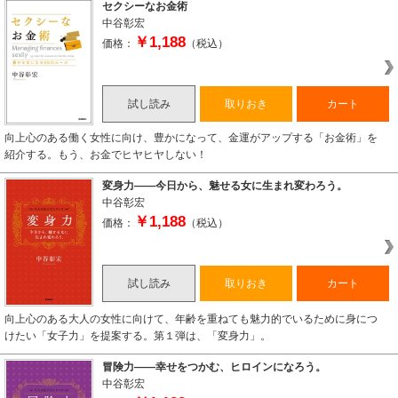
セクシーなお金術
中谷彰宏
￥1,188
価格：
（税込）
試し読み
取りおき
カート
向上心のある働く女性に向け、豊かになって、金運がアップする「お金術」を
紹介する。もう、お金でヒヤヒヤしない！
変身力――今日から、魅せる女に生まれ変わろう。
中谷彰宏
￥1,188
価格：
（税込）
試し読み
取りおき
カート
向上心のある大人の女性に向けて、年齢を重ねても魅力的でいるために身につ
けたい「女子力」を提案する。第１弾は、「変身力」。
冒険力――幸せをつかむ、ヒロインになろう。
中谷彰宏