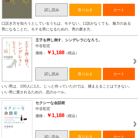
試し読み
取りおき
カート
口説き方を知ろうとしているうちは、モテない。口説かなくても、魅力のある
男になることだ。モテる男になるための、男の磨き方。
王子を押し倒す、シンデレラになろう。
中谷彰宏
￥1,188
価格：
（税込）
試し読み
取りおき
カート
いい男は、100人に1人。じっと待っていたのでは、捕まえることはできない。
いい男に愛されるための、恋のルール。
セクシーな会話術
中谷彰宏
￥1,188
価格：
（税込）
試し読み
取りおき
カート