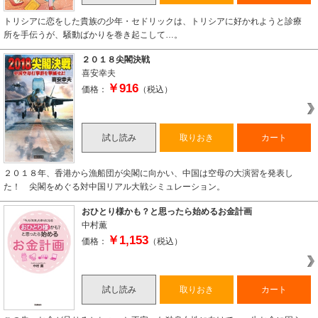
トリシアに恋をした貴族の少年・セドリックは、トリシアに好かれようと診療
所を手伝うが、騒動ばかりを巻き起こして…。
２０１８尖閣決戦
喜安幸夫
￥916
価格：
（税込）
試し読み
取りおき
カート
２０１８年、香港から漁船団が尖閣に向かい、中国は空母の大演習を発表し
た！ 尖閣をめぐる対中国リアル大戦シミュレーション。
おひとり様かも？と思ったら始めるお金計画
中村薫
￥1,153
価格：
（税込）
試し読み
取りおき
カート