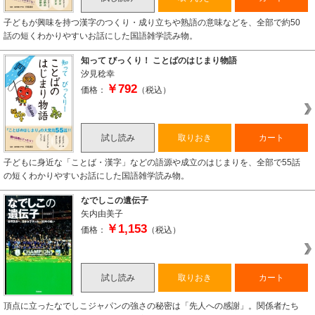
子どもが興味を持つ漢字のつくり・成り立ちや熟語の意味などを、全部で約50
話の短くわかりやすいお話にした国語雑学読み物。
知って びっくり！ ことばのはじまり物語
汐見稔幸
￥792
価格：
（税込）
試し読み
取りおき
カート
子どもに身近な「ことば・漢字」などの語源や成立のはじまりを、全部で55話
の短くわかりやすいお話にした国語雑学読み物。
なでしこの遺伝子
矢内由美子
￥1,153
価格：
（税込）
試し読み
取りおき
カート
頂点に立ったなでしこジャパンの強さの秘密は「先人への感謝」。関係者たち