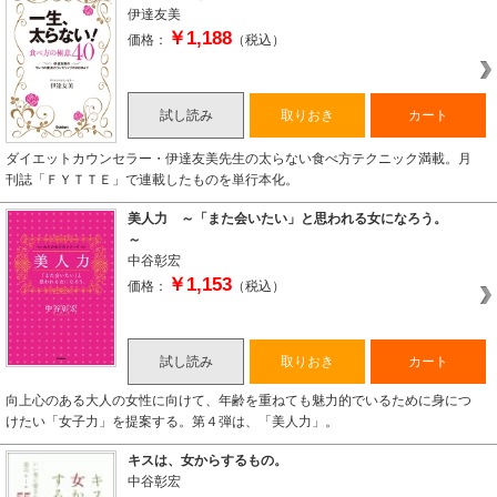
伊達友美
￥1,188
価格：
（税込）
試し読み
取りおき
カート
ダイエットカウンセラー・伊達友美先生の太らない食べ方テクニック満載。月
刊誌「ＦＹＴＴＥ」で連載したものを単行本化。
美人力 ～「また会いたい」と思われる女になろう。
～
中谷彰宏
￥1,153
価格：
（税込）
試し読み
取りおき
カート
向上心のある大人の女性に向けて、年齢を重ねても魅力的でいるために身につ
けたい「女子力」を提案する。第４弾は、「美人力」。
キスは、女からするもの。
中谷彰宏