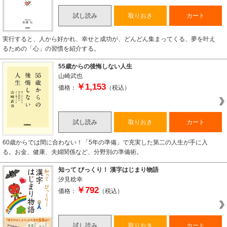
試し読み
取りおき
カート
実行すると、人から好かれ、幸せと成功が、どんどん集まってくる、夢を叶え
るための「心」の習慣を紹介する。
55歳からの後悔しない人生
山崎武也
￥1,153
価格：
（税込）
試し読み
取りおき
カート
60歳からでは間に合わない！「5年の準備」で充実した第二の人生が手に入
る。お金、健康、夫婦関係など、分野別の準備術。
知って びっくり！ 漢字はじまり物語
汐見稔幸
￥792
価格：
（税込）
試し読み
取りおき
カート