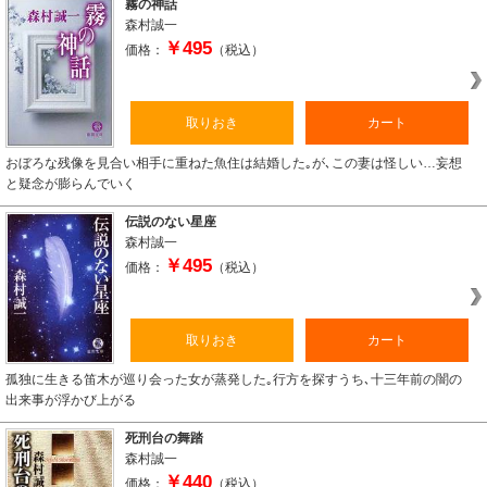
霧の神話
森村誠一
￥495
価格：
（税込）
取りおき
カート
おぼろな残像を見合い相手に重ねた魚住は結婚した｡が､この妻は怪しい…妄想
と疑念が膨らんでいく
伝説のない星座
森村誠一
￥495
価格：
（税込）
取りおき
カート
孤独に生きる笛木が巡り会った女が蒸発した｡行方を探すうち､十三年前の闇の
出来事が浮かび上がる
死刑台の舞踏
森村誠一
￥440
価格：
（税込）