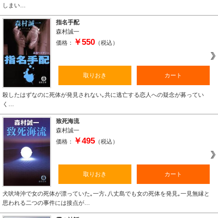
しまい…
指名手配
森村誠一
￥550
価格：
（税込）
取りおき
カート
殺したはずなのに死体が発見されない｡共に逃亡する恋人への疑念が募ってい
く…
致死海流
森村誠一
￥495
価格：
（税込）
取りおき
カート
犬吠埼沖で女の死体が漂っていた｡一方､八丈島でも女の死体を発見｡一見無縁と
思われる二つの事件には接点が…