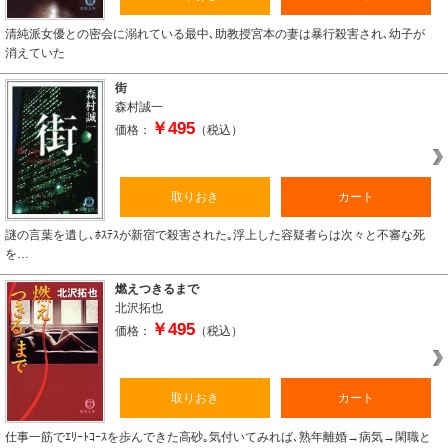
清純派女優との密会に溺れている最中､助教授宮本の妻は暴行殺害され､幼子が
消えていた
街
森村誠一
￥495
価格：
（税込）
取りおき
カート
謎の言葉を遺し､ﾎｽﾃｽが新宿で殺害された｡浮上した容疑者らは次々と不審な死
を…
燃えつきるまで
北沢拓也
￥495
価格：
（税込）
取りおき
カート
仕事一筋でｴﾘｰﾄｺｰｽを歩んできた高砂｡気付いてみれば､熟年離婚→病気→閑職と