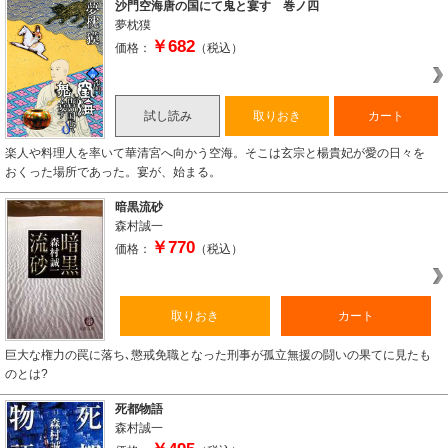
沙門空海唐の国にて鬼と宴す 巻ノ四
夢枕獏
￥682
価格：
（税込）
試し読み
取りおき
カート
楽人や料理人を率いて華清宮へ向かう空海。そこは玄宗と楊貴妃が愛の日々を
おくった場所であった。宴が、始まる。
暗黒流砂
森村誠一
￥770
価格：
（税込）
取りおき
カート
巨大な権力の罠に落ち､懲戒免職となった刑事が孤立無援の闘いの果てに見たも
のとは?
死都物語
森村誠一