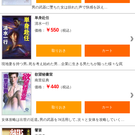
男の武器に墜ちた女は掠れた声で快感を訴え…
単身赴任
清水一行
￥550
価格：
（税込）
取りおき
カート
現地妻を持つ男､死を考え始めた男…企業に生きる男たちが陥った様々な罠
欲望秘書室
南里征典
￥440
価格：
（税込）
取りおき
カート
女体攻略は出世の近道｡男の武器をﾌﾙ活用して､次々と女体を攻略していく…
饗宴