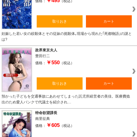
￥495
価格：
（税込）
取りおき
カート
妊娠した若い女の絞殺体とその従妹の扼殺体｡現場から現れた｢死都物語｣の謎と
は?
政界東京夫人
豊田行二
￥550
価格：
（税込）
取りおき
カート
預かった子どもを交通事故にあわせてしまった託児所経営者の美佳。医療費捻
出のため愛人バンクで代議士を紹介され…
特命欲望課長
南里征典
￥605
価格：
（税込）