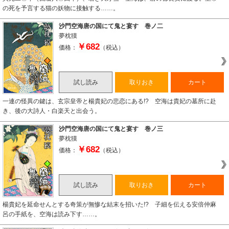
の死を予言する猫の妖物に接触する……。
沙門空海唐の国にて鬼と宴す 巻ノ二
夢枕獏
￥682
価格：
（税込）
試し読み
取りおき
カート
一連の怪異の鍵は、玄宗皇帝と楊貴妃の悲恋にある!? 空海は貴妃の墓所に赴
き、後の大詩人・白楽天と出会う。
沙門空海唐の国にて鬼と宴す 巻ノ三
夢枕獏
￥682
価格：
（税込）
試し読み
取りおき
カート
楊貴妃を延命せんとする奇策が無惨な結末を招いた!? 子細を伝える安倍仲麻
呂の手紙を、空海は読み下す……。