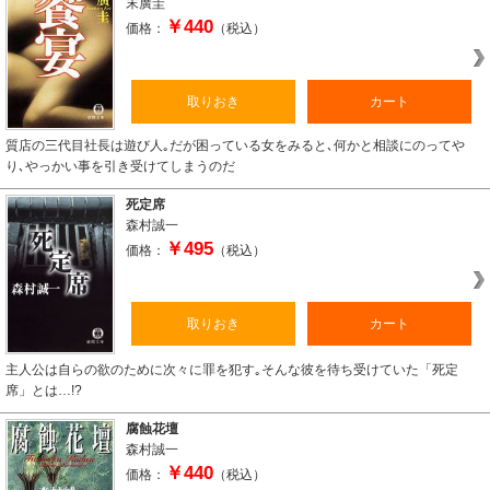
末廣圭
￥440
価格：
（税込）
取りおき
カート
質店の三代目社長は遊び人｡だが困っている女をみると､何かと相談にのってや
り､やっかい事を引き受けてしまうのだ
死定席
森村誠一
￥495
価格：
（税込）
取りおき
カート
主人公は自らの欲のために次々に罪を犯す｡そんな彼を待ち受けていた「死定
席」とは…!?
腐蝕花壇
森村誠一
￥440
価格：
（税込）