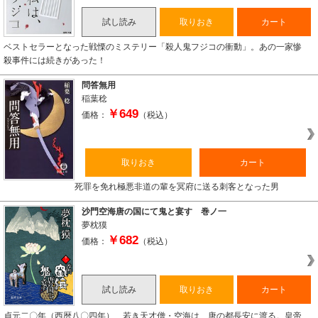
試し読み
取りおき
カート
ベストセラーとなった戦慄のミステリー「殺人鬼フジコの衝動」。あの一家惨
殺事件には続きがあった！
問答無用
稲葉稔
￥649
価格：
（税込）
取りおき
カート
死罪を免れ極悪非道の輩を冥府に送る刺客となった男
沙門空海唐の国にて鬼と宴す 巻ノ一
夢枕獏
￥682
価格：
（税込）
試し読み
取りおき
カート
貞元二〇年（西暦八〇四年）、若き天才僧・空海は、唐の都長安に渡る。皇帝