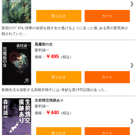
取りおき
カート
新宿のﾗﾌﾞﾎﾃﾙ｡情事の余韻を残す女が逃げるように去った後､ある男の変死体が
残されていた…
黒魔術の女
森村誠一
￥495
価格：
（税込）
取りおき
カート
新婚生活を謳歌する高根沢鴾子には､奇妙な黒ﾐｻの記憶があった…
生前情交痕跡あり
森村誠一
￥440
価格：
（税込）
取りおき
カート