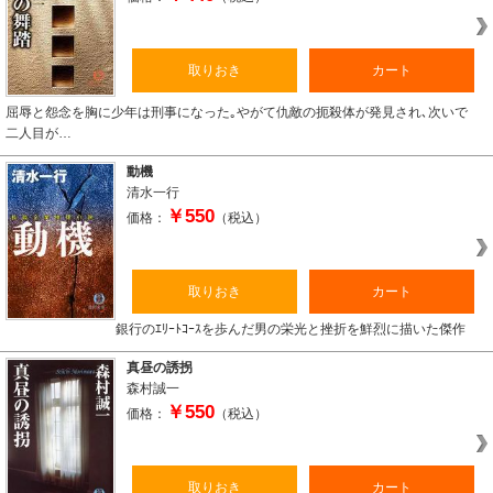
取りおき
カート
屈辱と怨念を胸に少年は刑事になった｡やがて仇敵の扼殺体が発見され､次いで
二人目が…
動機
清水一行
￥550
価格：
（税込）
取りおき
カート
銀行のｴﾘｰﾄｺｰｽを歩んだ男の栄光と挫折を鮮烈に描いた傑作
真昼の誘拐
森村誠一
￥550
価格：
（税込）
取りおき
カート