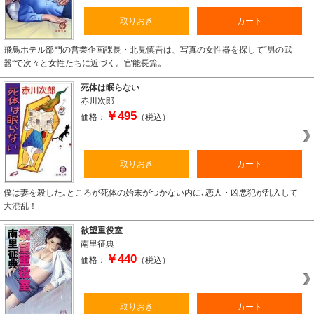
取りおき
カート
飛鳥ホテル部門の営業企画課長・北見慎吾は、写真の女性器を探して“男の武
器”で次々と女性たちに近づく。官能長篇。
死体は眠らない
赤川次郎
￥495
価格：
（税込）
取りおき
カート
僕は妻を殺した｡ところが死体の始末がつかない内に､恋人・凶悪犯が乱入して
大混乱！
欲望重役室
南里征典
￥440
価格：
（税込）
取りおき
カート