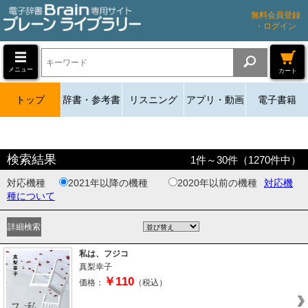
無料会員登録
・ログイン
メニュー
カート
トップ
辞書・参考書
リスニング
アプリ・動画
電子書籍
検索結果
1
件～
30
件（
1270
件中）
対応機種
2021年以降の機種
2020年以前の機種
対応機
種について
私は、フジコ
真梨幸子
￥110
価格：
（税込）