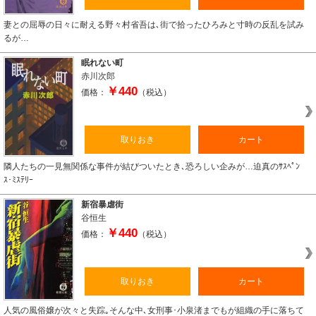
妻との屈辱の日々に耐える野々村省吾は､街で拾ったひろみと寸時の反乱を試み
るが…
眠れない町
赤川次郎
￥440
価格：
（税込）
取りおき
カート
隣人たちの一見無関係な事件が結びついたとき､恐ろしい企みが…迫真のｻｽﾍﾟﾝ
ｽ･ﾐｽﾃﾘｰ
新宿暴虐街
谷恒生
￥440
価格：
（税込）
取りおき
カート
人気の風俗嬢が次々と失踪｡そんな中､女刑事･小泉渚までもが組織の手に落ちて