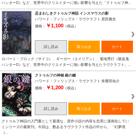
ハンターD）など、世界中のクリエイターに強い影響を与えた「クトゥルフ神...
忌まわしきクトゥルフ神話 インスマウスの影
ハワード・フィリップス・ラヴクラフト
原田雅史
￥1,100
価格：
（税込）
試し読み
取りおき
カート
ロバート・ブロック（サイコ）、ギーガー（エイリアン）、菊地秀行（吸血鬼
ハンターD）など、世界中のクリエイターに強い影響を与えたラヴクラフト。...
クトゥルフの神秘 銀の鍵
ハワード・フィリップス・ラヴクラフト
朱鷺田祐介
￥1,200
価格：
（税込）
試し読み
取りおき
カート
クトゥルフ神話の入門書として最適な、原作小説の内容を忠実に漫画化してい
くシリーズの最新刊。今回は、数あるラヴクラフト作品の中から、「幻夢境
（...