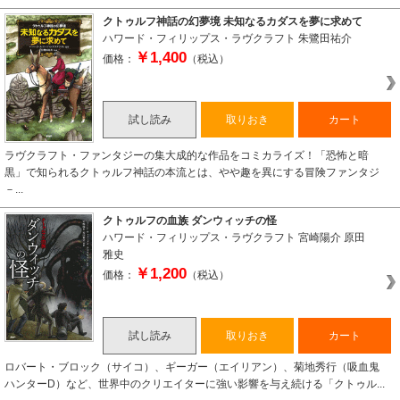
クトゥルフ神話の幻夢境 未知なるカダスを夢に求めて
ハワード・フィリップス・ラヴクラフト
朱鷺田祐介
￥1,400
価格：
（税込）
試し読み
取りおき
カート
ラヴクラフト・ファンタジーの集大成的な作品をコミカライズ！「恐怖と暗
黒」で知られるクトゥルフ神話の本流とは、やや趣を異にする冒険ファンタジ
－...
クトゥルフの血族 ダンウィッチの怪
ハワード・フィリップス・ラヴクラフト
宮崎陽介
原田
雅史
￥1,200
価格：
（税込）
試し読み
取りおき
カート
ロバート・ブロック（サイコ）、ギーガー（エイリアン）、菊地秀行（吸血鬼
ハンターD）など、世界中のクリエイターに強い影響を与え続ける「クトゥル...