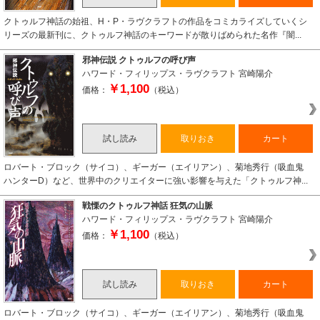
クトゥルフ神話の始祖、H・P・ラヴクラフトの作品をコミカライズしていくシ
リーズの最新刊に、クトゥルフ神話のキーワードが散りばめられた名作『闇...
邪神伝説 クトゥルフの呼び声
ハワード・フィリップス・ラヴクラフト
宮崎陽介
￥1,100
価格：
（税込）
試し読み
取りおき
カート
ロバート・ブロック（サイコ）、ギーガー（エイリアン）、菊地秀行（吸血鬼
ハンターD）など、世界中のクリエイターに強い影響を与えた「クトゥルフ神...
戦慄のクトゥルフ神話 狂気の山脈
ハワード・フィリップス・ラヴクラフト
宮崎陽介
￥1,100
価格：
（税込）
試し読み
取りおき
カート
ロバート・ブロック（サイコ）、ギーガー（エイリアン）、菊地秀行（吸血鬼