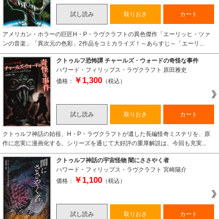
試し読み
取りおき
カート
アメリカン・ホラーの巨匠H・P・ラヴクラフトの異色傑作「エーリッヒ・ツァ
ンの音楽」「異次元の色彩」2作品をコミカライズ！～あらすじ～「エーリ...
クトゥルフ恐怖譚 チャールズ・ウォードの奇怪な事件
ハワード・フィリップス・ラヴクラフト
原田雅史
￥1,300
価格：
（税込）
試し読み
取りおき
カート
クトゥルフ神話の始祖、H・P・ラヴクラフトが遺した長編怪奇ミステリを、原
作に忠実に漫画化する。シリーズを通じて大好評の重厚解説は、今回も充実...
クトゥルフ神話の宇宙怪物 闇にささやく者
ハワード・フィリップス・ラヴクラフト
宮崎陽介
￥1,100
価格：
（税込）
試し読み
取りおき
カート