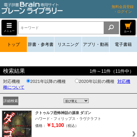
無料会員登録
・ログイン
メニュー
カート
トップ
辞書・参考書
リスニング
アプリ・動画
電子書籍
検索結果
1
件～
11
件（
11
件中）
対応機種
2021年以降の機種
2020年以前の機種
対応機
種について
クトゥルフ恐怖神話の源泉 ダゴン
ハワード・フィリップス・ラヴクラフト
￥1,100
価格：
（税込）