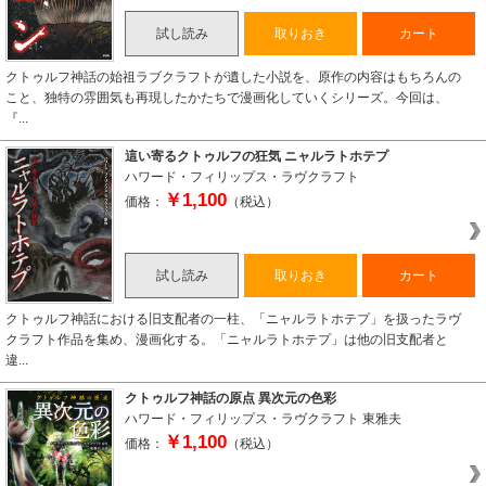
試し読み
取りおき
カート
クトゥルフ神話の始祖ラブクラフトが遺した小説を、原作の内容はもちろんの
こと、独特の雰囲気も再現したかたちで漫画化していくシリーズ。今回は、
『...
這い寄るクトゥルフの狂気 ニャルラトホテプ
ハワード・フィリップス・ラヴクラフト
￥1,100
価格：
（税込）
試し読み
取りおき
カート
クトゥルフ神話における旧支配者の一柱、「ニャルラトホテプ」を扱ったラヴ
クラフト作品を集め、漫画化する。「ニャルラトホテプ」は他の旧支配者と
違...
クトゥルフ神話の原点 異次元の色彩
ハワード・フィリップス・ラヴクラフト
東雅夫
￥1,100
価格：
（税込）