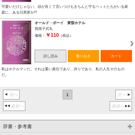
可愛いだけじゃない、頭が良くて言いつけもきちんと守るペットたちがいる家
庭に、ある日異変が!?
オールド・ボーイ 黄昏ホテル
我孫子武丸
￥110
価格：
（税込）
試し読み
取りおき
カート
私はホテルマンだ。それは重い責任であり、誇りであり、私の人生そのもの
だ。
前へ
1
次へ
最初へ
最後へ
辞書・参考書