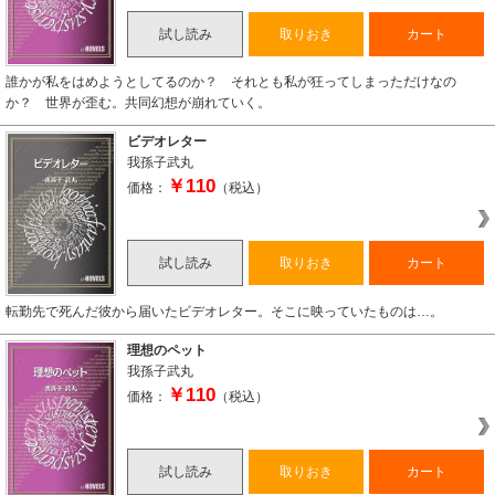
試し読み
取りおき
カート
誰かが私をはめようとしてるのか？ それとも私が狂ってしまっただけなの
か？ 世界が歪む。共同幻想が崩れていく。
ビデオレター
我孫子武丸
￥110
価格：
（税込）
試し読み
取りおき
カート
転勤先で死んだ彼から届いたビデオレター。そこに映っていたものは…。
理想のペット
我孫子武丸
￥110
価格：
（税込）
試し読み
取りおき
カート