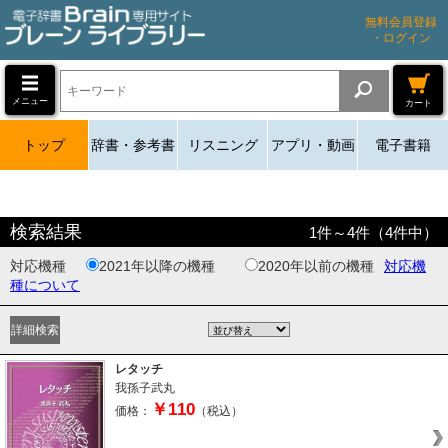
無料会員登録
・ログイン
メニュー
カート
トップ
辞書・参考書
リスニング
アプリ・動画
電子書籍
検索結果
1
件～
4
件（
4
件中）
対応機種
2021年以降の機種
2020年以前の機種
対応機
種について
レタッチ
我孫子武丸
￥110
価格：
（税込）