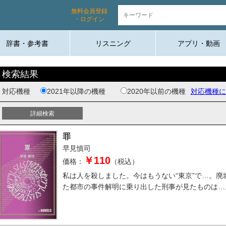
無料会員登録
・ログイン
辞書・参考書
リスニング
アプリ・動画
検索結果
対応機種
2021年以降の機種
2020年以前の機種
対応機種に
罪
早見慎司
￥110
価格：
（税込）
私は人を殺しました。今はもうない“東京”で…。廃
た都市の事件解明に乗り出した刑事が見たものは…