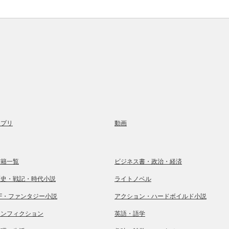
アプリ
動画
書籍一覧
ビジネス書・政治・経済
歴史・戦記・時代小説
ライトノベル
SF・ファンタジー小説
アクション・ハードボイルド小説
ノンフィクション
英語・語学