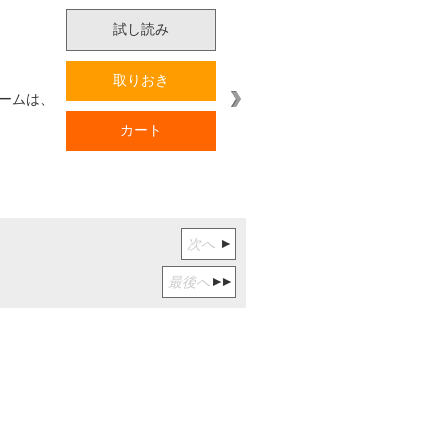
試し読み
取りおき
ームは、
カート
次へ
最後へ