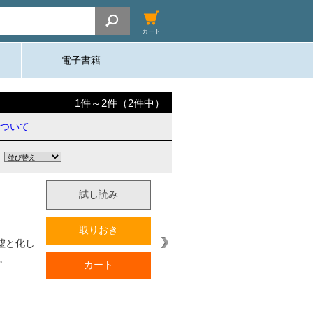
カート
電子書籍
1
件～
2
件（
2
件中）
ついて
試し読み
取りおき
墟と化し
。
カート