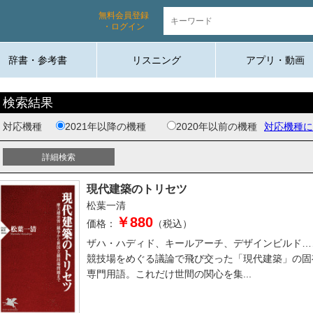
無料会員登録
・ログイン
辞書・参考書
リスニング
アプリ・動画
検索結果
対応機種
2021年以降の機種
2020年以前の機種
対応機種に
現代建築のトリセツ
松葉一清
￥880
価格：
（税込）
ザハ・ハディド、キールアーチ、デザインビルド…
競技場をめぐる議論で飛び交った「現代建築」の固
専門用語。これだけ世間の関心を集...