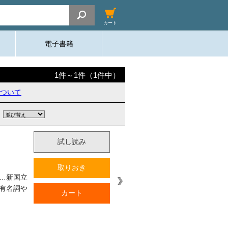
カート
電子書籍
1
件～
1
件（
1
件中）
ついて
試し読み
取りおき
…新国立
有名詞や
カート