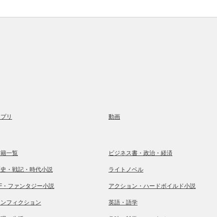
アプリ
動画
書籍一覧
ビジネス書・政治・経済
歴史・戦記・時代小説
ライトノベル
SF・ファンタジー小説
アクション・ハードボイルド小説
ノンフィクション
英語・語学