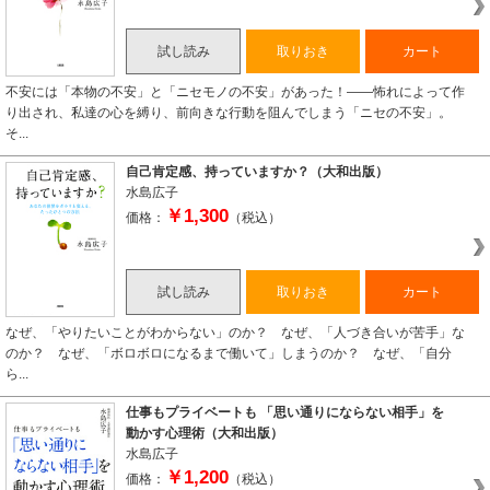
試し読み
取りおき
カート
不安には「本物の不安」と「ニセモノの不安」があった！――怖れによって作
り出され、私達の心を縛り、前向きな行動を阻んでしまう「ニセの不安」。
そ...
自己肯定感、持っていますか？（大和出版）
水島広子
￥1,300
価格：
（税込）
試し読み
取りおき
カート
なぜ、「やりたいことがわからない」のか？ なぜ、「人づき合いが苦手」な
のか？ なぜ、「ボロボロになるまで働いて」しまうのか？ なぜ、「自分
ら...
仕事もプライベートも 「思い通りにならない相手」を
動かす心理術（大和出版）
水島広子
￥1,200
価格：
（税込）