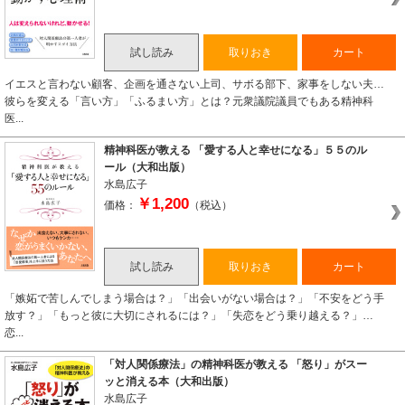
試し読み
取りおき
カート
イエスと言わない顧客、企画を通さない上司、サボる部下、家事をしない夫…
彼らを変える「言い方」「ふるまい方」とは？元衆議院議員でもある精神科
医...
精神科医が教える 「愛する人と幸せになる」５５のル
ール（大和出版）
水島広子
￥1,200
価格：
（税込）
試し読み
取りおき
カート
「嫉妬で苦しんでしまう場合は？」「出会いがない場合は？」「不安をどう手
放す？」「もっと彼に大切にされるには？」「失恋をどう乗り越える？」…
恋...
「対人関係療法」の精神科医が教える 「怒り」がスー
ッと消える本（大和出版）
水島広子