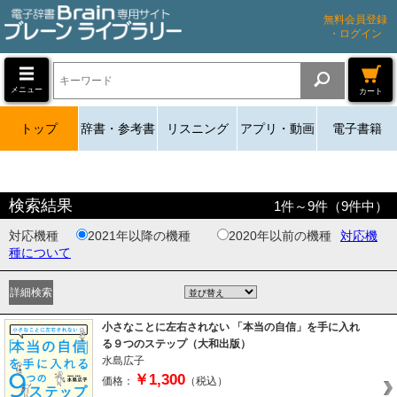
無料会員登録
・ログイン
メニュー
カート
トップ
辞書・参考書
リスニング
アプリ・動画
電子書籍
検索結果
1
件～
9
件（
9
件中）
対応機種
2021年以降の機種
2020年以前の機種
対応機
種について
小さなことに左右されない 「本当の自信」を手に入れ
る９つのステップ（大和出版）
水島広子
￥1,300
価格：
（税込）