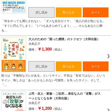
試し読み
取りおき
カート
「何をやっても満たされない」「ダメな自分がイヤ」「他人の目が気になる」
「すぐに凹んでしまう」「いつもあきらめてしまう」……そんなあなたに贈
る...
大人のための「困った感情」のトリセツ（大和出版）
水島広子
￥1,300
価格：
（税込）
試し読み
取りおき
カート
怒りは「不愉快なズレがある」というサイン、不安は「安全ではない」という
サイン、悔しさは「あったかもしれない可能性」を失ったサイン、そして、
「...
上司・友人・家族・ご近所… 身近な人の「攻撃」がス
ーッとなくなる本（大和出版）
水島広子
￥1,200
価格：
（税込）