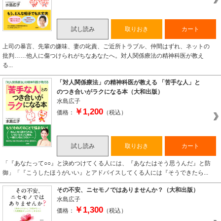
試し読み
取りおき
カート
上司の暴言、先輩の嫌味、妻の叱責、ご近所トラブル、仲間はずれ、ネットの
批判……他人に傷つけられがちなあなたへ。対人関係療法の精神科医が教え
る...
「対人関係療法」の精神科医が教える 「苦手な人」と
のつき合いがラクになる本（大和出版）
水島広子
￥1,200
価格：
（税込）
試し読み
取りおき
カート
「『あなたって○○』と決めつけてくる人には、『あなたはそう思うんだ』と防
御」「『こうしたほうがいい』とアドバイスしてくる人には『そうできたら...
その不安、ニセモノではありませんか？（大和出版）
水島広子
￥1,300
価格：
（税込）