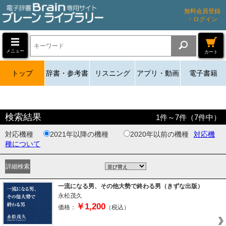
無料会員登録
・ログイン
メニュー
カート
トップ
辞書・参考書
リスニング
アプリ・動画
電子書籍
検索結果
1
件～
7
件（
7
件中）
対応機種
2021年以降の機種
2020年以前の機種
対応機
種について
一流になる男、その他大勢で終わる男（きずな出版）
永松茂久
￥1,200
価格：
（税込）