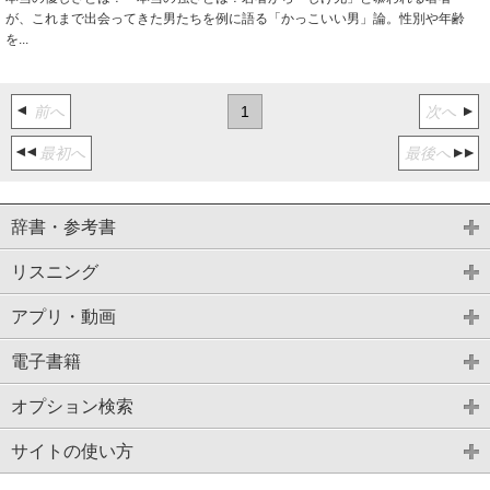
が、これまで出会ってきた男たちを例に語る「かっこいい男」論。性別や年齢
を...
前へ
1
次へ
最初へ
最後へ
辞書・参考書
リスニング
アプリ・動画
電子書籍
オプション検索
サイトの使い方