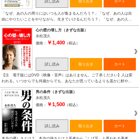
試し読み
取りおき
カート
「なぜ、あの人の周りにはいつも人が集まるんだろう？」「なぜ、あの人は自
由にやりたいことをやりながら、生きていけるんだろう？」「なぜ、あの人…
心の壁の壊し方（きずな出版）
永松茂久
￥1,400
価格：
（税込）
試し読み
取りおき
カート
【注 電子版にはDVD（映像・音声）はありません。ご了承ください】人は変
われる。いつからでも何歳からでも、あなたが思っているよりも遥かに鮮や...
男の条件（きずな出版）
永松茂久
￥1,500
価格：
（税込）
試し読み
取りおき
カート
本当の優しさとは？ 本当の強さとは？若者から「しげ兄」と慕われる著者