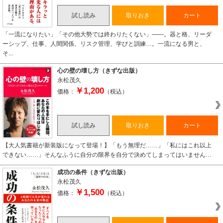
試し読み
取りおき
カート
「一流になりたい」「その他大勢では終わりたくない」――。器と格、リーダ
ーシップ、仕事、人間関係、リスク管理、学びと訓練…。一流になる男と、
そ...
心の壁の壊し方（きずな出版）
永松茂久
￥1,200
価格：
（税込）
試し読み
取りおき
カート
【大人気書籍が新装版になって登場！】「もう無理だ……」「私にはこれ以上
できない……」そんなふうに自分の限界を自分で決めてしまってはいません…
成功の条件（きずな出版）
永松茂久
￥1,500
価格：
（税込）