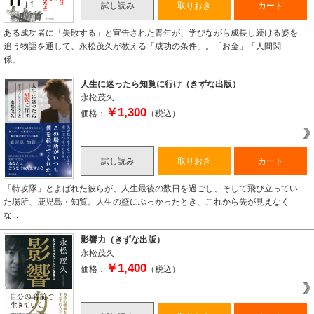
試し読み
取りおき
カート
ある成功者に「失敗する」と宣告された青年が、学びながら成長し続ける姿を
追う物語を通して、永松茂久が教える「成功の条件」。「お金」「人間関
係」...
人生に迷ったら知覧に行け（きずな出版）
永松茂久
￥1,300
価格：
（税込）
試し読み
取りおき
カート
「特攻隊」とよばれた彼らが、人生最後の数日を過ごし、そして飛び立ってい
た場所、鹿児島・知覧。人生の壁にぶっかったとき、これから先が見えなく
な...
影響力（きずな出版）
永松茂久
￥1,400
価格：
（税込）