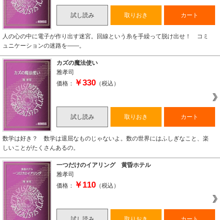
試し読み
取りおき
カート
人の心の中に電子が作り出す迷宮。回線という糸を手繰って脱け出せ！ コミ
ュニケーションの迷路を――。
カズの魔法使い
雅孝司
￥330
価格：
（税込）
試し読み
取りおき
カート
数学は好き？ 数学は退屈なものじゃないよ。数の世界にはふしぎなこと、楽
しいことがたくさんあるの。
一つだけのイアリング 黄昏ホテル
雅孝司
￥110
価格：
（税込）
試し読み
取りおき
カート