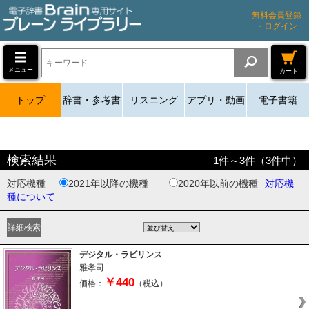
無料会員登録
・ログイン
メニュー
カート
トップ
辞書・参考書
リスニング
アプリ・動画
電子書籍
検索結果
1
件～
3
件（
3
件中）
対応機種
2021年以降の機種
2020年以前の機種
対応機
種について
デジタル・ラビリンス
雅孝司
￥440
価格：
（税込）