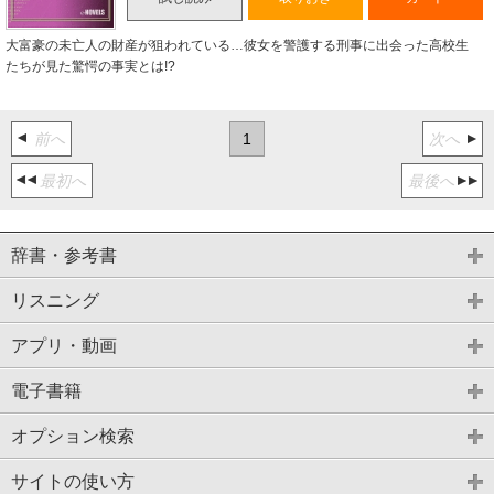
大富豪の未亡人の財産が狙われている…彼女を警護する刑事に出会った高校生
たちが見た驚愕の事実とは!?
前へ
1
次へ
最初へ
最後へ
辞書・参考書
リスニング
アプリ・動画
電子書籍
オプション検索
サイトの使い方