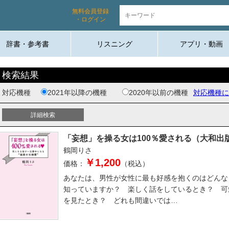
無料会員登録
・ログイン
辞書・参考書
リスニング
アプリ・動画
検索結果
対応機種
2021年以降の機種
2020年以前の機種
対応機種に
「妄想」を操る女は100％愛される（大和出
鶴岡りさ
￥1,200
価格：
（税込）
あなたは、男性が女性に最も好感を抱くのはどんな
知っていますか？ 楽しく話をしているとき？ 可
を見たとき？ どれも間違いでは…