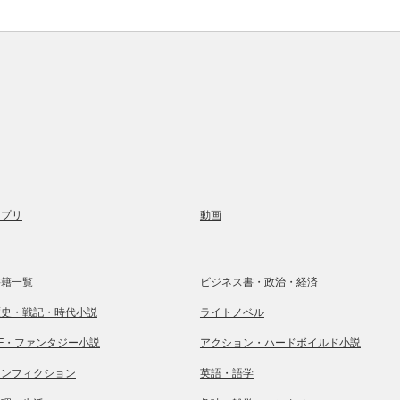
アプリ
動画
書籍一覧
ビジネス書・政治・経済
歴史・戦記・時代小説
ライトノベル
SF・ファンタジー小説
アクション・ハードボイルド小説
ノンフィクション
英語・語学