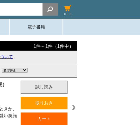
カート
電子書籍
1
件～
1
件（
1
件中）
ついて
版）
試し読み
取りおき
ときか、
愛い笑顔
カート