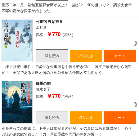
慶応二年一月、箱館五稜郭倉庫が炎上！ 誰が？ 何の狙いで？ 調役支倉幸
四郎の密かな探索が始まった……
公事宿 裏始末５
氷月葵
￥770
価格：
（税込）
試し読み
取りおき
カート
「棟上げ祝い事件」で多忙な公事宿を手伝う若き侍に、藩江戸家老派から刺客
が！ 実父である大殿と藩のため公事宿の仲間と立ち向かう。
修羅の剣
藤水名子
￥770
価格：
（税込）
試し読み
取りおき
カート
囮を使っての探索に、下手人は挙がるのだが、その裏にはある陰謀が！ 心形
刀流の練武館で鍛えた与力・戸部重蔵を同門の刺客が襲う！