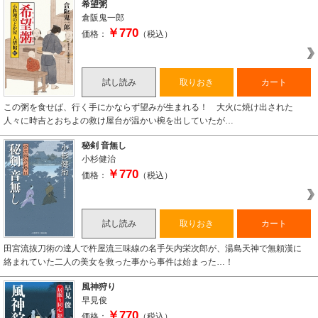
希望粥
倉阪鬼一郎
￥770
価格：
（税込）
試し読み
取りおき
カート
この粥を食せば、行く手にかならず望みが生まれる！ 大火に焼け出された
人々に時吉とおちよの救け屋台が温かい椀を出していたが…
秘剣 音無し
小杉健治
￥770
価格：
（税込）
試し読み
取りおき
カート
田宮流抜刀術の達人で杵屋流三味線の名手矢内栄次郎が、湯島天神で無頼漢に
絡まれていた二人の美女を救った事から事件は始まった…！
風神狩り
早見俊
￥770
価格：
（税込）