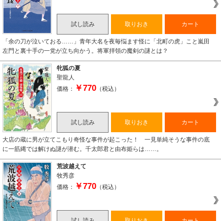
試し読み
取りおき
カート
「余の刀が泣いておる……」青年大名を夜毎悩ます怪に「北町の虎」こと嵐田
左門と裏十手の一党が立ち向かう。将軍拝領の魔剣の謎とは？
牝狐の夏
聖龍人
￥770
価格：
（税込）
試し読み
取りおき
カート
大店の蔵に男が立てこもり奇怪な事件が起こった！ 一見単純そうな事件の底
に一筋縄では解けぬ謎が潜む。千太郎君と由布姫らは……。
荒波越えて
牧秀彦
￥770
価格：
（税込）
試し読み
取りおき
カート