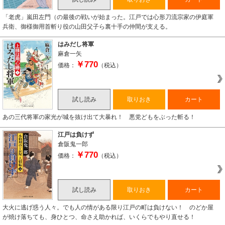
「老虎」嵐田左門（の最後の戦いが始まった。江戸では心形刀流宗家の伊庭軍
兵衛、御様御用首斬り役の山田父子ら裏十手の仲間が支える。
はみだし将軍
麻倉一矢
￥770
価格：
（税込）
試し読み
取りおき
カート
あの三代将軍の家光が城を抜け出て大暴れ！ 悪党どもをぶった斬る！
江戸は負けず
倉阪鬼一郎
￥770
価格：
（税込）
試し読み
取りおき
カート
大火に逃げ惑う人々。でも人の情がある限り江戸の町は負けない！ のどか屋
が焼け落ちても、身ひとつ、命さえ助かれば、いくらでもやり直せる！