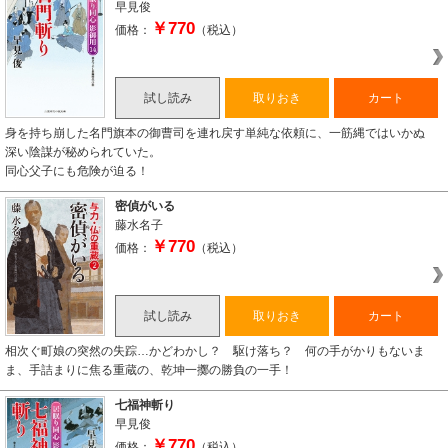
早見俊
￥770
価格：
（税込）
試し読み
取りおき
カート
身を持ち崩した名門旗本の御曹司を連れ戻す単純な依頼に、一筋縄ではいかぬ
深い陰謀が秘められていた。
同心父子にも危険が迫る！
密偵がいる
藤水名子
￥770
価格：
（税込）
試し読み
取りおき
カート
相次ぐ町娘の突然の失踪…かどわかし？ 駆け落ち？ 何の手がかりもないま
ま、手詰まりに焦る重蔵の、乾坤一擲の勝負の一手！
七福神斬り
早見俊
￥770
価格：
（税込）