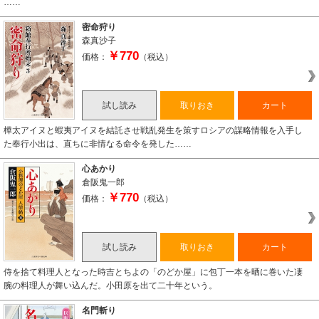
……
密命狩り
森真沙子
￥770
価格：
（税込）
試し読み
取りおき
カート
樺太アイヌと蝦夷アイヌを結託させ戦乱発生を策すロシアの謀略情報を入手し
た奉行小出は、直ちに非情なる命令を発した……
心あかり
倉阪鬼一郎
￥770
価格：
（税込）
試し読み
取りおき
カート
侍を捨て料理人となった時吉とちよの「のどか屋」に包丁一本を晒に巻いた凄
腕の料理人が舞い込んだ。小田原を出て二十年という。
名門斬り