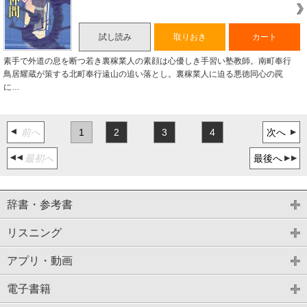
試し読み
取りおき
カート
素手で外道の息を断つ若き裏稼業人の素顔は心優しき手習い塾教師。南町奉行
鳥居耀蔵が策する北町奉行遠山の追い落とし。裏稼業人に迫る悪徳同心の罠
に…
前へ
1
2
3
4
次へ
最初へ
最後へ
辞書・参考書
リスニング
アプリ・動画
電子書籍