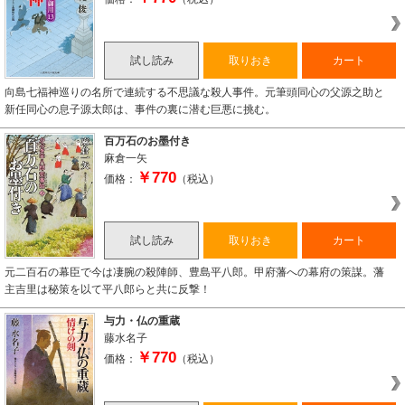
試し読み
取りおき
カート
向島七福神巡りの名所で連続する不思議な殺人事件。元筆頭同心の父源之助と
新任同心の息子源太郎は、事件の裏に潜む巨悪に挑む。
百万石のお墨付き
麻倉一矢
￥770
価格：
（税込）
試し読み
取りおき
カート
元二百石の幕臣で今は凄腕の殺陣師、豊島平八郎。甲府藩への幕府の策謀。藩
主吉里は秘策を以て平八郎らと共に反撃！
与力・仏の重蔵
藤水名子
￥770
価格：
（税込）