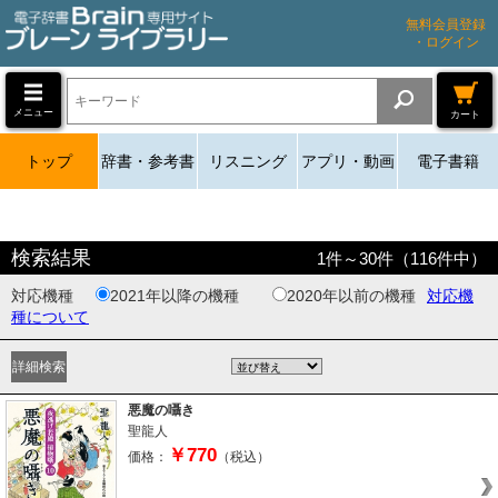
無料会員登録
・ログイン
メニュー
カート
トップ
辞書・参考書
リスニング
アプリ・動画
電子書籍
検索結果
1
件～
30
件（
116
件中）
対応機種
2021年以降の機種
2020年以前の機種
対応機
種について
悪魔の囁き
聖龍人
￥770
価格：
（税込）