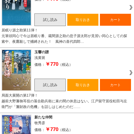
試し読み
取りおき
カート
居眠り源之助第11弾！
元筆頭同心で今は居眠り番、蔵間源之助の息子源太郎が見習い同心としての探
索中、夜鷹殺しで捕縛された！ 風神の喜代四郎…
玉響の譜
浅黄斑
￥770
価格：
（税込）
試し読み
取りおき
カート
局面大展開の第17弾！
越前大野藩御耳役の落合勘兵衛に束の間の休息はない。江戸留守居役松田与左
衛門が「藩財政の危機」を話しはじめたのだ……
新たな仲間
牧秀彦
￥770
価格：
（税込）