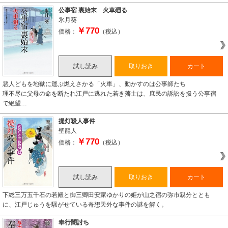
公事宿 裏始末 火車廻る
氷月葵
￥770
価格：
（税込）
試し読み
取りおき
カート
悪人どもを地獄に運ぶ燃えさかる「火車」、動かすのは公事師たち
理不尽に父母の命を断たれ江戸に逃れた若き藩士は、庶民の訴訟を扱う公事宿
で絶望…
提灯殺人事件
聖龍人
￥770
価格：
（税込）
試し読み
取りおき
カート
下総三万五千石の若殿と御三卿田安家ゆかりの姫が山之宿の弥市親分ととも
に、江戸じゅうを騒がせている奇想天外な事件の謎を解く。
奉行闇討ち