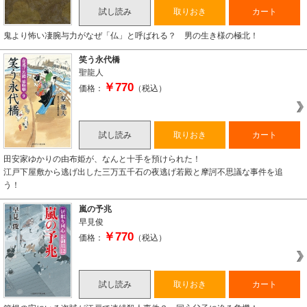
試し読み
取りおき
カート
鬼より怖い凄腕与力がなぜ「仏」と呼ばれる？ 男の生き様の極北！
笑う永代橋
聖龍人
￥770
価格：
（税込）
試し読み
取りおき
カート
田安家ゆかりの由布姫が、なんと十手を預けられた！
江戸下屋敷から逃げ出した三万五千石の夜逃げ若殿と摩訶不思議な事件を追
う！
嵐の予兆
早見俊
￥770
価格：
（税込）
試し読み
取りおき
カート