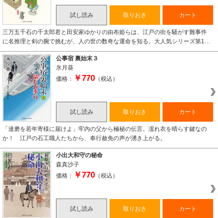
試し読み
取りおき
カート
三万五千石の千太郎君と田安家ゆかりの由布姫らは、江戸の街を騒がす難事件
に名推理と剣の腕で挑むが、人の世の数奇な運命を知る。大人気シリーズ第1…
公事宿 裏始末３
氷月葵
￥770
価格：
（税込）
試し読み
取りおき
カート
「達磨を若年寄様に届けよ」牢内の父から極秘の伝言。濡れ衣を晴らす鍵なの
か！ 江戸の石工職人たちから、奉行赦免の声が湧き上がる。
小出大和守の秘命
森真沙子
￥770
価格：
（税込）
試し読み
取りおき
カート