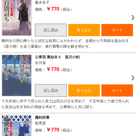
藤水名子
￥770
価格：
（税込）
試し読み
取りおき
カート
腕利きの用心棒たちと頑丈な錠前にもかかわらず、金蔵から千両箱を盗み出す
《霞小僧》を追う重蔵が、奉行襲撃の闇を解き明かす。
公事宿 裏始末４ 孤月の剣
氷月葵
￥770
価格：
（税込）
試し読み
取りおき
カート
十九年前に赤子で売られた長七は武士の父を求めて、十五年前に十歳で売られ
た友吉は生き別れの弟妹を求めて、公事師らと共に闘う。
魔剣供養
牧秀彦
￥770
価格：
（税込）