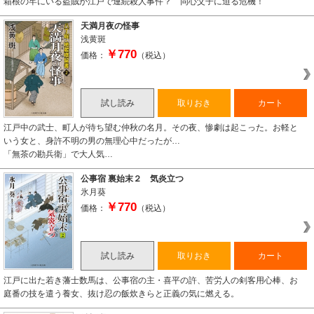
箱根の牢にいる盗賊が江戸で連続殺人事件？ 同心父子に迫る危機！
天満月夜の怪事
浅黄斑
￥770
価格：
（税込）
試し読み
取りおき
カート
江戸中の武士、町人が待ち望む仲秋の名月。その夜、惨劇は起こった。お軽と
いう女と、身許不明の男の無理心中だったが…
「無茶の勘兵衛」で大人気…
公事宿 裏始末２ 気炎立つ
氷月葵
￥770
価格：
（税込）
試し読み
取りおき
カート
江戸に出た若き藩士数馬は、公事宿の主・喜平の許、苦労人の剣客用心棒、お
庭番の技を遣う養女、抜け忍の飯炊きらと正義の気に燃える。