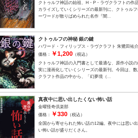
クトゥルフ神話の始祖、H・P・ラヴクラフトの作
カライズしていくシリーズの最新刊に、クトゥルフ
ーワードが散りばめられた名作『闇...
クトゥルフの神秘 銀の鍵
ハワード・フィリップス・ラヴクラフト
朱鷺田祐
￥1,200
価格：
（税込）
クトゥルフ神話の入門書として最適な、原作小説の
実に漫画化していくシリーズの最新刊。今回は、数
クラフト作品の中から、「幻夢境（...
真夜中に思い出したくない怖い話
金曜怪奇倶楽部
￥330
価格：
（税込）
全国から寄せられた怖い話の12編。夜中には思い
い怖い話が盛りだくさん。