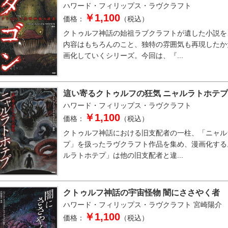
ハワード・フィリップス・ラヴクラフト
￥1,100
価格：
（税込）
クトゥルフ神話の始祖ラブクラフトが遺した小説を
内容はもちろんのこと、独特の雰囲気も再現したか
画化していくシリーズ。今回は、『...
這い寄るクトゥルフの狂気 ニャルラトホテプ
ハワード・フィリップス・ラヴクラフト
￥1,100
価格：
（税込）
クトゥルフ神話における旧支配者の一柱、「ニャル
プ」を扱ったラヴクラフト作品を集め、漫画化する
ルラトホテプ」は他の旧支配者と違...
クトゥルフ神話の宇宙怪物 闇にささやく者
ハワード・フィリップス・ラヴクラフト
宮崎陽介
￥1,100
価格：
（税込）