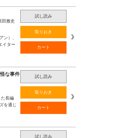
試し読み
原田雅史
取りおき
アン）、
エイター
カート
奇怪な事件
試し読み
取りおき
した長編
ズを通じ
カート
試し読み