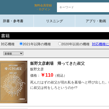
無料会員登録
・ログイン
辞書・参考書
リスニング
アプリ・動画
書籍
対応機種
2021年以降の機種
2020年以前の機種
対応機種に
飯野文彦劇場 帰ってきた叔父
飯野文彦
￥110
価格：
（税込）
死んだはずの叔父が現れ私を墓場へと呼び出した。
に叔父は何をしろというのか!?