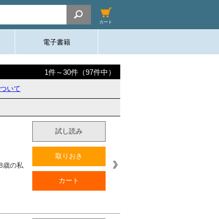
カート
電子書籍
1
件～
30
件（
97
件中）
ついて
試し読み
取りおき
8歳の私
カート