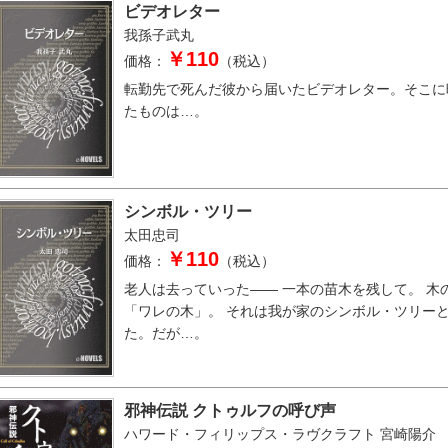
ビデオレター
我孫子武丸
￥110
価格：
（税込）
転勤先で死んだ彼から届いたビデオレター。そこに
たものは…。
シンボル・ツリー
太田忠司
￥110
価格：
（税込）
老人は去っていった―― 一本の苗木を残して。 木
「ワレの木」。 それは我が家のシンボル・ツリー
た。だが…。
邪神伝説 クトゥルフの呼び声
ハワード・フィリップス・ラヴクラフト
宮崎陽介