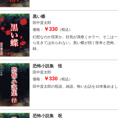
黒い蝶
田中貢太郎
￥330
価格：
（税込）
幻想なのか現実か。狂気が渦巻くホラー。そこは一
ら生きては出られない。黒い蝶が招く怪奇と恐怖。
録。
恐怖小説集 怪
田中貢太郎
￥330
価格：
（税込）
田中貢太郎の怪談、綺談。怖いお話を10本集めま
恐怖小説集 呪