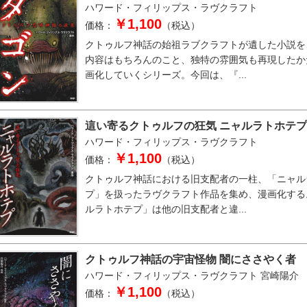
ハワード・フィリップス・ラヴクラフト
￥1,100
価格：
（税込）
クトゥルフ神話の始祖ラブクラフトが遺した小説を
内容はもちろんのこと、独特の雰囲気も再現したか
画化していくシリーズ。今回は、『...
這い寄るクトゥルフの狂気 ニャルラトホテプ
ハワード・フィリップス・ラヴクラフト
￥1,100
価格：
（税込）
クトゥルフ神話における旧支配者の一柱、「ニャル
プ」を扱ったラヴクラフト作品を集め、漫画化する
ルラトホテプ」は他の旧支配者と違...
クトゥルフ神話の宇宙怪物 闇にささやく者
ハワード・フィリップス・ラヴクラフト
宮崎陽介
￥1,100
価格：
（税込）