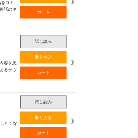
品をコミ
神話のキ
カート
試し読み
介
取りおき
内容を忠
あるラヴ
カート
試し読み
取りおき
出したくな
カート