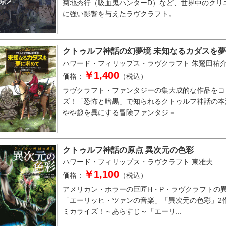
菊地秀行（吸血鬼ハンターD）など、世界中のクリ
に強い影響を与えたラヴクラフト。...
クトゥルフ神話の幻夢境 未知なるカダスを
ハワード・フィリップス・ラヴクラフト
朱鷺田祐
￥1,400
価格：
（税込）
ラヴクラフト・ファンタジーの集大成的な作品をコ
ズ！「恐怖と暗黒」で知られるクトゥルフ神話の本
やや趣を異にする冒険ファンタジ－...
クトゥルフ神話の原点 異次元の色彩
ハワード・フィリップス・ラヴクラフト
東雅夫
￥1,100
価格：
（税込）
アメリカン・ホラーの巨匠H・P・ラヴクラフトの
「エーリッヒ・ツァンの音楽」「異次元の色彩」2
ミカライズ！～あらすじ～「エーリ...