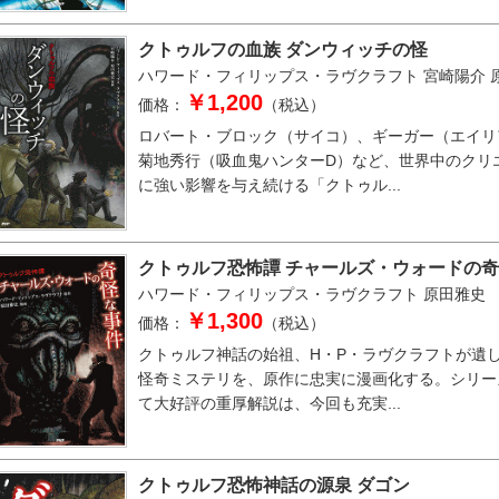
クトゥルフの血族 ダンウィッチの怪
ハワード・フィリップス・ラヴクラフト
宮崎陽介
￥1,200
価格：
（税込）
ロバート・ブロック（サイコ）、ギーガー（エイリ
菊地秀行（吸血鬼ハンターD）など、世界中のクリ
に強い影響を与え続ける「クトゥル...
クトゥルフ恐怖譚 チャールズ・ウォードの
ハワード・フィリップス・ラヴクラフト
原田雅史
￥1,300
価格：
（税込）
クトゥルフ神話の始祖、H・P・ラヴクラフトが遺
怪奇ミステリを、原作に忠実に漫画化する。シリー
て大好評の重厚解説は、今回も充実...
クトゥルフ恐怖神話の源泉 ダゴン