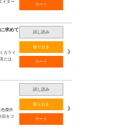
エイター
カート
夢に求めて
試し読み
介
取りおき
ミカライ
流とは、
カート
試し読み
取りおき
異色傑作
作品をコ
カート