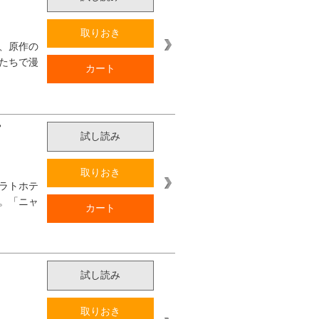
取りおき
、原作の
たちで漫
カート
試し読み
取りおき
ラトホテ
。「ニャ
カート
試し読み
取りおき