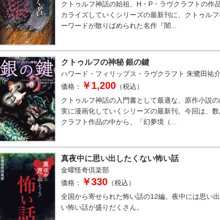
クトゥルフ神話の始祖、H・P・ラヴクラフトの作
カライズしていくシリーズの最新刊に、クトゥルフ
ーワードが散りばめられた名作『闇...
クトゥルフの神秘 銀の鍵
ハワード・フィリップス・ラヴクラフト
朱鷺田祐
￥1,200
価格：
（税込）
クトゥルフ神話の入門書として最適な、原作小説の
実に漫画化していくシリーズの最新刊。今回は、数
クラフト作品の中から、「幻夢境（...
真夜中に思い出したくない怖い話
金曜怪奇倶楽部
￥330
価格：
（税込）
全国から寄せられた怖い話の12編。夜中には思い
い怖い話が盛りだくさん。