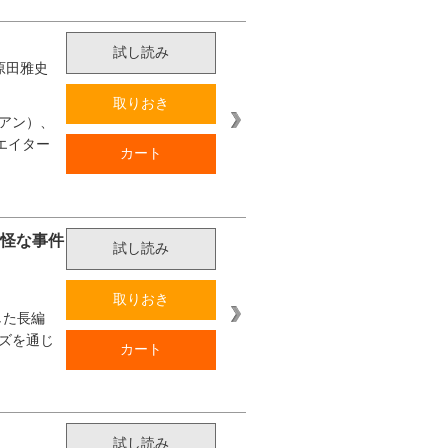
試し読み
原田雅史
取りおき
アン）、
エイター
カート
奇怪な事件
試し読み
取りおき
した長編
ズを通じ
カート
試し読み