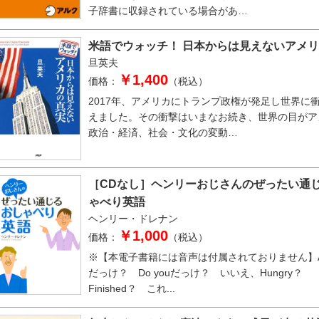
子辞書に収録されている場合があ…
米語でウォッチ！ 日本からは見えないアメ
旦英夫
￥1,400
価格：
（税込）
2017年、アメリカにトランプ政権が発足し世界に
えました。その衝撃はいまなお続き、世界の目がア
政治・経済、社会・文化の変動…
［CDなし］ヘンリーおじさんのぜったい通
ゃべり英語
ヘンリー・ドレナン
￥1,000
価格：
（税込）
※【本電子書籍には音声は付属されておりません】Are
だっけ？ Do youだっけ？ いいえ、Hungry？
Finished？ これ...