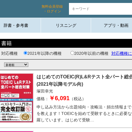
無料会員登録
・ログイン
辞書・参考書
リスニング
アプリ・動画
書籍
対応機種
2021年以降の機種
2020年以前の機種
対応機種に
はじめてのTOEIC(R)L&Rテスト全パート総
(2021年以降モデル向)
塚田幸光
￥6,091
価格：
（税込）
申し込み方法から出題傾向・攻略法・頻出情報まで
を教えます！TOEICを始めて受験するときに必要
羅しています。はじめて受験…