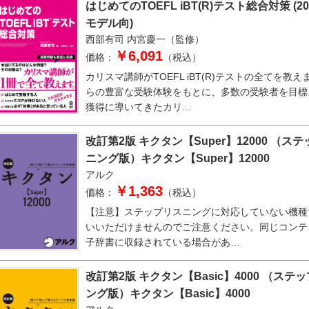
はじめてのTOEFL iBT(R)テスト総合対策 (2
モデル向)
西部有司
内宮慶一（監修）
￥6,091
価格：
（税込）
カリスマ講師がTOEFL iBT(R)テストの全てを教え
らの豊富な受験体験をもとに、多数の受験者を目標
獲得に導いてきたカリ…
改訂第2版 キクタン【Super】12000 （ス
ニング版）キクタン【Super】12000
アルク
￥1,363
価格：
（税込）
【注意】ステップリスニングに対応していない機種
いいただけませんのでご注意ください。同じコンテ
子辞書に収録されている場合があ…
改訂第2版 キクタン【Basic】4000 （ステ
ング版）キクタン【Basic】4000