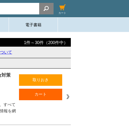
カート
電子書籍
1
件～
30
件（
200
件中）
ついて
合対策
取りおき
カート
、すべて
な情報を網