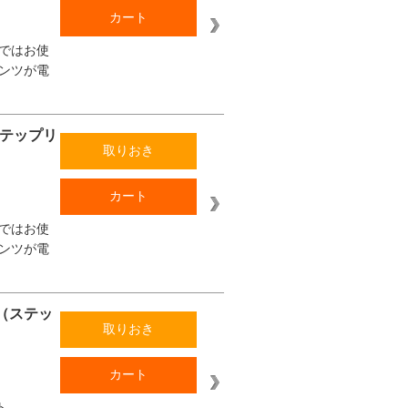
カート
ではお使
ンツが電
（ステップリ
取りおき
カート
ではお使
ンツが電
0 （ステッ
取りおき
カート
ト