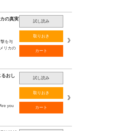
リカの真実
試し読み
取りおき
衝撃を与
メリカの
カート
じるおし
試し読み
取りおき
 you
カート