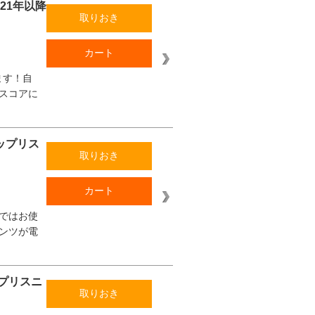
021年以降
取りおき
カート
ます！自
スコアに
テップリス
取りおき
カート
ではお使
ンツが電
ップリスニ
取りおき