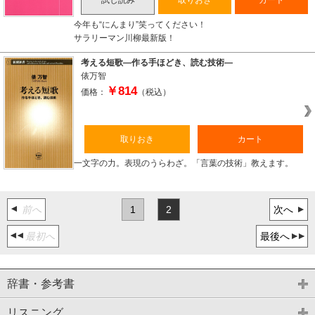
今年も“にんまり”笑ってください！
サラリーマン川柳最新版！
考える短歌―作る手ほどき、読む技術―
俵万智
￥814
価格：
（税込）
取りおき
カート
一文字の力。表現のうらわざ。「言葉の技術」教えます。
前へ
1
2
次へ
最初へ
最後へ
辞書・参考書
リスニング