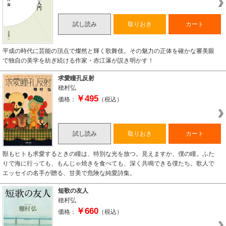
試し読み
取りおき
カート
平成の時代に芸能の頂点で燦然と輝く歌舞伎。その魅力の正体を確かな審美眼
で独自の美学を紡ぎ続ける作家・赤江瀑が説き明かす！
求愛瞳孔反射
穂村弘
￥495
価格：
（税込）
試し読み
取りおき
カート
獣もヒトも求愛するときの瞳は、特別な光を放つ。見えますか、僕の瞳。ふた
りで海に行っても、もんじゃ焼きを食べても、深く共鳴できる僕たち。歌人で
エッセイの名手が贈る、甘美で危険な純愛詩集。
短歌の友人
穂村弘
￥660
価格：
（税込）