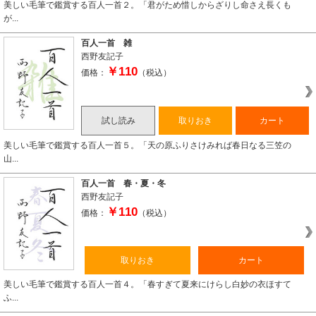
美しい毛筆で鑑賞する百人一首２。「君がため惜しからざりし命さえ長くも
が...
百人一首 雑
西野友記子
￥110
価格：
（税込）
試し読み
取りおき
カート
美しい毛筆で鑑賞する百人一首５。「天の原ふりさけみれば春日なる三笠の
山...
百人一首 春・夏・冬
西野友記子
￥110
価格：
（税込）
取りおき
カート
美しい毛筆で鑑賞する百人一首４。「春すぎて夏来にけらし白妙の衣ほすて
ふ...