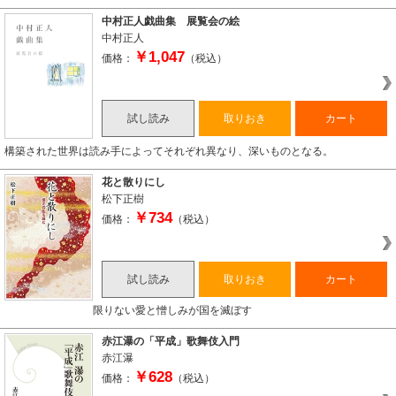
中村正人戯曲集 展覧会の絵
中村正人
￥1,047
価格：
（税込）
試し読み
取りおき
カート
構築された世界は読み手によってそれぞれ異なり、深いものとなる。
花と散りにし
松下正樹
￥734
価格：
（税込）
試し読み
取りおき
カート
限りない愛と憎しみが国を滅ぼす
赤江瀑の「平成」歌舞伎入門
赤江瀑
￥628
価格：
（税込）