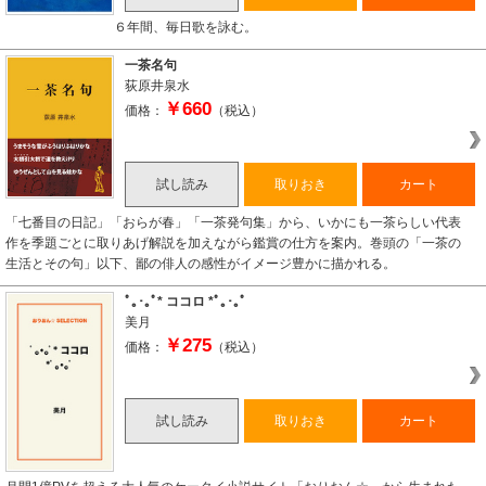
６年間、毎日歌を詠む。
一茶名句
荻原井泉水
￥660
価格：
（税込）
試し読み
取りおき
カート
「七番目の日記」「おらが春」「一茶発句集」から、いかにも一茶らしい代表
作を季題ごとに取りあげ解説を加えながら鑑賞の仕方を案内。巻頭の「一茶の
生活とその句」以下、鄙の俳人の感性がイメージ豊かに描かれる。
ﾟ｡･｡ﾟ* ココロ *ﾟ｡･｡ﾟ
美月
￥275
価格：
（税込）
試し読み
取りおき
カート