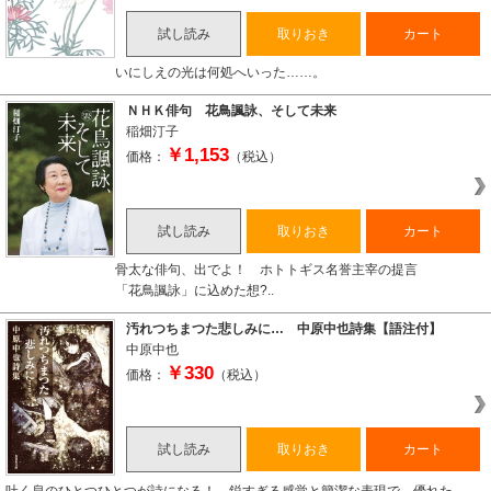
試し読み
取りおき
カート
いにしえの光は何処へいった……。
ＮＨＫ俳句 花鳥諷詠、そして未来
稲畑汀子
￥1,153
価格：
（税込）
試し読み
取りおき
カート
骨太な俳句、出でよ！ ホトトギス名誉主宰の提言
「花鳥諷詠」に込めた想?..
汚れつちまつた悲しみに… 中原中也詩集【語注付】
中原中也
￥330
価格：
（税込）
試し読み
取りおき
カート