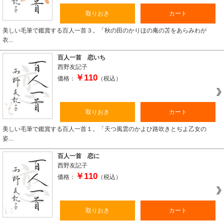
取りおき
カート
美しい毛筆で鑑賞する百人一首３。「秋の田のかりほの庵の苫をあらみわが
衣...
百人一首 恋いち
西野友記子
￥110
価格：
（税込）
取りおき
カート
美しい毛筆で鑑賞する百人一首１。「天つ風雲のかよひ路吹きとぢよ乙女の
姿...
百人一首 恋に
西野友記子
￥110
価格：
（税込）
取りおき
カート