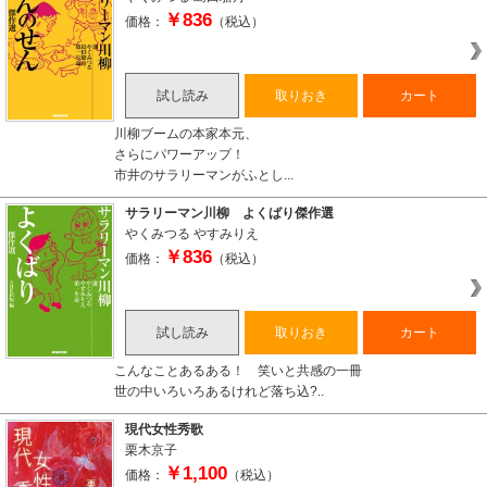
￥836
価格：
（税込）
試し読み
取りおき
カート
川柳ブームの本家本元、
さらにパワーアップ！
市井のサラリーマンがふとし...
サラリーマン川柳 よくばり傑作選
やくみつる
やすみりえ
￥836
価格：
（税込）
試し読み
取りおき
カート
こんなことあるある！ 笑いと共感の一冊
世の中いろいろあるけれど落ち込?..
現代女性秀歌
栗木京子
￥1,100
価格：
（税込）