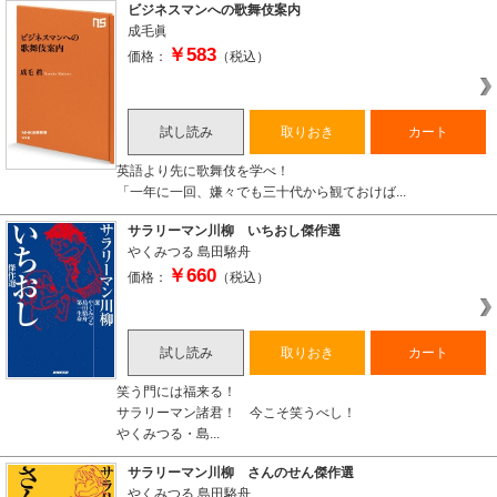
ビジネスマンへの歌舞伎案内
成毛眞
￥583
価格：
（税込）
試し読み
取りおき
カート
英語より先に歌舞伎を学べ！
「一年に一回、嫌々でも三十代から観ておけば...
サラリーマン川柳 いちおし傑作選
やくみつる
島田駱舟
￥660
価格：
（税込）
試し読み
取りおき
カート
笑う門には福来る！
サラリーマン諸君！ 今こそ笑うべし！
やくみつる・島...
サラリーマン川柳 さんのせん傑作選
やくみつる
島田駱舟