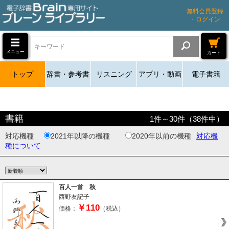
無料会員登録
・ログイン
メニュー
カート
トップ
辞書・参考書
リスニング
アプリ・動画
電子書籍
書籍
1
件～
30
件（
38
件中）
対応機種
2021年以降の機種
2020年以前の機種
対応機
種について
百人一首 秋
西野友記子
￥110
価格：
（税込）