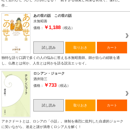
吐く息のひとつひとつが詩になる！ 鋭すぎる感覚と簡潔な表現で、優れた
作...
あの世の話 この世の話
水無昭善
￥1,188
価格：
（税込）
試し読み
取りおき
カート
独特な語り口調で多くの人の悩みに答える水無昭善師。師が自らの経験を通
し、仏教とは何か、人生とは何かを語る説法エッセイ。
ロシアン・ジョーク
酒井陸三
￥733
価格：
（税込）
試し読み
取りおき
カート
アネクドートとは、ロシアの「小話」。体制を痛烈に批判した自虐的ジョーク
に笑いながら、迷走と謎が渦巻くロシア人を解く！