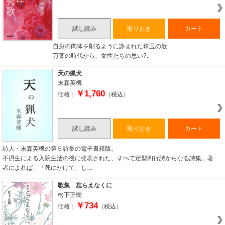
試し読み
取りおき
カート
自身の肉体を削るように詠まれた珠玉の歌
万葉の時代から、女性たちの思い?..
天の猟犬
末森英機
￥1,760
価格：
（税込）
試し読み
取りおき
カート
詩人・末森英機の第５詩集の電子書籍版。
不摂生による入院生活の後に発表された、すべて定型四行詩からなる詩集。著
者によれば、「死にかけて、し…
歌集 忘らえなくに
松下正樹
￥734
価格：
（税込）