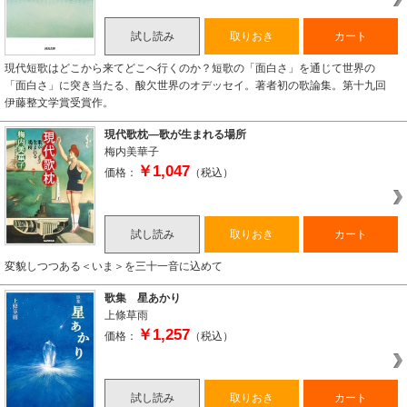
試し読み
取りおき
カート
現代短歌はどこから来てどこへ行くのか？短歌の「面白さ」を通じて世界の
「面白さ」に突き当たる、酸欠世界のオデッセイ。著者初の歌論集。第十九回
伊藤整文学賞受賞作。
現代歌枕―歌が生まれる場所
梅内美華子
￥1,047
価格：
（税込）
試し読み
取りおき
カート
変貌しつつある＜いま＞を三十一音に込めて
歌集 星あかり
上條草雨
￥1,257
価格：
（税込）
試し読み
取りおき
カート