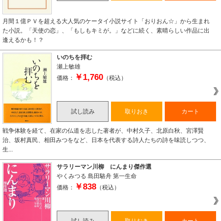
月間１億ＰＶを超える大人気のケータイ小説サイト「おりおん☆」から生まれ
た小説。「天使の恋」、「もしもキミが。」などに続く、素晴らしい作品に出
逢えるかも！？
いのちを拝む
瀬上敏雄
￥1,760
価格：
（税込）
試し読み
取りおき
カート
戦争体験を経て、在家の仏道を志した著者が、中村久子、北原白秋、宮澤賢
治、坂村真民、相田みつをなど、日本を代表する詩人たちの詩を味読しつつ、
生...
サラリーマン川柳 にんまり傑作選
やくみつる
島田駱舟
第一生命
￥838
価格：
（税込）
試し読み
取りおき
カート