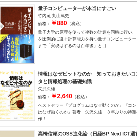
量子コンピューターが本当にすごい
竹内薫
丸山篤史
￥880
価格：
（税込）
量子力学の原理を使って複数の計算を同時に行い、
を圧倒的に凌ぐ計算能力を持つ量子コンピューター
まで「実現はするのは百年後」と目...
情報はなぜビットなのか 知っておきたいコ
タと情報処理の基礎知識
矢沢久雄
￥2,640
価格：
（税込）
ベストセラー『プログラムはなぜ動くのか』『コン
はなぜ動くのか』著者 矢沢久雄 ３年ぶりの待望
作！
高橋信頼のOSS進化論（日経BP Next ICT