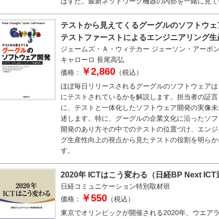
はずだ。最新ネットワーク機器の内部を一緒に見て
テストから見えてくるグーグルのソフトウ
テストファーストによるエンジニアリング生
ジェームズ・Ａ・ウィテカー
ジェーソン・アーボ
キャローロ
長尾高弘
￥2,860
価格：
（税込）
ほぼ毎日リリースされるグーグルのソフトウェアは
にテストされているかを解説します。担当者の証言
に、テストと一体化したソフトウェア開発の実像未
述します。特に、グーグルの企業文化に沿ったソフ
開発のあり方その中でのテストの位置づけ、エンジ
グ生産性向上の視点から見たテストの役割を明らか
す。
2020年 ICTはこう変わる（日経BP Next IC
日経コミュニケーション特別取材班
￥550
価格：
（税込）
東京でオリンピックが開催される2020年、ウエア