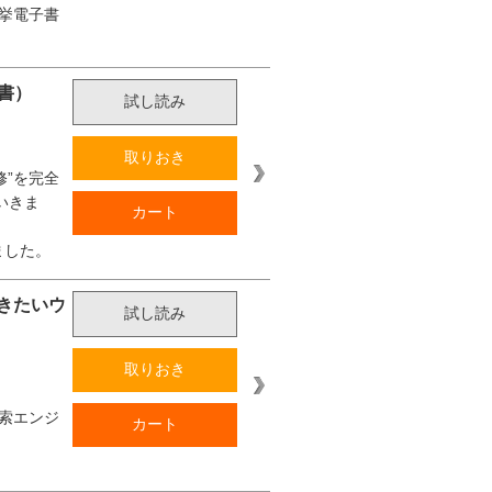
挙電子書
選書）
試し読み
取りおき
修”を完全
いきま
カート
ました。
きたいウ
試し読み
取りおき
索エンジ
カート