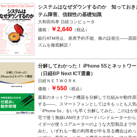
システムはなぜダウンするのか 知っておき
テム障害、信頼性の基礎知識
大和田尚孝
日経コンピュータ
￥2,640
価格：
（税込）
銀行ATM停止、座席予約不能、株の誤発注――原
ズムを徹底解説！
分解してわかった！ iPhone 5Sとネットワ
（日経BP Next ICT選書）
日経ＮＥＴＷＯＲＫ
￥550
価格：
（税込）
最新のネットワーク機器を分解して仕組みや動作原
する――。スマートフォンとしては今もっとも人気
「iPhone 5s」をいち早く分解してみた。このほか
宅で使う無線LAN付きブロードバンドルーターから
イダーが使うコアルーターのような大型製品まで中
みた。いずれも一般の利用者が中を見る機会はめっ