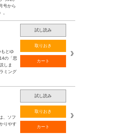
0月号から
）。
試し読み
取りおき
つもとゆ
14の「思
カート
説しま
ラミング
試し読み
取りおき
は、ソフ
かりやす
カート