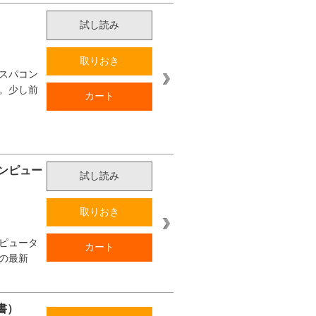
試し読み
取りおき
スパコン
。少し前
カート
ンピュー
試し読み
取りおき
ピュータ
カート
の最新
選書）