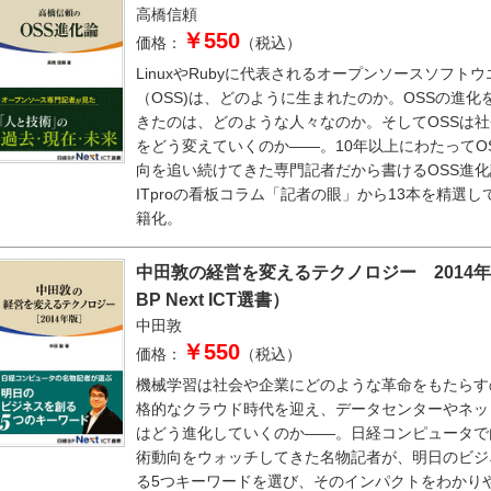
高橋信頼
￥550
価格：
（税込）
LinuxやRubyに代表されるオープンソースソフトウ
（OSS)は、どのように生まれたのか。OSSの進化
きたのは、どのような人々なのか。そしてOSSは
をどう変えていくのか――。10年以上にわたってO
向を追い続けてきた専門記者だから書けるOSS進化
ITproの看板コラム「記者の眼」から13本を精選し
籍化。
中田敦の経営を変えるテクノロジー 2014
BP Next ICT選書）
中田敦
￥550
価格：
（税込）
機械学習は社会や企業にどのような革命をもたらす
格的なクラウド時代を迎え、データセンターやネッ
はどう進化していくのか――。日経コンピュータで
術動向をウォッチしてきた名物記者が、明日のビジ
る5つキーワードを選び、そのインパクトをわかり