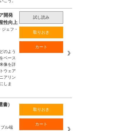
いこう。
ェア開発
試し読み
産性向上
ン
ジェフ・
取りおき
カート
どのよう
をベース
来像を詳
トウェア
ニアリン
にしま
T選書）
取りおき
カート
ラブル端