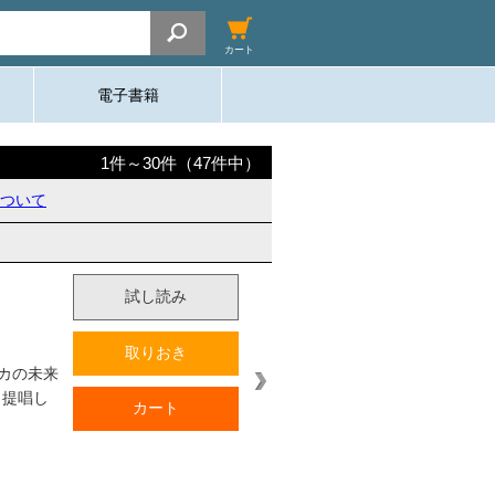
カート
電子書籍
1
件～
30
件（
47
件中）
ついて
試し読み
取りおき
カの未来
ら提唱し
カート