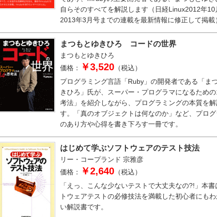
自らそのすべてを解説します（日経Linux2012年1
2013年3月号までの連載を最新情報に修正して掲載
まつもとゆきひろ コードの世界
まつもとゆきひろ
￥3,520
価格：
（税込）
プログラミング言語「Ruby」の開発者である「ま
きひろ」氏が、スーパー・プログラマになるための
考法」を紹介しながら、プログラミングの本質を解
す。「真のオブジェクトは何なのか」など、プログ
のあり方や心得を書き下ろす一冊です。
はじめて学ぶソフトウェアのテスト技法
リー・コープランド
宗雅彦
￥2,640
価格：
（税込）
「えっ、こんな少ないテストで大丈夫なの?!」本書
トウェアテストの必修技法を満載した初心者にもわ
い解説書です。