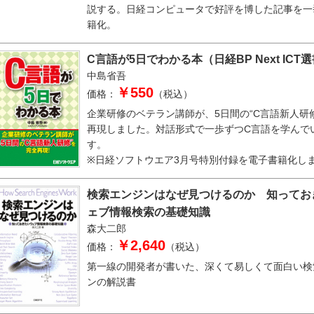
説する。日経コンピュータで好評を博した記事を一
籍化。
C言語が5日でわかる本（日経BP Next ICT
中島省吾
￥550
価格：
（税込）
企業研修のベテラン講師が、5日間の“C言語新人研
再現しました。対話形式で一歩ずつC言語を学んで
す。
※日経ソフトウエア3月号特別付録を電子書籍化し
検索エンジンはなぜ見つけるのか 知ってお
ェブ情報検索の基礎知識
森大二郎
￥2,640
価格：
（税込）
第一線の開発者が書いた、深くて易しくて面白い検
ンの解説書