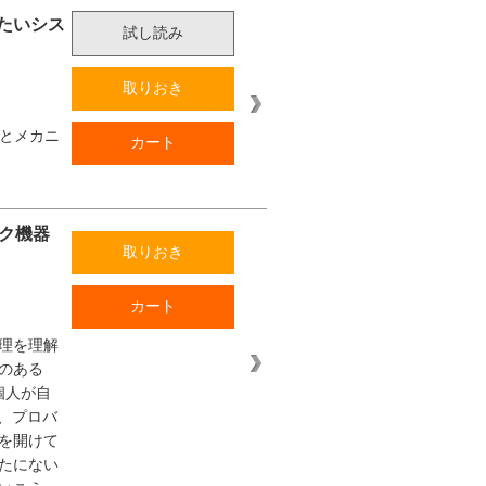
たいシス
試し読み
取りおき
因とメカニ
カート
ーク機器
取りおき
カート
理を理解
のある
個人が自
、プロバ
を開けて
たにない