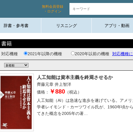
無料会員登録
・ログイン
辞書・参考書
リスニング
アプリ・動画
書籍
対応機種
2021年以降の機種
2020年以前の機種
対応機種に
人工知能は資本主義を終焉させるか
齊藤元章
井上智洋
￥880
価格：
（税込）
人工知能（AI）は急速な進歩を遂げている。アメリ
学者レイモンド・カーツワイル氏が、1960年頃か
てきた概念を2005年の著…