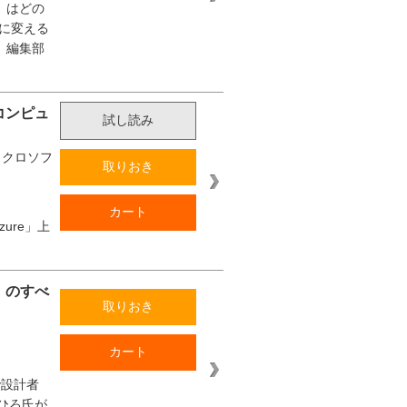
）はどの
に変える
』編集部
ドコンピュ
試し読み
イクロソフ
取りおき
カート
zure」上
」のすべ
取りおき
カート
y設計者
きひろ氏が