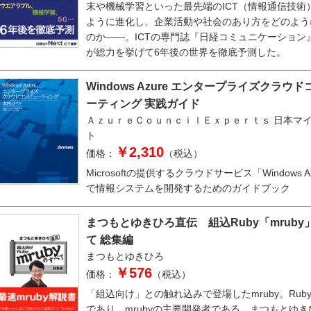
末や機械学習といった最先端のICT（情報通信技術
ように進化し、企業活動や社会のあり方をどのよう
のか――。ICTの専門誌『日経コミュニケーション
が総力を挙げて6年後の世界を徹底予測した。
Windows Azure エンタープライズクラウ
ーティング 実践ガイド
ＡｚｕｒｅＣｏｕｎｃｉｌＥｘｐｅｒｔｓ
日本マ
ト
￥2,310
価格：
（税込）
Microsoftの提供するクラウドサービス「Windows A
で情報システムを開発するためのガイドブック
まつもとゆきひろ直伝 組込Ruby「mruby
て 総集編
まつもとゆきひろ
￥576
価格：
（税込）
「組込向け」との触れ込みで登場したmruby。Rub
であり、mrubyの主要開発者である、まつもとゆ