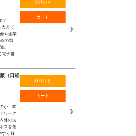
取りおき
カート
エア
を支えて
社会や企業
SSの動
論。
て電子書
年版（日経
取りおき
カート
のか、本
トワーク
内外の技
ネスを創
やすく解