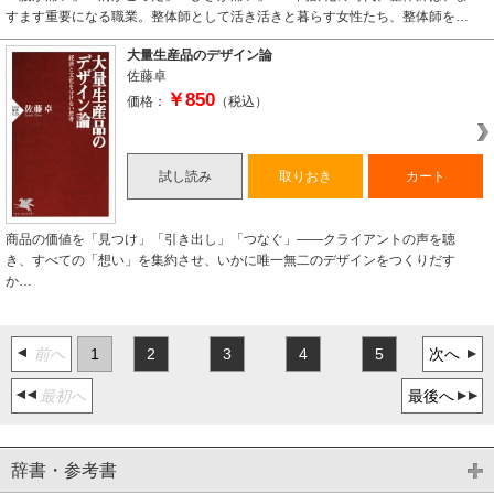
すます重要になる職業。整体師として活き活きと暮らす女性たち、整体師を…
大量生産品のデザイン論
佐藤卓
￥850
価格：
（税込）
試し読み
取りおき
カート
商品の価値を「見つけ」「引き出し」「つなぐ」――クライアントの声を聴
き、すべての「想い」を集約させ、いかに唯一無二のデザインをつくりだす
か…
前へ
1
2
3
4
5
次へ
最初へ
最後へ
辞書・参考書