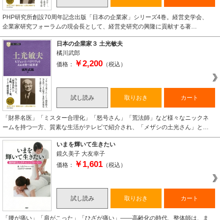
PHP研究所創設70周年記念出版「日本の企業家」シリーズ4巻。経営史学会、
企業家研究フォーラムの現会長として、経営史研究の興隆に貢献する著…
日本の企業家３ 土光敏夫
橘川武郎
￥2,200
価格：
（税込）
試し読み
取りおき
カート
「財界名医」「ミスター合理化」「怒号さん」「荒法師」など様々なニックネ
ームを持つ一方、質素な生活がテレビで紹介され、「メザシの土光さん」と…
いまを輝いて生きたい
鏡久美子
大友幸子
￥1,601
価格：
（税込）
試し読み
取りおき
カート
「腰が痛い」「肩がこった」「ひざが痛い」――高齢化の時代、整体師は、ま