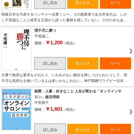
試し読み
取りおき
カート
戦後日本を代表するベンチャー企業ソニー。その創業者である井深大は、しか
し不思議なことに経営を正面から語った書籍を残していない。そのためもあ…
理不尽に勝つ
平尾誠二
￥1,200
価格：
（税込）
試し読み
取りおき
カート
仕事で無茶な要求をされたり、いわれのない責任を押しつけられたりして、理
不尽な気持ちを抱いている人は多いかもしれない。神戸製鋼でラグビー日本…
副業・人脈・好きなこと 人生が変わる「オンラインサ
ロン」超活用術
中里桃子
￥1,601
価格：
（税込）
試し読み
取りおき
カート