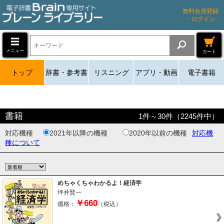
無料会員登録
・ログイン
メニュー
カート
トップ
辞書・参考書
リスニング
アプリ・動画
電子書籍
書籍
1
件～
30
件（
2245
件中）
対応機種
2021年以降の機種
2020年以前の機種
対応機
種について
めちゃくちゃわかるよ！経済学
坪井賢一
￥660
価格：
（税込）