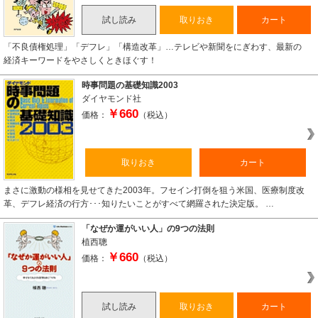
試し読み
取りおき
カート
「不良債権処理」「デフレ」「構造改革」…テレビや新聞をにぎわす、最新の
経済キーワードをやさしくときほぐす！
時事問題の基礎知識2003
ダイヤモンド社
￥660
価格：
（税込）
取りおき
カート
まさに激動の様相を見せてきた2003年。フセイン打倒を狙う米国、医療制度改
革、デフレ経済の行方･･･知りたいことがすべて網羅された決定版。 …
「なぜか運がいい人」の9つの法則
植西聰
￥660
価格：
（税込）
試し読み
取りおき
カート