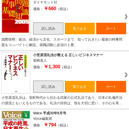
ダイヤモンド社
￥660
価格：
（税込）
試し読み
取りおき
カート
国際情勢、政治、経済から文化、スポーツまで、知っておきたい最新の時事問
題をコンパクトに解説。就職試験に必須の１冊。
小笠原流礼法が教える 正しいビジネスマナー
柴崎直人
￥1,300
価格：
（税込）
試し読み
取りおき
カート
小笠原流礼法は、室町時代から伝わる武家の公式礼法であり、日本の礼儀作法
の源流ともいえるものである。礼法の目的は、他を大切に思い、その心を美…
Voice 平成30年9月号
Voice編集部
￥794
価格：
（税込）