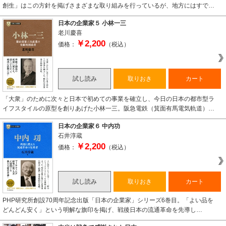
創生」はこの方針を掲げさまざまな取り組みを行っているが、地方にはすで…
日本の企業家５ 小林一三
老川慶喜
￥2,200
価格：
（税込）
試し読み
取りおき
カート
「大衆」のために次々と日本で初めての事業を確立し、今日の日本の都市型ラ
イフスタイルの原型を創りあげた小林一三。阪急電鉄（箕面有馬電気軌道）…
日本の企業家６ 中内功
石井淳蔵
￥2,200
価格：
（税込）
試し読み
取りおき
カート
PHP研究所創設70周年記念出版「日本の企業家」シリーズ6巻目。「よい品を
どんどん安く」という明解な旗印を掲げ、戦後日本の流通革命を先導し…