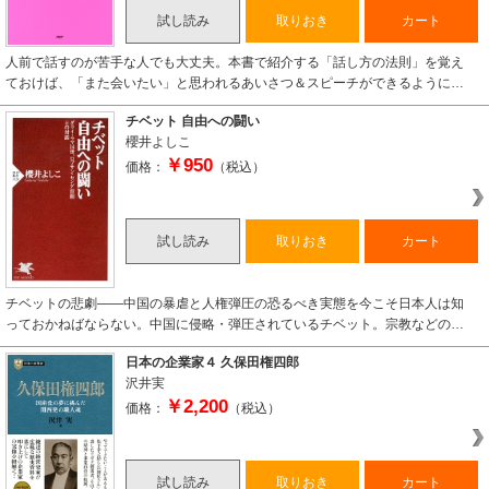
試し読み
取りおき
カート
人前で話すのが苦手な人でも大丈夫。本書で紹介する「話し方の法則」を覚え
ておけば、「また会いたい」と思われるあいさつ＆スピーチができるように…
チベット 自由への闘い
櫻井よしこ
￥950
価格：
（税込）
試し読み
取りおき
カート
チベットの悲劇――中国の暴虐と人権弾圧の恐るべき実態を今こそ日本人は知
っておかねばならない。中国に侵略・弾圧されているチベット。宗教などの…
日本の企業家４ 久保田権四郎
沢井実
￥2,200
価格：
（税込）
試し読み
取りおき
カート