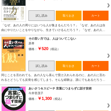
試し読み
取りおき
カート
「なぜ、あの人の周りにはいつも人が集まるんだろう？」「なぜ、あの人は自
由にやりたいことをやりながら、生きていけるんだろう？」「なぜ、あの人…
その言い方では、人はついてこない
原孝
￥520
価格：
（税込）
試し読み
取りおき
カート
同じことを言われても、あの人なら喜んで受け入れられるのに、あの人に言わ
れるとどうしても反発を感じてしまう。そんな経験は、誰にでもあるだろう…
あいさつ＆スピーチ 言葉につまらずに話す技術
今井登茂子
￥1,300
価格：
（税込）