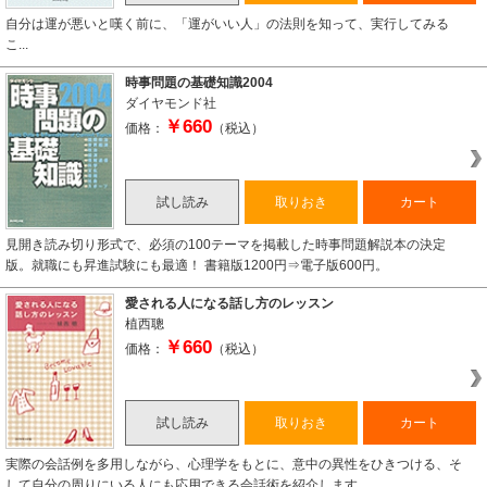
自分は運が悪いと嘆く前に、「運がいい人」の法則を知って、実行してみる
こ...
時事問題の基礎知識2004
ダイヤモンド社
￥660
価格：
（税込）
試し読み
取りおき
カート
見開き読み切り形式で、必須の100テーマを掲載した時事問題解説本の決定
版。就職にも昇進試験にも最適！ 書籍版1200円⇒電子版600円。
愛される人になる話し方のレッスン
植西聰
￥660
価格：
（税込）
試し読み
取りおき
カート
実際の会話例を多用しながら、心理学をもとに、意中の異性をひきつける、そ
して自分の周りにいる人にも応用できる会話術を紹介します。