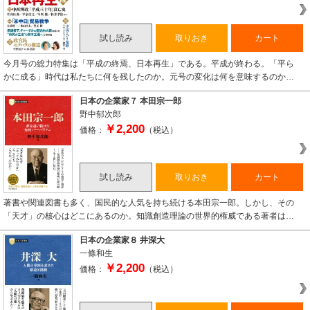
試し読み
取りおき
カート
今月号の総力特集は「平成の終焉、日本再生」である。平成が終わる。「平ら
かに成る」時代は私たちに何を残したのか。元号の変化は何を意味するのか…
日本の企業家７ 本田宗一郎
野中郁次郎
￥2,200
価格：
（税込）
試し読み
取りおき
カート
著書や関連図書も多く、国民的な人気を持ち続ける本田宗一郎。しかし、その
「天才」の核心はどこにあるのか。知識創造理論の世界的権威である著者は…
日本の企業家８ 井深大
一條和生
￥2,200
価格：
（税込）