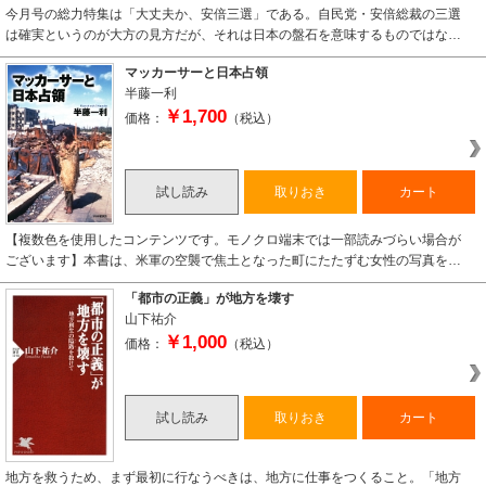
今月号の総力特集は「大丈夫か、安倍三選」である。自民党・安倍総裁の三選
は確実というのが大方の見方だが、それは日本の盤石を意味するものではな…
マッカーサーと日本占領
半藤一利
￥1,700
価格：
（税込）
試し読み
取りおき
カート
【複数色を使用したコンテンツです。モノクロ端末では一部読みづらい場合が
ございます】本書は、米軍の空襲で焦土となった町にたたずむ女性の写真を…
「都市の正義」が地方を壊す
山下祐介
￥1,000
価格：
（税込）
試し読み
取りおき
カート
地方を救うため、まず最初に行なうべきは、地方に仕事をつくること。「地方