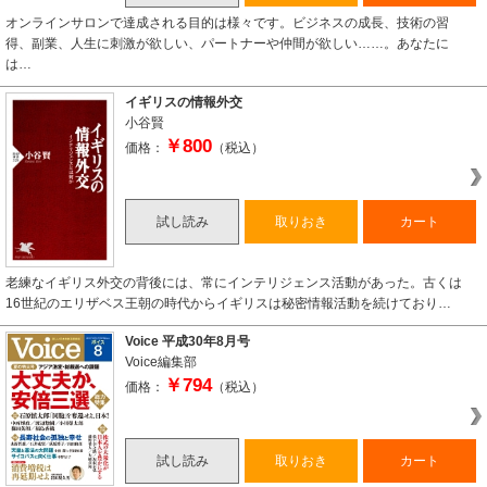
オンラインサロンで達成される目的は様々です。ビジネスの成長、技術の習
得、副業、人生に刺激が欲しい、パートナーや仲間が欲しい……。あなたに
は…
イギリスの情報外交
小谷賢
￥800
価格：
（税込）
試し読み
取りおき
カート
老練なイギリス外交の背後には、常にインテリジェンス活動があった。古くは
16世紀のエリザベス王朝の時代からイギリスは秘密情報活動を続けており…
Voice 平成30年8月号
Voice編集部
￥794
価格：
（税込）
試し読み
取りおき
カート