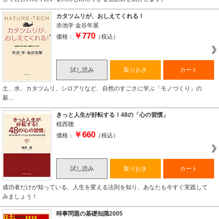
カタツムリが、おしえてくれる！
赤池学
金谷年展
￥770
価格：
（税込）
試し読み
取りおき
カート
土、水、カタツムリ、シロアリなど、自然のすごさに学ぶ「モノづくり」の
新...
きっと人生が好転する！48の「心の習慣」
植西聰
￥660
価格：
（税込）
試し読み
取りおき
カート
成功者だけが知っている、人生を変える法則を知り、あなたも今すぐ実践して
みましょう！
時事問題の基礎知識2005