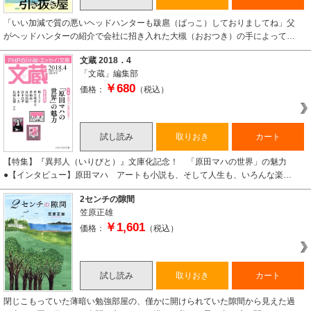
「いい加減で質の悪いヘッドハンターも跋扈（ばっこ）しておりましてね」父
がヘッドハンターの紹介で会社に招き入れた大槻（おおつき）の手によって…
文蔵 2018．4
「文蔵」編集部
￥680
価格：
（税込）
試し読み
取りおき
カート
【特集】『異邦人（いりびと）』文庫化記念！ 「原田マハの世界」の魅力
●【インタビュー】原田マハ アートも小説も、そして人生も、いろんな楽…
2センチの隙間
笠原正雄
￥1,601
価格：
（税込）
試し読み
取りおき
カート
閉じこもっていた薄暗い勉強部屋の、僅かに開けられていた隙間から見えた過