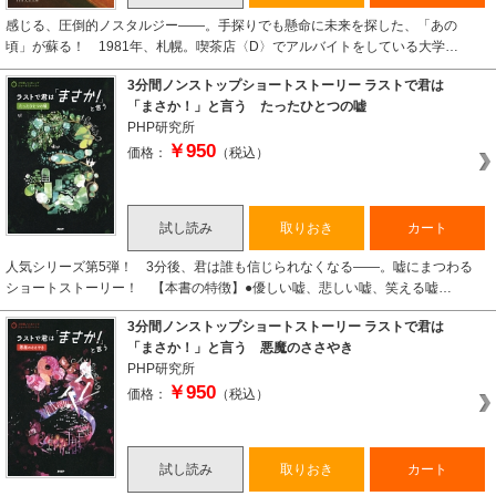
感じる、圧倒的ノスタルジー――。手探りでも懸命に未来を探した、「あの
頃」が蘇る！ 1981年、札幌。喫茶店〈D〉でアルバイトをしている大学…
3分間ノンストップショートストーリー ラストで君は
「まさか！」と言う たったひとつの嘘
PHP研究所
￥950
価格：
（税込）
試し読み
取りおき
カート
人気シリーズ第5弾！ 3分後、君は誰も信じられなくなる――。嘘にまつわる
ショートストーリー！ 【本書の特徴】●優しい嘘、悲しい嘘、笑える嘘…
3分間ノンストップショートストーリー ラストで君は
「まさか！」と言う 悪魔のささやき
PHP研究所
￥950
価格：
（税込）
試し読み
取りおき
カート