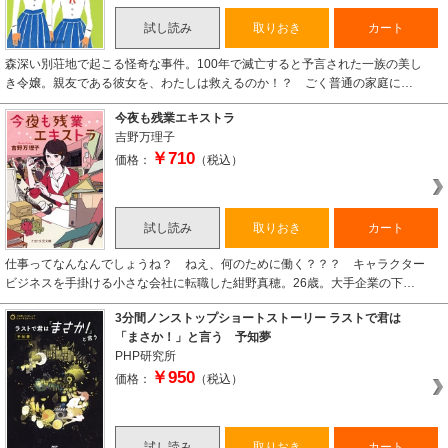
試し読み
取りおき
カート
森深い別荘地で起こる怪奇な事件。100年で滅亡すると予言された一族の美し
き令嬢。親友である彼女を、わたしは救えるのか！？ ごく普通の家庭に…
今夜も残業エキストラ
吉野万理子
￥710
価格：
（税込）
試し読み
取りおき
カート
仕事ってなんなんでしょうね？ ねえ、何のために働く？？？ キャラクター
ビジネスを手掛ける小さな会社に転職した紺野真穂。26歳。大手企業の下…
3分間ノンストップショートストーリー ラストで君は
「まさか！」と言う 予知夢
PHP研究所
￥950
価格：
（税込）
試し読み
取りおき
カート