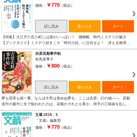
￥770
価格：
（税込）
試し読み
取りおき
カート
【特集】大江戸八百八町には謎がいっぱい！ 捕物帳、時代ミステリの魅力
【ブックガイド】ミステリ好きこそ「時代小説」に注目せよ！ 冴える推理…
吉原花魁事件帖
有馬美季子
￥800
価格：
（税込）
試し読み
取りおき
カート
夢も現実も紙一重。ならば今宵は覚めぬ夢を。ここは吉原、幻の城――。花魁
道中の最中に矢で狙われたのは、花魁かそれとも客か。得手の三味線を乱し…
文蔵 2018．5
「文蔵」編集部
￥770
価格：
（税込）