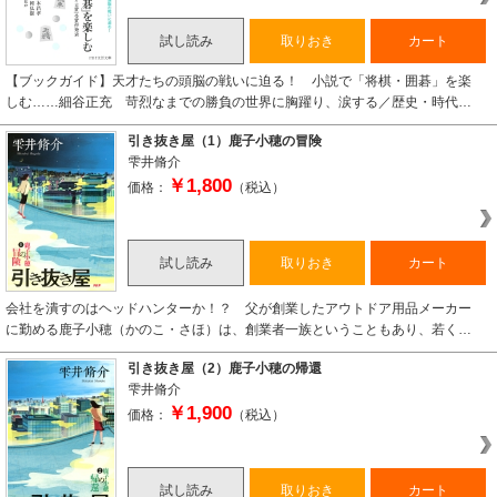
試し読み
取りおき
カート
【ブックガイド】天才たちの頭脳の戦いに迫る！ 小説で「将棋・囲碁」を楽
しむ……細谷正充 苛烈なまでの勝負の世界に胸躍り、涙する／歴史・時代…
引き抜き屋（1）鹿子小穂の冒険
雫井脩介
￥1,800
価格：
（税込）
試し読み
取りおき
カート
会社を潰すのはヘッドハンターか！？ 父が創業したアウトドア用品メーカー
に勤める鹿子小穂（かのこ・さほ）は、創業者一族ということもあり、若く…
引き抜き屋（2）鹿子小穂の帰還
雫井脩介
￥1,900
価格：
（税込）
試し読み
取りおき
カート