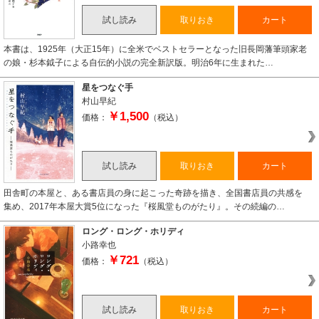
試し読み
取りおき
カート
本書は、1925年（大正15年）に全米でベストセラーとなった旧長岡藩筆頭家老
の娘・杉本鉞子による自伝的小説の完全新訳版。明治6年に生まれた…
星をつなぐ手
村山早紀
￥1,500
価格：
（税込）
試し読み
取りおき
カート
田舎町の本屋と、ある書店員の身に起こった奇跡を描き、全国書店員の共感を
集め、2017年本屋大賞5位になった『桜風堂ものがたり』。その続編の…
ロング・ロング・ホリディ
小路幸也
￥721
価格：
（税込）
試し読み
取りおき
カート