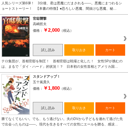
人気シリーズ第6弾！ 3分後、君は悪魔にだまされる――。悪魔にまつわるシ
ョートストーリー！ 【本書の特徴】●恐ろしい悪魔、間抜けな悪魔、秘…
官邸襲撃
高嶋哲夫
￥2,000
価格：
（税込）
試し読み
取りおき
カート
テロ集団が、首相官邸を制圧！ 首相官邸は戦場と化した！ 女性SPが挑むの
は、まるで「ダイ・ハード」的状況！？ 日本初の女性首相とアメリカ国…
スタンドアップ！
五十嵐貴久
￥1,800
価格：
（税込）
試し読み
取りおき
カート
勝てなくてもいい。でも、もう逃げない。夫のDVから子どもを連れて逃げた先
で出会ったものは――。現代を生きるすべての女性にエールを贈る、感涙…