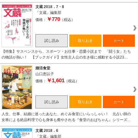
文蔵 2018．7・8
「文蔵」編集部
￥770
価格：
（税込）
試し読み
取りおき
カート
【特集】サスペンスから、スポーツ・お仕事・恋愛小説まで 「闘う女」たち
の物語が熱い！ 【ブックガイド】女性主人公の生き様に感動する小説23…
婚活食堂
山口恵以子
￥1,601
価格：
（税込）
試し読み
取りおき
カート
人生、仕事、結婚に迷ったあなた、めぐみ食堂にいらっしゃい！ 元占い師の
女将による絶品料理で心も身体も癒やされる『食堂のおばちゃん』シリーズ…
文蔵 2018．6
「文蔵」編集部