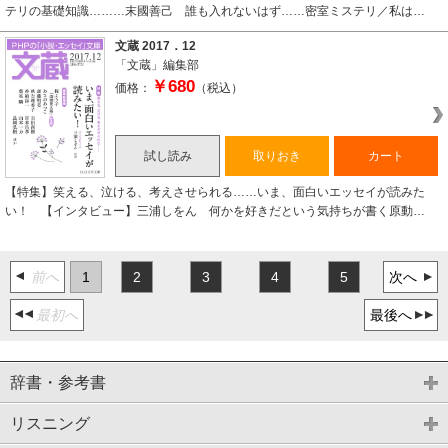
テリの基礎知識………末國善己 誰も入れないはず……密室ミステリ／私は…
文蔵 2017．12
「文蔵」編集部
￥680
価格：
（税込）
試し読み
取りおき
カート
【特集】笑える、泣ける、考えさせられる……いま、面白いエッセイが読みた
い！ 【インタビュー】三浦しをん 何かを好きだという気持ちが書く原動…
前へ
1
2
3
4
5
次へ
最初へ
最後へ
辞書・参考書
リスニング