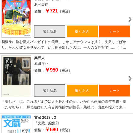
あべ美佳
￥721
価格：
（税込）
試し読み
取りおき
カート
初添乗に臨む新人バスガイドの美織。しかしアナウンスは拙く、失敗してばか
り。そんな彼女を見かねて、助け船を出したのは、一人の女性客で……（「…
異邦人
原田マハ
￥950
価格：
（税込）
試し読み
取りおき
カート
「美しさ」は、これほどまでに人を狂わすのか。たかむら画廊の青年専務・篁
（たかむら）一輝と結婚した有吉美術館の副館長・菜穂は、出産を控えて東…
文蔵 2018．3
「文蔵」編集部
￥680
価格：
（税込）