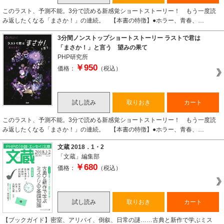
このラスト、予測不能。3分で読める新感覚ショートストーリー！ もう一度読
み返したくなる「まさか！」の連続。 【本書の特徴】●ホラー、青春、…
3分間ノンストップショートストーリー ラストで君は
「まさか！」と言う 望みの果て
PHP研究所
￥950
価格：
（税込）
試し読み
取りおき
カート
このラスト、予測不能。3分で読める新感覚ショートストーリー！ もう一度読
み返したくなる「まさか！」の連続。 【本書の特徴】●ホラー、青春、…
文蔵 2018．1・2
「文蔵」編集部
￥680
価格：
（税込）
試し読み
取りおき
カート
【ブックガイド】密室、アリバイ、倒叙、日常の謎……古典と新作で学ぶミス