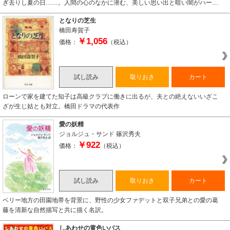
ぎ去りし夏の日……。人間の心のなかに潜む、美しい思い出と暗い闇がハー…
となりの芝生
橋田寿賀子
￥1,056
価格：
（税込）
試し読み
取りおき
カート
ローンで家を建てた知子は高級クラブに働きに出るが、夫との絶えないいざこ
ざが生じ姑とも対立。橋田ドラマの代表作
愛の妖精
ジョルジュ・サンド
篠沢秀夫
￥922
価格：
（税込）
試し読み
取りおき
カート
ベリー地方の田園地帯を背景に、野性の少女ファデットと双子兄弟との愛の葛
藤を清新な自然描写と共に描く名訳。
しあわせの黄色いバス