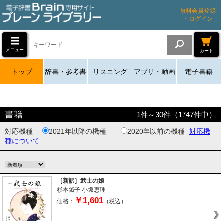
無料会員登録
・ログイン
メニュー
カート
トップ
辞書・参考書
リスニング
アプリ・動画
電子書籍
書籍
1
件～
30
件（
1747
件中）
対応機種
2021年以降の機種
2020年以前の機種
対応機
種について
［新訳］武士の娘
杉本鉞子
小坂恵理
￥1,601
価格：
（税込）