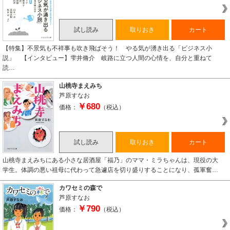
試し読み
取りおき
カート
【特集】不景気も不祥事も吹き飛ばそう！ やる気が湧き出る「ビジネス小
説」 【インタビュー】雫井脩介 岐路に立つ人間の心情を、自分と重ねて
読…
山桃寺まえみち
芦原すなお
￥680
価格：
（税込）
試し読み
取りおき
カート
山桃寺まえみちにある小さな居酒屋「福乃」のママ・ミラちゃんは、現役の大
学生。体調の悪い祖母に代わって急遽店を切り盛りすることになり、孤軍奮…
カワセミの森で
芦原すなお
￥790
価格：
（税込）