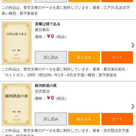
この作品は、青空文庫のデータを基に制作しています。著者：江戸川 乱歩文字
遣い種別：新字新仮名
吾輩は猫である
夏目漱石
￥0
価格：
（税込）
試し読み
取りおき
カート
この作品は、青空文庫のデータを基に制作しています。著者：夏目漱石初出：
「ホトトギス」1905（明治38）年1月～8月文字遣い種別：新字新仮名
銀河鉄道の夜
宮沢賢治
￥0
価格：
（税込）
試し読み
取りおき
カート
この作品は、青空文庫のデータを基に制作しています。著者：宮沢賢治文字遣