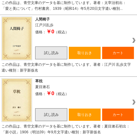
この作品は、青空文庫のデータを基に制作しています。著者：太宰治初出：
「愛と美について」竹村書房、1939（昭和14）年5月20日文字遣い種別...
人間椅子
江戸川乱歩
￥0
価格：
（税込）
試し読み
取りおき
カート
この作品は、青空文庫のデータを基に制作しています。著者：江戸川 乱歩文字
遣い種別：新字新仮名
草枕
夏目漱石
￥0
価格：
（税込）
試し読み
取りおき
カート
この作品は、青空文庫のデータを基に制作しています。著者：夏目漱石初出：
「新小説」1906（明治39）年9月文字遣い種別：新字新仮名