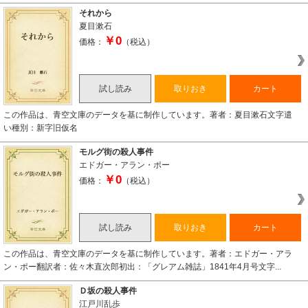
それから
夏目漱石
￥0
価格：
（税込）
試し読み
取りおき
カート
この作品は、青空文庫のデータを基に制作しています。著者：夏目漱石文字遣
い種別：新字旧仮名
モルグ街の殺人事件
エドガー・アラン・ポー
￥0
価格：
（税込）
試し読み
取りおき
カート
この作品は、青空文庫のデータを基に制作しています。著者：エドガー・アラ
ン・ポー翻訳者：佐々木直次郎初出：「グレアム雑誌」1841年4月号文字...
Ｄ坂の殺人事件
江戸川乱歩