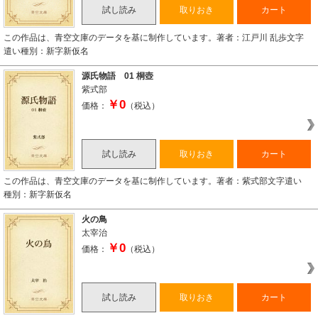
試し読み
取りおき
カート
この作品は、青空文庫のデータを基に制作しています。著者：江戸川 乱歩文字
遣い種別：新字新仮名
源氏物語 01 桐壺
紫式部
￥0
価格：
（税込）
試し読み
取りおき
カート
この作品は、青空文庫のデータを基に制作しています。著者：紫式部文字遣い
種別：新字新仮名
火の鳥
太宰治
￥0
価格：
（税込）
試し読み
取りおき
カート