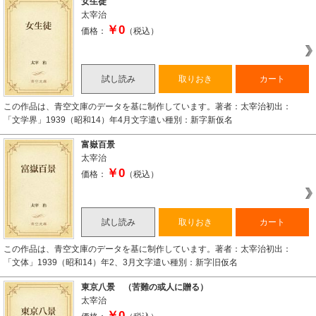
女生徒
太宰治
￥0
価格：
（税込）
試し読み
取りおき
カート
この作品は、青空文庫のデータを基に制作しています。著者：太宰治初出：
「文学界」1939（昭和14）年4月文字遣い種別：新字新仮名
富嶽百景
太宰治
￥0
価格：
（税込）
試し読み
取りおき
カート
この作品は、青空文庫のデータを基に制作しています。著者：太宰治初出：
「文体」1939（昭和14）年2、3月文字遣い種別：新字旧仮名
東京八景 （苦難の或人に贈る）
太宰治
￥0