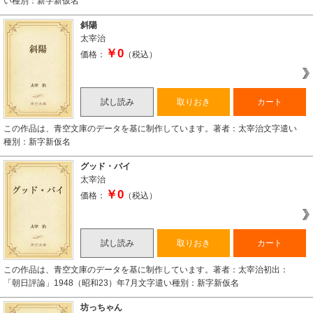
い種別：新字新仮名
斜陽
太宰治
￥0
価格：
（税込）
試し読み
取りおき
カート
この作品は、青空文庫のデータを基に制作しています。著者：太宰治文字遣い
種別：新字新仮名
グッド・バイ
太宰治
￥0
価格：
（税込）
試し読み
取りおき
カート
この作品は、青空文庫のデータを基に制作しています。著者：太宰治初出：
「朝日評論」1948（昭和23）年7月文字遣い種別：新字新仮名
坊っちゃん