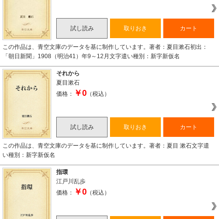
試し読み
取りおき
カート
この作品は、青空文庫のデータを基に制作しています。著者：夏目漱石初出：
「朝日新聞」1908（明治41）年9～12月文字遣い種別：新字新仮名
それから
夏目漱石
￥0
価格：
（税込）
試し読み
取りおき
カート
この作品は、青空文庫のデータを基に制作しています。著者：夏目 漱石文字遣
い種別：新字新仮名
指環
江戸川乱歩
￥0
価格：
（税込）