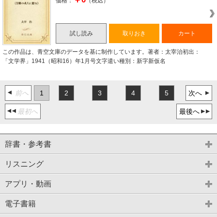
価格：
（税込）
試し読み
取りおき
カート
この作品は、青空文庫のデータを基に制作しています。著者：太宰治初出：
「文学界」1941（昭和16）年1月号文字遣い種別：新字新仮名
前へ
1
2
3
4
5
次へ
最初へ
最後へ
辞書・参考書
リスニング
アプリ・動画
電子書籍