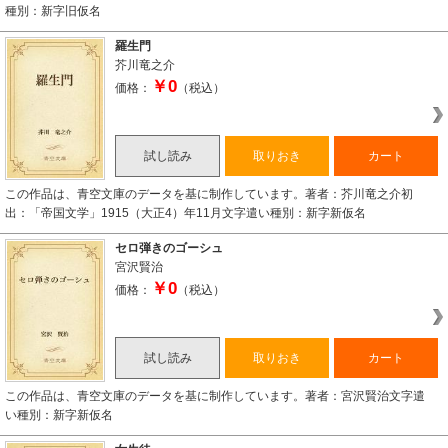
種別：新字旧仮名
羅生門
芥川竜之介
￥0
価格：
（税込）
試し読み
取りおき
カート
この作品は、青空文庫のデータを基に制作しています。著者：芥川竜之介初
出：「帝国文学」1915（大正4）年11月文字遣い種別：新字新仮名
セロ弾きのゴーシュ
宮沢賢治
￥0
価格：
（税込）
試し読み
取りおき
カート
この作品は、青空文庫のデータを基に制作しています。著者：宮沢賢治文字遣
い種別：新字新仮名