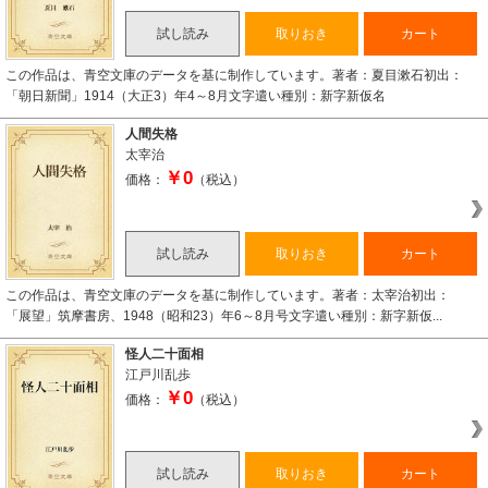
試し読み
取りおき
カート
この作品は、青空文庫のデータを基に制作しています。著者：夏目漱石初出：
「朝日新聞」1914（大正3）年4～8月文字遣い種別：新字新仮名
人間失格
太宰治
￥0
価格：
（税込）
試し読み
取りおき
カート
この作品は、青空文庫のデータを基に制作しています。著者：太宰治初出：
「展望」筑摩書房、1948（昭和23）年6～8月号文字遣い種別：新字新仮...
怪人二十面相
江戸川乱歩
￥0
価格：
（税込）
試し読み
取りおき
カート