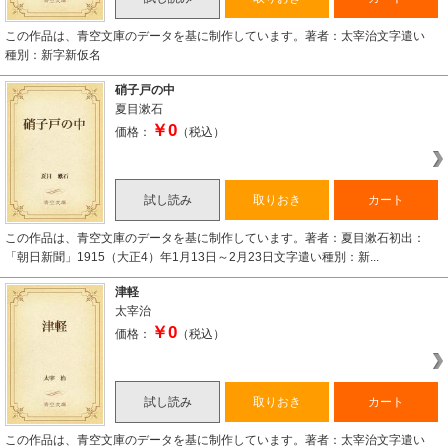
この作品は、青空文庫のデータを基に制作しています。著者：太宰治文字遣い
種別：新字新仮名
硝子戸の中
夏目漱石
￥0
価格：
（税込）
試し読み
取りおき
カート
この作品は、青空文庫のデータを基に制作しています。著者：夏目漱石初出：
「朝日新聞」1915（大正4）年1月13日～2月23日文字遣い種別：新...
津軽
太宰治
￥0
価格：
（税込）
試し読み
取りおき
カート
この作品は、青空文庫のデータを基に制作しています。著者：太宰治文字遣い