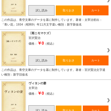
試し読み
取りおき
カート
この作品は、青空文庫のデータを基に制作しています。著者：太宰治初出：
「青い花」1934（昭和9）年11月文字遣い種別：新字新仮名
〔雨ニモマケズ〕
宮沢賢治
￥0
価格：
（税込）
試し読み
取りおき
カート
この作品は、青空文庫のデータを基に制作しています。著者：宮沢賢治文字遣
い種別：新字旧仮名
ヴィヨンの妻
太宰治
￥0
価格：
（税込）
試し読み
取りおき
カート