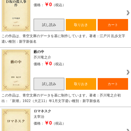
￥0
価格：
（税込）
試し読み
取りおき
カート
この作品は、青空文庫のデータを基に制作しています。著者：江戸川 乱歩文字
遣い種別：新字新仮名
藪の中
芥川竜之介
￥0
価格：
（税込）
試し読み
取りおき
カート
この作品は、青空文庫のデータを基に制作しています。著者：芥川竜之介初
出：「新潮」1922（大正11）年1月文字遣い種別：新字新仮名
ロマネスク
太宰治
￥0
価格：
（税込）