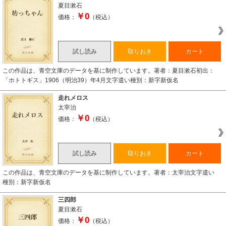
夏目漱石
￥0
価格：
（税込）
試し読み
取りおき
カート
この作品は、青空文庫のデータを基に制作しています。著者：夏目漱石初出：
「ホトトギス」1906（明治39）年4月文字遣い種別：新字新仮名
走れメロス
太宰治
￥0
価格：
（税込）
試し読み
取りおき
カート
この作品は、青空文庫のデータを基に制作しています。著者：太宰治文字遣い
種別：新字新仮名
三四郎
夏目漱石
￥0
価格：
（税込）