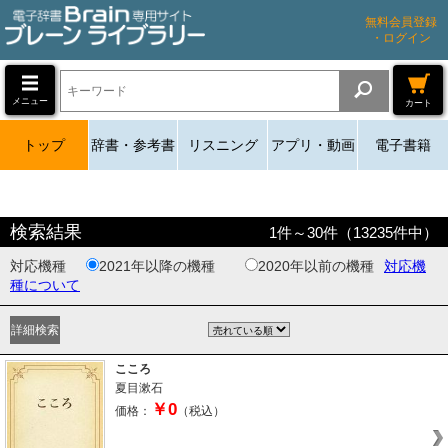
無料会員登録
・ログイン
メニュー
カート
トップ
辞書・参考書
リスニング
アプリ・動画
電子書籍
検索結果
1
件～
30
件（
13235
件中）
対応機種
2021年以降の機種
2020年以前の機種
対応機
種について
こころ
夏目漱石
￥0
価格：
（税込）