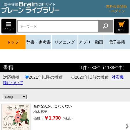
無料会員登録
・ログイン
メニュー
カート
トップ
辞書・参考書
リスニング
アプリ・動画
電子書籍
書籍
1
件～
30
件（
1188
件中）
対応機種
2021年以降の機種
2020年以前の機種
対応機
種について
名作なんか、こわくない
柚木麻子
￥1,700
価格：
（税込）