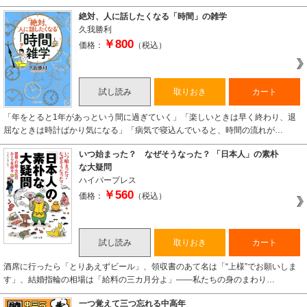
絶対、人に話したくなる「時間」の雑学
久我勝利
￥800
価格：
（税込）
試し読み
取りおき
カート
「年をとると1年があっという間に過ぎていく」「楽しいときは早く終わり、退
屈なときは時計ばかり気になる」「病気で寝込んでいると、時間の流れが…
いつ始まった？ なぜそうなった？ 「日本人」の素朴
な大疑問
ハイパープレス
￥560
価格：
（税込）
試し読み
取りおき
カート
酒席に行ったら「とりあえずビール」、領収書のあて名は「“上様”でお願いしま
す」、結婚指輪の相場は「給料の三カ月分よ」――私たちの身のまわり…
一つ覚えて三つ忘れる中高年