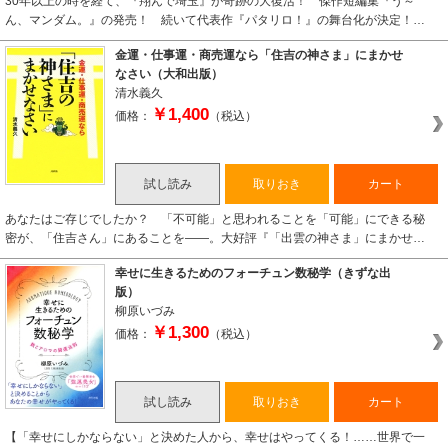
30年以上の時を経て、『翔んで埼玉』が奇跡の大復活！ 傑作短編集『う～
ん、マンダム。』の発売！ 続いて代表作『パタリロ！』の舞台化が決定！…
金運・仕事運・商売運なら「住吉の神さま」にまかせ
なさい（大和出版）
清水義久
￥1,400
価格：
（税込）
試し読み
取りおき
カート
あなたはご存じでしたか？ 「不可能」と思われることを「可能」にできる秘
密が、「住吉さん」にあることを――。大好評『「出雲の神さま」にまかせ…
幸せに生きるためのフォーチュン数秘学（きずな出
版）
柳原いづみ
￥1,300
価格：
（税込）
試し読み
取りおき
カート
【「幸せにしかならない」と決めた人から、幸せはやってくる！……世界で一