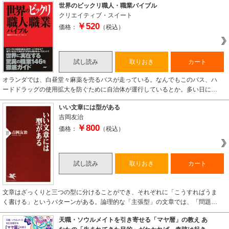
世界のビックリ職人・職業バイブル
クリエイティブ・スイート
￥520
価格：
（税込）
試し読み
取りおき
カート
オランダでは、白昼堂々麻薬を売るバスが走っている。なんでもこのバス、ハ
ードドラッグの使用拡大を防ぐために自治体が運行しているとか。多い日に…
いい文章には型がある
吉岡友治
￥800
価格：
（税込）
試し読み
取りおき
カート
文章はざっくりと三つの型に分けることができ、それぞれに「こうすればうま
く書ける」というパターンがある。論理的な「主張型」の文章では、「問題…
天職・ソウルメイトを引き寄せる「マヤ暦」の教え あ