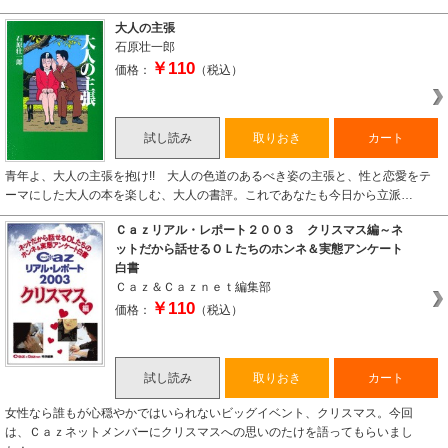
大人の主張
石原壮一郎
￥110
価格：
（税込）
試し読み
取りおき
カート
青年よ、大人の主張を抱け!! 大人の色道のあるべき姿の主張と、性と恋愛をテ
ーマにした大人の本を楽しむ、大人の書評。これであなたも今日から立派…
Ｃａｚリアル・レポート２００３ クリスマス編～ネ
ットだから話せるＯＬたちのホンネ＆実態アンケート
白書
Ｃａｚ＆Ｃａｚｎｅｔ編集部
￥110
価格：
（税込）
試し読み
取りおき
カート
女性なら誰もが心穏やかではいられないビッグイベント、クリスマス。今回
は、Ｃａｚネットメンバーにクリスマスへの思いのたけを語ってもらいまし