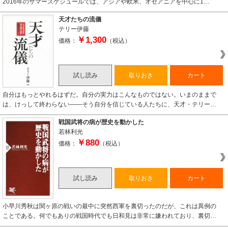
2016年のサマースケジュールでは、アジアや欧米、オセアニアを中心に1…
天才たちの流儀
テリー伊藤
￥1,300
価格：
（税込）
試し読み
取りおき
カート
自分はもっとやれるはずだ。自分の実力はこんなものではない。いまのままで
は、けっして終わらない――そう自分を信じている人たちに、天才・テリー…
戦国武将の病が歴史を動かした
若林利光
￥880
価格：
（税込）
試し読み
取りおき
カート
小早川秀秋は関ヶ原の戦いの最中に突然西軍を裏切ったのだが、これは異例の
ことである。何でもありの戦国時代でも日和見は非常に嫌われており、裏切…