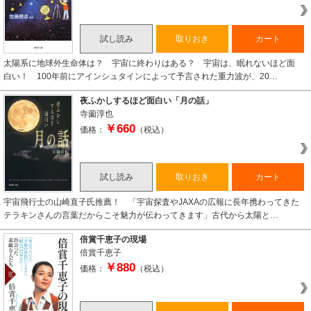
試し読み
取りおき
カート
太陽系に地球外生命体は？ 宇宙に終わりはある？ 宇宙は、眠れないほど面
白い！ 100年前にアインシュタインによって予言された重力波が、20…
夜ふかしするほど面白い「月の話」
寺薗淳也
￥660
価格：
（税込）
試し読み
取りおき
カート
宇宙飛行士の山崎直子氏推薦！ 「宇宙探査やJAXAの広報に長年携わってきた
テラキンさんの言葉だからこそ魅力が伝わってきます」古代から太陽と…
倍賞千恵子の現場
倍賞千恵子
￥880
価格：
（税込）