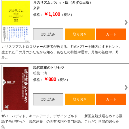
月のリズム ポケット版（きずな出版）
來夢
￥1,100
価格：
（税込）
試し読み
取りおき
カート
カリスマアストロロジャーの著者が教える、月のパワーを味方にするヒント。
生まれた日の月のかたちから知る、あなたの特性や運命、月相の基礎や、月
星...
現代建築のトリセツ
松葉一清
￥880
価格：
（税込）
試し読み
取りおき
カート
ザハ・ハディド、キールアーチ、デザインビルド……新国立競技場をめぐる議
論で飛び交った「現代建築」の固有名詞や専門用語。これだけ世間の関心を
集...