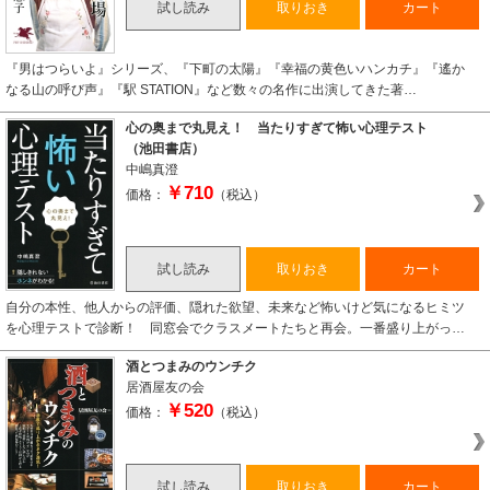
試し読み
取りおき
カート
『男はつらいよ』シリーズ、『下町の太陽』『幸福の黄色いハンカチ』『遙か
なる山の呼び声』『駅 STATION』など数々の名作に出演してきた著…
心の奥まで丸見え！ 当たりすぎて怖い心理テスト
（池田書店）
中嶋真澄
￥710
価格：
（税込）
試し読み
取りおき
カート
自分の本性、他人からの評価、隠れた欲望、未来など怖いけど気になるヒミツ
を心理テストで診断！ 同窓会でクラスメートたちと再会。一番盛り上がっ…
酒とつまみのウンチク
居酒屋友の会
￥520
価格：
（税込）
試し読み
取りおき
カート