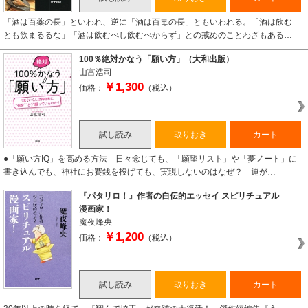
「酒は百薬の長」といわれ、逆に「酒は百毒の長」ともいわれる。「酒は飲む
とも飲まるるな」「酒は飲むべし飲むべからず」との戒めのことわざもある…
100％絶対かなう「願い方」（大和出版）
山富浩司
￥1,300
価格：
（税込）
試し読み
取りおき
カート
●「願い方IQ」を高める方法 日々念じても、「願望リスト」や「夢ノート」に
書き込んでも、神社にお賽銭を投げても、実現しないのはなぜ？ 運が…
『パタリロ！』作者の自伝的エッセイ スピリチュアル
漫画家！
魔夜峰央
￥1,200
価格：
（税込）
試し読み
取りおき
カート