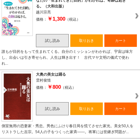
なたの「生まれてきた目的」がわかれば、奇跡は起き
る。（大和出版）
越川宗亮
￥1,300
価格：
（税込）
試し読み
取りおき
カート
誰もが目的をもって生まれてくる。自分のミッションがわかれば、宇宙は味方
し、出会いは引き寄せられ、人生は輝き出す！ 古代マヤ文明の儀式で使わ
れ...
大奥の美女は踊る
雲村俊慥
￥800
価格：
（税込）
試し読み
取りおき
カート
側室無用の恐妻家・秀忠。男色にふけり春日局を慌てさせた家光。美女50人を
リストラした吉宗。54人の子をつくった家斉――。将軍には世継ぎ問題が...