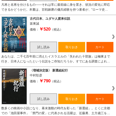
凡将と名将を分けるもの――それは常に最前線に身を置き、状況の変化に即応
できるかどうかだ。本書は、百戦錬磨の傭兵経験を持つ著者が、“ローマ史…
古代日本、ユダヤ人渡来伝説
坂東誠
￥520
価格：
（税込）
試し読み
取りおき
カート
あなたは、二千七百年前に消えたイスラエルの「失われた十部族」は極東まで
行き、日本人になったという伝説をご存知だろうか。すでにある調査によれ…
〈増補決定版〉 新選組紀行
中村彰彦
￥790
価格：
（税込）
試し読み
取りおき
カート
数多くの映画や小説になり、幕末激動の時代を彩った「新選組」。とくに京都
での「池田屋事件」「禁門の変」に代表される活躍は、近藤勇、土方歳三を…