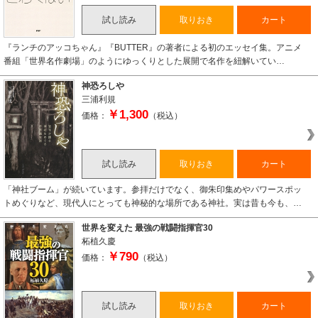
試し読み
取りおき
カート
『ランチのアッコちゃん』『BUTTER』の著者による初のエッセイ集。アニメ
番組「世界名作劇場」のようにゆっくりとした展開で名作を紐解いてい…
神恐ろしや
三浦利規
￥1,300
価格：
（税込）
試し読み
取りおき
カート
「神社ブーム」が続いています。参拝だけでなく、御朱印集めやパワースポッ
トめぐりなど、現代人にとっても神秘的な場所である神社。実は昔も今も、…
世界を変えた 最強の戦闘指揮官30
柘植久慶
￥790
価格：
（税込）
試し読み
取りおき
カート