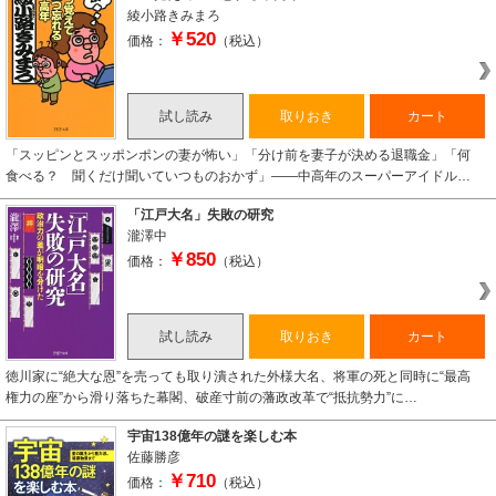
綾小路きみまろ
￥520
価格：
（税込）
試し読み
取りおき
カート
「スッピンとスッポンポンの妻が怖い」「分け前を妻子が決める退職金」「何
食べる？ 聞くだけ聞いていつものおかず」――中高年のスーパーアイドル…
「江戸大名」失敗の研究
瀧澤中
￥850
価格：
（税込）
試し読み
取りおき
カート
徳川家に“絶大な恩”を売っても取り潰された外様大名、将軍の死と同時に“最高
権力の座”から滑り落ちた幕閣、破産寸前の藩政改革で“抵抗勢力”に…
宇宙138億年の謎を楽しむ本
佐藤勝彦
￥710
価格：
（税込）