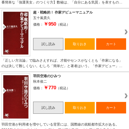
番簡単な「強運美女」のつくり方】数秘は、「自分にある気質」を表すもの…
超・戦略的！ 作家デビューマニュアル
五十嵐貴久
￥950
価格：
（税込）
試し読み
取りおき
カート
「正しい方法論」で臨みさえすれば、才能やセンスがなくとも「作家になる」
のは決して難しくない。むしろ「簡単だ」と著者はいう。「作家デビュー」…
羽田空港のひみつ
秋本俊二
￥770
価格：
（税込）
試し読み
取りおき
カート
羽田空港が利用者を増やしている背景には、国際線の就航都市拡大がある。