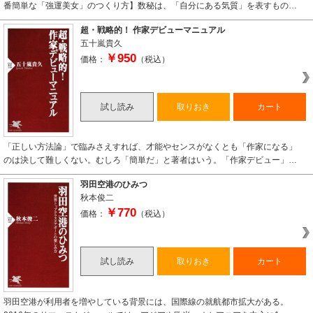
番簡単な「強運美女」のつくり方】数秘は、「自分にある気質」を表すもの…
超・戦略的！ 作家デビューマニュアル
五十嵐貴久
￥950
価格：
（税込）
試し読み
取りおき
カート
「正しい方法論」で臨みさえすれば、才能やセンスがなくとも「作家になる」
のは決して難しくない。むしろ「簡単だ」と著者はいう。「作家デビュー」…
羽田空港のひみつ
秋本俊二
￥770
価格：
（税込）
試し読み
取りおき
カート
羽田空港が利用者を増やしている背景には、国際線の就航都市拡大がある。