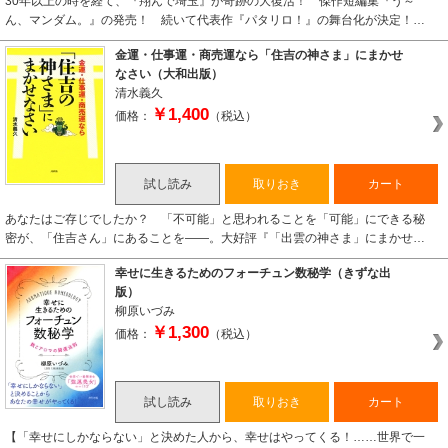
30年以上の時を経て、『翔んで埼玉』が奇跡の大復活！ 傑作短編集『う～
ん、マンダム。』の発売！ 続いて代表作『パタリロ！』の舞台化が決定！…
金運・仕事運・商売運なら「住吉の神さま」にまかせ
なさい（大和出版）
清水義久
￥1,400
価格：
（税込）
試し読み
取りおき
カート
あなたはご存じでしたか？ 「不可能」と思われることを「可能」にできる秘
密が、「住吉さん」にあることを――。大好評『「出雲の神さま」にまかせ…
幸せに生きるためのフォーチュン数秘学（きずな出
版）
柳原いづみ
￥1,300
価格：
（税込）
試し読み
取りおき
カート
【「幸せにしかならない」と決めた人から、幸せはやってくる！……世界で一