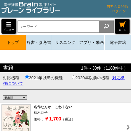
無料会員登録
・ログイン
メニュー
カート
トップ
辞書・参考書
リスニング
アプリ・動画
電子書籍
書籍
1
件～
30
件（
1188
件中）
対応機種
2021年以降の機種
2020年以前の機種
対応機
種について
名作なんか、こわくない
柚木麻子
￥1,700
価格：
（税込）