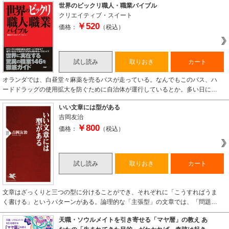
世界のビックリ職人・職業バイブル
クリエイティブ・スイート
￥520
価格：
（税込）
試し読み
取りおき
カート
オランダでは、白昼堂々麻薬を売るバスが走っている。なんでもこのバス、ハ
ードドラッグの使用拡大を防ぐために自治体が運行しているとか。多い日に…
いい文章には型がある
吉岡友治
￥800
価格：
（税込）
試し読み
取りおき
カート
文章はざっくりと三つの型に分けることができ、それぞれに「こうすればうま
く書ける」というパターンがある。論理的な「主張型」の文章では、「問題…
天職・ソウルメイトを引き寄せる「マヤ暦」の教え あ