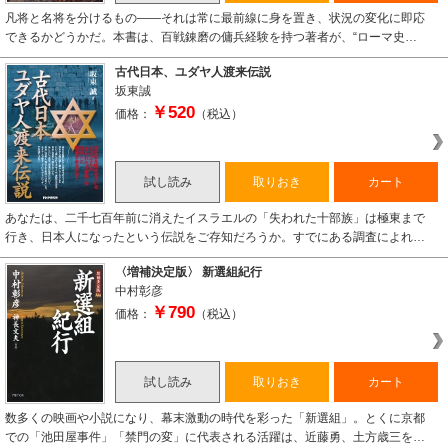
凡将と名将を分けるもの――それは常に最前線に身を置き、状況の変化に即応
できるかどうかだ。本書は、百戦錬磨の傭兵経験を持つ著者が、“ローマ史…
古代日本、ユダヤ人渡来伝説
坂東誠
￥520
価格：
（税込）
試し読み
取りおき
カート
あなたは、二千七百年前に消えたイスラエルの「失われた十部族」は極東まで
行き、日本人になったという伝説をご存知だろうか。すでにある調査によれ…
〈増補決定版〉 新選組紀行
中村彰彦
￥790
価格：
（税込）
試し読み
取りおき
カート
数多くの映画や小説になり、幕末激動の時代を彩った「新選組」。とくに京都
での「池田屋事件」「禁門の変」に代表される活躍は、近藤勇、土方歳三を…