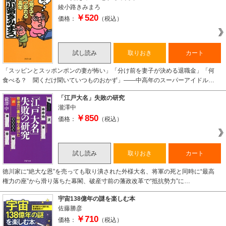
綾小路きみまろ
￥520
価格：
（税込）
試し読み
取りおき
カート
「スッピンとスッポンポンの妻が怖い」「分け前を妻子が決める退職金」「何
食べる？ 聞くだけ聞いていつものおかず」――中高年のスーパーアイドル…
「江戸大名」失敗の研究
瀧澤中
￥850
価格：
（税込）
試し読み
取りおき
カート
徳川家に“絶大な恩”を売っても取り潰された外様大名、将軍の死と同時に“最高
権力の座”から滑り落ちた幕閣、破産寸前の藩政改革で“抵抗勢力”に…
宇宙138億年の謎を楽しむ本
佐藤勝彦
￥710
価格：
（税込）