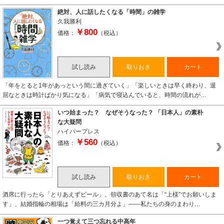
絶対、人に話したくなる「時間」の雑学
久我勝利
￥800
価格：
（税込）
試し読み
取りおき
カート
「年をとると1年があっという間に過ぎていく」「楽しいときは早く終わり、退
屈なときは時計ばかり気になる」「病気で寝込んでいると、時間の流れが…
いつ始まった？ なぜそうなった？ 「日本人」の素朴
な大疑問
ハイパープレス
￥560
価格：
（税込）
試し読み
取りおき
カート
酒席に行ったら「とりあえずビール」、領収書のあて名は「“上様”でお願いしま
す」、結婚指輪の相場は「給料の三カ月分よ」――私たちの身のまわり…
一つ覚えて三つ忘れる中高年