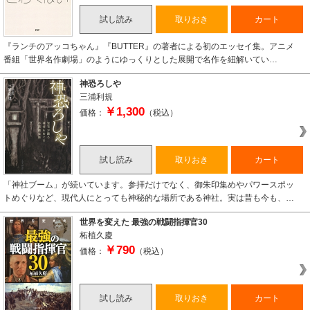
試し読み
取りおき
カート
『ランチのアッコちゃん』『BUTTER』の著者による初のエッセイ集。アニメ
番組「世界名作劇場」のようにゆっくりとした展開で名作を紐解いてい…
神恐ろしや
三浦利規
￥1,300
価格：
（税込）
試し読み
取りおき
カート
「神社ブーム」が続いています。参拝だけでなく、御朱印集めやパワースポッ
トめぐりなど、現代人にとっても神秘的な場所である神社。実は昔も今も、…
世界を変えた 最強の戦闘指揮官30
柘植久慶
￥790
価格：
（税込）
試し読み
取りおき
カート