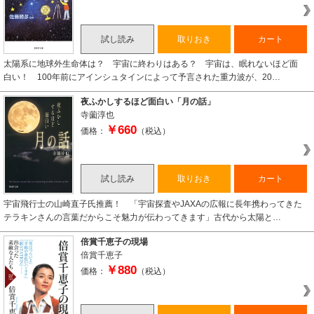
試し読み
取りおき
カート
太陽系に地球外生命体は？ 宇宙に終わりはある？ 宇宙は、眠れないほど面
白い！ 100年前にアインシュタインによって予言された重力波が、20…
夜ふかしするほど面白い「月の話」
寺薗淳也
￥660
価格：
（税込）
試し読み
取りおき
カート
宇宙飛行士の山崎直子氏推薦！ 「宇宙探査やJAXAの広報に長年携わってきた
テラキンさんの言葉だからこそ魅力が伝わってきます」古代から太陽と…
倍賞千恵子の現場
倍賞千恵子
￥880
価格：
（税込）