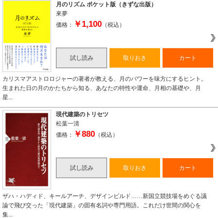
月のリズム ポケット版（きずな出版）
來夢
￥1,100
価格：
（税込）
試し読み
取りおき
カート
カリスマアストロロジャーの著者が教える、月のパワーを味方にするヒント。
生まれた日の月のかたちから知る、あなたの特性や運命、月相の基礎や、月
星...
現代建築のトリセツ
松葉一清
￥880
価格：
（税込）
試し読み
取りおき
カート
ザハ・ハディド、キールアーチ、デザインビルド……新国立競技場をめぐる議
論で飛び交った「現代建築」の固有名詞や専門用語。これだけ世間の関心を
集...