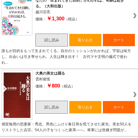
なたの「生まれてきた目的」がわかれば、奇跡は起き
る。（大和出版）
越川宗亮
￥1,300
価格：
（税込）
試し読み
取りおき
カート
誰もが目的をもって生まれてくる。自分のミッションがわかれば、宇宙は味方
し、出会いは引き寄せられ、人生は輝き出す！ 古代マヤ文明の儀式で使わ
れ...
大奥の美女は踊る
雲村俊慥
￥800
価格：
（税込）
試し読み
取りおき
カート
側室無用の恐妻家・秀忠。男色にふけり春日局を慌てさせた家光。美女50人を
リストラした吉宗。54人の子をつくった家斉――。将軍には世継ぎ問題が...