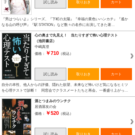
試し読み
取りおき
カート
『男はつらいよ』シリーズ、『下町の太陽』『幸福の黄色いハンカチ』『遙か
なる山の呼び声』『駅 STATION』など数々の名作に出演してきた著…
心の奥まで丸見え！ 当たりすぎて怖い心理テスト
（池田書店）
中嶋真澄
￥710
価格：
（税込）
試し読み
取りおき
カート
自分の本性、他人からの評価、隠れた欲望、未来など怖いけど気になるヒミツ
を心理テストで診断！ 同窓会でクラスメートたちと再会。一番盛り上がっ…
酒とつまみのウンチク
居酒屋友の会
￥520
価格：
（税込）
試し読み
取りおき
カート