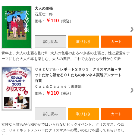
大人の主張
石原壮一郎
￥110
価格：
（税込）
試し読み
取りおき
カート
青年よ、大人の主張を抱け!! 大人の色道のあるべき姿の主張と、性と恋愛をテ
ーマにした大人の本を楽しむ、大人の書評。これであなたも今日から立派…
Ｃａｚリアル・レポート２００３ クリスマス編～ネ
ットだから話せるＯＬたちのホンネ＆実態アンケート
白書
Ｃａｚ＆Ｃａｚｎｅｔ編集部
￥110
価格：
（税込）
試し読み
取りおき
カート
女性なら誰もが心穏やかではいられないビッグイベント、クリスマス。今回
は、Ｃａｚネットメンバーにクリスマスへの思いのたけを語ってもらいまし