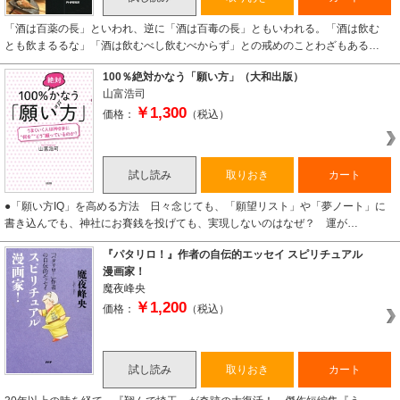
「酒は百薬の長」といわれ、逆に「酒は百毒の長」ともいわれる。「酒は飲む
とも飲まるるな」「酒は飲むべし飲むべからず」との戒めのことわざもある…
100％絶対かなう「願い方」（大和出版）
山富浩司
￥1,300
価格：
（税込）
試し読み
取りおき
カート
●「願い方IQ」を高める方法 日々念じても、「願望リスト」や「夢ノート」に
書き込んでも、神社にお賽銭を投げても、実現しないのはなぜ？ 運が…
『パタリロ！』作者の自伝的エッセイ スピリチュアル
漫画家！
魔夜峰央
￥1,200
価格：
（税込）
試し読み
取りおき
カート