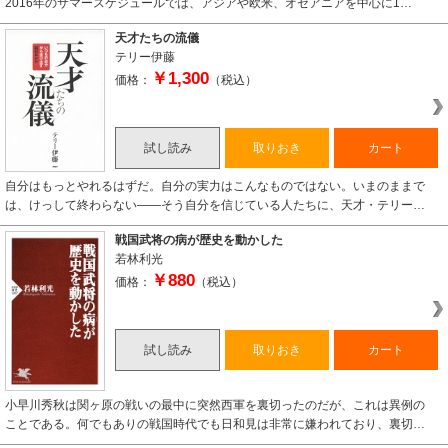
2016年のサマースケジュールでは、アジアや欧米、オセアニアを中心に1…
天才たちの流儀
テリー伊藤
￥1,300
価格：
（税込）
試し読み
取りおき
カート
自分はもっとやれるはずだ。自分の実力はこんなものではない。いまのままで
は、けっして終わらない――そう自分を信じている人たちに、天才・テリー…
戦国武将の病が歴史を動かした
若林利光
￥880
価格：
（税込）
試し読み
取りおき
カート
小早川秀秋は関ヶ原の戦いの最中に突然西軍を裏切ったのだが、これは異例の
ことである。何でもありの戦国時代でも日和見は非常に嫌われており、裏切…